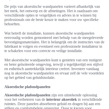
De prijs van akoestische wandpanelen varieert afhankelijk van
het merk, het ontwerp en de afmetingen. Het is raadzaam om
verschillende opties te vergelijken en advies in te winnen bij
professionals om de beste keuze te maken voor uw specifieke
behoeften.
Wat betreft de installatie, kunnen akoestische wandpanelen
eenvoudig worden gemonteerd met behulp van de meegeleverde
bevestigingsmaterialen. Het is belangrijk om de instructies van de
fabrikant te volgen en eventueel een professionele installateur in
te schakelen voor een correcte en veilige installatie.
Met akoestische wandpanelen kunt u genieten van een rustigere
en beter geïsoleerde omgeving, terwijl u tegelijkertijd een stijlvol
en esthetisch aantrekkelijk interieur creëert. Investeer vandaag
nog in akoestische wandpanelen en ervaar zelf de vele voordelen
op het gebied van geluidsisolatie.
Akoestische plafondpanelen
Akoestische plafondpanelen
zijn een uitstekende oplossing
voor het verbeteren van de
interieur akoestiek
in verschillende
ruimtes. Deze panelen absorberen geluid en dragen bij aan een
stillere en comfortabelere omgeving. Door te kiezen voor