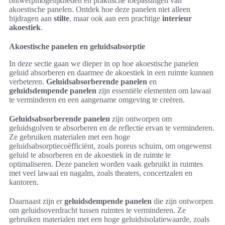
ontwerpmogelijkheden en praktische toepassingen van
akoestische panelen. Ontdek hoe deze panelen niet alleen
bijdragen aan
stilte
, maar ook aan een prachtige
interieur
akoestiek
.
Akoestische panelen en geluidsabsorptie
In deze sectie gaan we dieper in op hoe akoestische panelen
geluid absorberen en daarmee de akoestiek in een ruimte kunnen
verbeteren.
Geluidsabsorberende panelen
en
geluidsdempende panelen
zijn essentiële elementen om lawaai
te verminderen en een aangename omgeving te creëren.
Geluidsabsorberende panelen
zijn ontworpen om
geluidsgolven te absorberen en de reflectie ervan te verminderen.
Ze gebruiken materialen met een hoge
geluidsabsorptiecoëfficiënt, zoals poreus schuim, om ongewenst
geluid te absorberen en de akoestiek in de ruimte te
optimaliseren. Deze panelen worden vaak gebruikt in ruimtes
met veel lawaai en nagalm, zoals theaters, concertzalen en
kantoren.
Daarnaast zijn er
geluidsdempende panelen
die zijn ontworpen
om geluidsoverdracht tussen ruimtes te verminderen. Ze
gebruiken materialen met een hoge geluidsisolatiewaarde, zoals