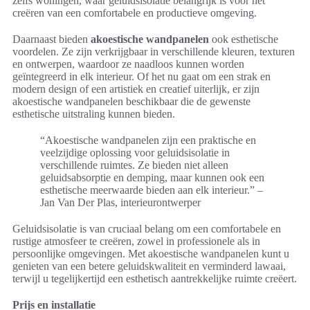
zelfs woningen, waar geluidsisolatie belangrijk is voor het
creëren van een comfortabele en productieve omgeving.
Daarnaast bieden
akoestische wandpanelen
ook esthetische
voordelen. Ze zijn verkrijgbaar in verschillende kleuren, texturen
en ontwerpen, waardoor ze naadloos kunnen worden
geïntegreerd in elk interieur. Of het nu gaat om een strak en
modern design of een artistiek en creatief uiterlijk, er zijn
akoestische wandpanelen beschikbaar die de gewenste
esthetische uitstraling kunnen bieden.
“Akoestische wandpanelen zijn een praktische en
veelzijdige oplossing voor geluidsisolatie in
verschillende ruimtes. Ze bieden niet alleen
geluidsabsorptie en demping, maar kunnen ook een
esthetische meerwaarde bieden aan elk interieur.” –
Jan Van Der Plas, interieurontwerper
Geluidsisolatie is van cruciaal belang om een comfortabele en
rustige atmosfeer te creëren, zowel in professionele als in
persoonlijke omgevingen. Met akoestische wandpanelen kunt u
genieten van een betere geluidskwaliteit en verminderd lawaai,
terwijl u tegelijkertijd een esthetisch aantrekkelijke ruimte creëert.
Prijs en installatie