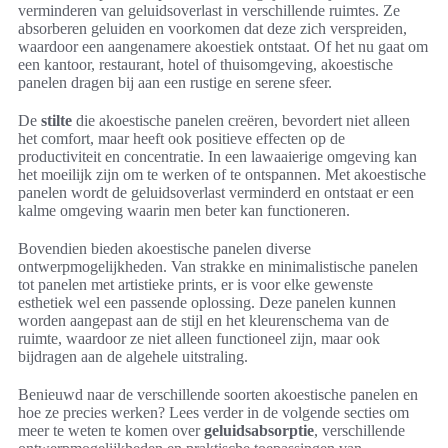
verminderen van geluidsoverlast in verschillende ruimtes. Ze
absorberen geluiden en voorkomen dat deze zich verspreiden,
waardoor een aangenamere akoestiek ontstaat. Of het nu gaat om
een kantoor, restaurant, hotel of thuisomgeving, akoestische
panelen dragen bij aan een rustige en serene sfeer.
De
stilte
die akoestische panelen creëren, bevordert niet alleen
het comfort, maar heeft ook positieve effecten op de
productiviteit en concentratie. In een lawaaierige omgeving kan
het moeilijk zijn om te werken of te ontspannen. Met akoestische
panelen wordt de geluidsoverlast verminderd en ontstaat er een
kalme omgeving waarin men beter kan functioneren.
Bovendien bieden akoestische panelen diverse
ontwerpmogelijkheden. Van strakke en minimalistische panelen
tot panelen met artistieke prints, er is voor elke gewenste
esthetiek wel een passende oplossing. Deze panelen kunnen
worden aangepast aan de stijl en het kleurenschema van de
ruimte, waardoor ze niet alleen functioneel zijn, maar ook
bijdragen aan de algehele uitstraling.
Benieuwd naar de verschillende soorten akoestische panelen en
hoe ze precies werken? Lees verder in de volgende secties om
meer te weten te komen over
geluidsabsorptie
, verschillende