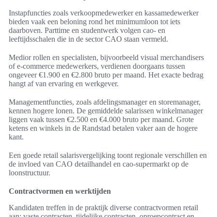
Instapfuncties zoals verkoopmedewerker en kassamedewerker
bieden vaak een beloning rond het minimumloon tot iets
daarboven. Parttime en studentwerk volgen cao- en
leeftijdsschalen die in de sector CAO staan vermeld.
Medior rollen en specialisten, bijvoorbeeld visual merchandisers
of e-commerce medewerkers, verdienen doorgaans tussen
ongeveer €1.900 en €2.800 bruto per maand. Het exacte bedrag
hangt af van ervaring en werkgever.
Managementfuncties, zoals afdelingsmanager en storemanager,
kennen hogere lonen. De gemiddelde salarissen winkelmanager
liggen vaak tussen €2.500 en €4.000 bruto per maand. Grote
ketens en winkels in de Randstad betalen vaker aan de hogere
kant.
Een goede retail salarisvergelijking toont regionale verschillen en
de invloed van CAO detailhandel en cao-supermarkt op de
loonstructuur.
Contractvormen en werktijden
Kandidaten treffen in de praktijk diverse contractvormen retail
aan: vaste contracten, tijdelijke contracten, oproepcontract en