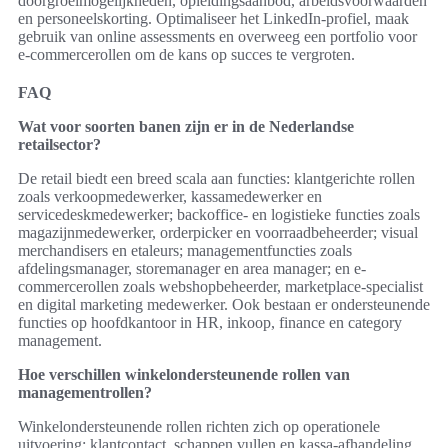
doorgroeimogelijkheden, opleidingsaanbod, arbeidsvoorwaarden
en personeelskorting. Optimaliseer het LinkedIn-profiel, maak
gebruik van online assessments en overweeg een portfolio voor
e-commercerollen om de kans op succes te vergroten.
FAQ
Wat voor soorten banen zijn er in de Nederlandse
retailsector?
De retail biedt een breed scala aan functies: klantgerichte rollen
zoals verkoopmedewerker, kassamedewerker en
servicedeskmedewerker; backoffice- en logistieke functies zoals
magazijnmedewerker, orderpicker en voorraadbeheerder; visual
merchandisers en etaleurs; managementfuncties zoals
afdelingsmanager, storemanager en area manager; en e-
commercerollen zoals webshopbeheerder, marketplace-specialist
en digital marketing medewerker. Ook bestaan er ondersteunende
functies op hoofdkantoor in HR, inkoop, finance en category
management.
Hoe verschillen winkelondersteunende rollen van
managementrollen?
Winkelondersteunende rollen richten zich op operationele
uitvoering: klantcontact, schappen vullen en kassa-afhandeling.