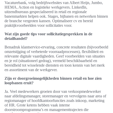
Vacaturebank, volg bedrijfswebsites van Albert Heijn, Jumbo,
HEMA, Action en logistieke werkgevers. LinkedIn,
uitzendbureaus gespecialiseerd in retail en regionale
banenmarkten helpen ook. Stages, bijbanen en netwerken binnen
de branche vergroten kansen. Optimaliseer cv en bereid
praktijkvoorbeelden voor sollicitaties voor.
Wat zijn goede tips voor sollicitatiegesprekken in de
detailhandel?
Benadruk klantservice-ervaring, concrete resultaten (bijvoorbeeld
omzetstijging of verbeterde voorraadprocessen), flexibiliteit en
relevante digitale vaardigheden. Geef voorbeelden van situaties
en je rol (situationeel gedrag), vermeld beschikbaarheid en
bereidheid tot wisselende diensten en toon kennis van het merk
en assortiment van de werkgever.
Zijn er doorgroeimogelijkheden binnen retail en hoe zien
loopbanen eruit?
Ja. Veel medewerkers groeien door van verkoopmedewerker
naar afdelingsmanager, storemanager en vervolgens naar area of
regiomanager of hoofdkantoorfuncties zoals inkoop, marketing
of HR. Grote ketens hebben vaak interne
doorstroomprogramma’s en managementtrajecten die