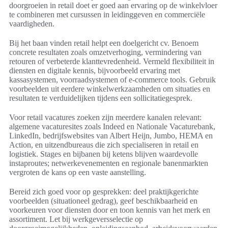
doorgroeien in retail doet er goed aan ervaring op de winkelvloer
te combineren met cursussen in leidinggeven en commerciële
vaardigheden.
Bij het baan vinden retail helpt een doelgericht cv. Benoem
concrete resultaten zoals omzetverhoging, vermindering van
retouren of verbeterde klanttevredenheid. Vermeld flexibiliteit in
diensten en digitale kennis, bijvoorbeeld ervaring met
kassasystemen, voorraadsystemen of e-commerce tools. Gebruik
voorbeelden uit eerdere winkelwerkzaamheden om situaties en
resultaten te verduidelijken tijdens een sollicitatiegesprek.
Voor retail vacatures zoeken zijn meerdere kanalen relevant:
algemene vacaturesites zoals Indeed en Nationale Vacaturebank,
LinkedIn, bedrijfswebsites van Albert Heijn, Jumbo, HEMA en
Action, en uitzendbureaus die zich specialiseren in retail en
logistiek. Stages en bijbanen bij ketens blijven waardevolle
instaproutes; netwerkevenementen en regionale banenmarkten
vergroten de kans op een vaste aanstelling.
Bereid zich goed voor op gesprekken: deel praktijkgerichte
voorbeelden (situationeel gedrag), geef beschikbaarheid en
voorkeuren voor diensten door en toon kennis van het merk en
assortiment. Let bij werkgeversselectie op