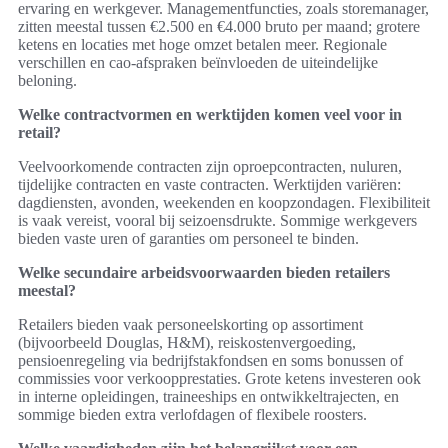
ervaring en werkgever. Managementfuncties, zoals storemanager,
zitten meestal tussen €2.500 en €4.000 bruto per maand; grotere
ketens en locaties met hoge omzet betalen meer. Regionale
verschillen en cao-afspraken beïnvloeden de uiteindelijke
beloning.
Welke contractvormen en werktijden komen veel voor in
retail?
Veelvoorkomende contracten zijn oproepcontracten, nuluren,
tijdelijke contracten en vaste contracten. Werktijden variëren:
dagdiensten, avonden, weekenden en koopzondagen. Flexibiliteit
is vaak vereist, vooral bij seizoensdrukte. Sommige werkgevers
bieden vaste uren of garanties om personeel te binden.
Welke secundaire arbeidsvoorwaarden bieden retailers
meestal?
Retailers bieden vaak personeelskorting op assortiment
(bijvoorbeeld Douglas, H&M), reiskostenvergoeding,
pensioenregeling via bedrijfstakfondsen en soms bonussen of
commissies voor verkoopprestaties. Grote ketens investeren ook
in interne opleidingen, traineeships en ontwikkeltrajecten, en
sommige bieden extra verlofdagen of flexibele roosters.