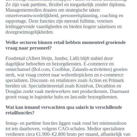
Ze zijn vaak parttime, flexibel en toegankelijk zonder diploma.
Managementrollen draaien om strategische taken:
omzetverantwoordelijkheid, personeelsplanning, coaching en
rapportage. Deze functies zijn meestal fulltime, vereisen
leidinggevende vaardigheden en bieden hogere salarissen en
doorgroeimogelijkheden.
Welke sectoren binnen retail hebben momenteel groeiende
vraag naar personeel?
Foodretail (Albert Heijn, Jumbo, Lidl) blijft stabiel door
dagelijkse behoeften en bezorgdiensten. E-commerce en
omnichannel (Bol.com, Coolblue, Zalando-activiteiten) groeien
sterk, wat vraag creëert naar weborderpickers en e-commerce
specialisten. Discount- en retailstores zoals Action en Primark
breiden uit. Specialiteitenretail zoals Kruidvat, Decathlon en
Douglas zoekt vaak medewerkers met productkennis. Daarnaast
groeit vraag in logistieke hubs en last-mile bezorgdiensten.
Wat kan iemand verwachten qua salaris in verschillende
retailfuncties?
Instap- en parttime functies liggen vaak rond het minimumloon
tot iets daarboven, volgens CAO-schalen. Medior specialisten
verdienen circa €1.900–€2.800 bruto per maand, afhankelijk van