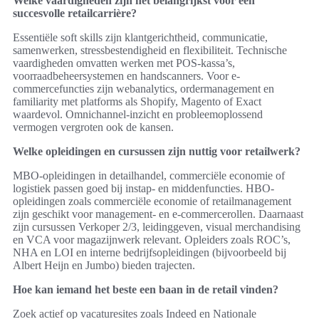
Welke vaardigheden zijn het belangrijkst voor een
succesvolle retailcarrière?
Essentiële soft skills zijn klantgerichtheid, communicatie,
samenwerken, stressbestendigheid en flexibiliteit. Technische
vaardigheden omvatten werken met POS-kassa’s,
voorraadbeheersystemen en handscanners. Voor e-
commercefuncties zijn webanalytics, ordermanagement en
familiarity met platforms als Shopify, Magento of Exact
waardevol. Omnichannel-inzicht en probleemoplossend
vermogen vergroten ook de kansen.
Welke opleidingen en cursussen zijn nuttig voor retailwerk?
MBO-opleidingen in detailhandel, commerciële economie of
logistiek passen goed bij instap- en middenfuncties. HBO-
opleidingen zoals commerciële economie of retailmanagement
zijn geschikt voor management- en e-commercerollen. Daarnaast
zijn cursussen Verkoper 2/3, leidinggeven, visual merchandising
en VCA voor magazijnwerk relevant. Opleiders zoals ROC’s,
NHA en LOI en interne bedrijfsopleidingen (bijvoorbeeld bij
Albert Heijn en Jumbo) bieden trajecten.
Hoe kan iemand het beste een baan in de retail vinden?
Zoek actief op vacaturesites zoals Indeed en Nationale