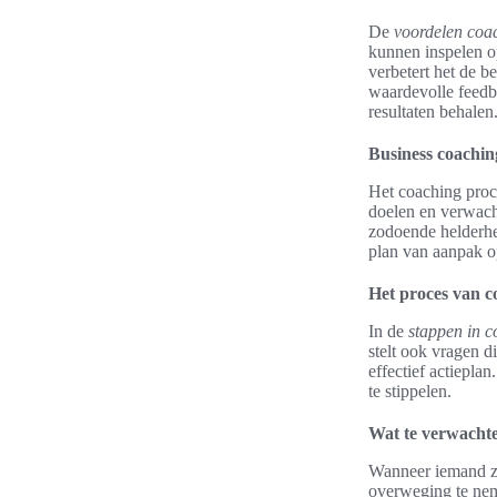
De
voordelen coa
kunnen inspelen o
verbetert het de be
waardevolle feedb
resultaten behalen
Business coachin
Het coaching proc
doelen en verwacht
zodoende helderhe
plan van aanpak op
Het proces van c
In de
stappen in 
stelt ook vragen d
effectief actiepla
te stippelen.
Wat te verwacht
Wanneer iemand z
overweging te nem