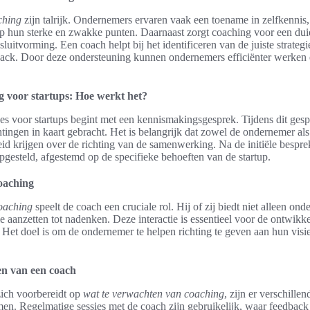
ching
zijn talrijk. Ondernemers ervaren vaak een toename in zelfkennis
p hun sterke en zwakke punten. Daarnaast zorgt coaching voor een duid
sluitvorming. Een coach helpt bij het identificeren van de juiste strateg
ack. Door deze ondersteuning kunnen ondernemers efficiënter werken 
.
g voor startups: Hoe werkt het?
es voor startups begint met een kennismakingsgesprek. Tijdens dit ges
ingen in kaart gebracht. Het is belangrijk dat zowel de ondernemer al
id krijgen over de richting van de samenwerking. Na de initiële bespre
gesteld, afgestemd op de specifieke behoeften van de startup.
oaching
coaching
speelt de coach een cruciale rol. Hij of zij biedt niet alleen on
ie aanzetten tot nadenken. Deze interactie is essentieel voor de ontwikk
n. Het doel is om de ondernemer te helpen richting te geven aan hun visie
en van een coach
ich voorbereidt op
wat te verwachten van coaching
, zijn er verschille
en. Regelmatige sessies met de coach zijn gebruikelijk, waar feedbac