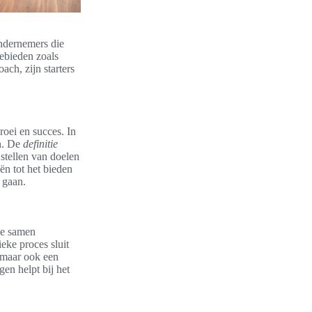
ondernemers die
ebieden zoals
ach, zijn starters
oei en succes. In
en. De
definitie
stellen van doelen
ën tot het bieden
 gaan.
ze samen
eke proces sluit
, maar ook een
gen helpt bij het