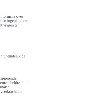
informatie over
orden ingepland om
ht vragen te
 uiteindelijk de
nspirerende
rnemers hebben hun
rhalen
 veerkracht die