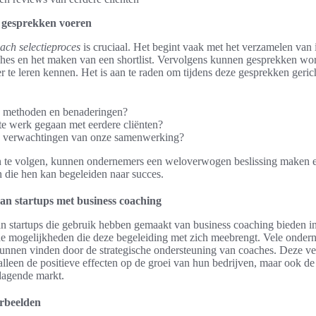
n gesprekken voeren
ach selectieproces
is cruciaal. Het begint vaak met het verzamelen van 
ches en het maken van een shortlist. Vervolgens kunnen gesprekken w
r te leren kennen. Het is aan te raden om tijdens deze gesprekken geric
w methoden en benaderingen?
te werk gegaan met eerdere cliënten?
w verwachtingen van onze samenwerking?
 te volgen, kunnen ondernemers een weloverwogen beslissing maken en
n die hen kan begeleiden naar succes.
an startups met business coaching
n startups die gebruik hebben gemaakt van business coaching bieden i
e mogelijkheden die deze begeleiding met zich meebrengt. Vele onde
unnen vinden door de strategische ondersteuning van coaches. Deze ve
lleen de positieve effecten op de groei van hun bedrijven, maar ook de
tdagende markt.
rbeelden