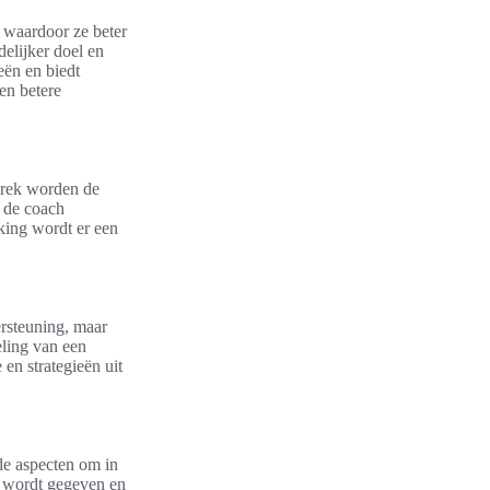
, waardoor ze beter
elijker doel en
ieën en biedt
en betere
prek worden de
s de coach
king wordt er een
dersteuning, maar
eling van een
 en strategieën uit
nde aspecten om in
k wordt gegeven en