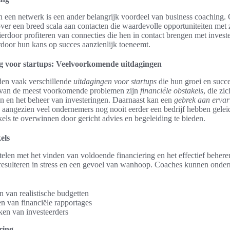
een netwerk is een ander belangrijk voordeel van business coaching.
ver een breed scala aan contacten die waardevolle opportuniteiten met
erdoor profiteren van connecties die hen in contact brengen met investe
door hun kans op succes aanzienlijk toeneemt.
g voor startups: Veelvoorkomende uitdagingen
den vaak verschillende
uitdagingen voor startups
die hun groei en succ
van de meest voorkomende problemen zijn
financiële obstakels
, die zi
 en het beheer van investeringen. Daarnaast kan een
gebrek aan ervar
, aangezien veel ondernemers nog nooit eerder een bedrijf hebben gele
els te overwinnen door gericht advies en begeleiding te bieden.
els
telen met het vinden van voldoende financiering en het effectief beher
 resulteren in stress en een gevoel van wanhoop. Coaches kunnen onde
n van realistische budgetten
en van financiële rapportages
ken van investeerders
ring