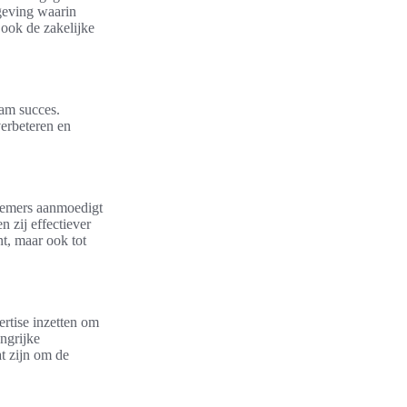
geving waarin
 ook de zakelijke
aam succes.
erbeteren en
rnemers aanmoedigt
 zij effectiever
nt, maar ook tot
ertise inzetten om
angrijke
at zijn om de