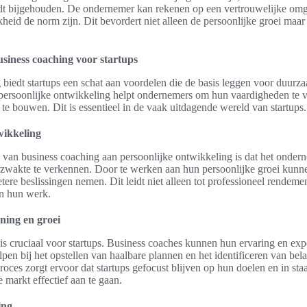
t bijgehouden. De ondernemer kan rekenen op een vertrouwelijke om
kheid de norm zijn. Dit bevordert niet alleen de persoonlijke groei maar
siness coaching voor startups
biedt startups een schat aan voordelen die de basis leggen voor duurz
persoonlijke ontwikkeling helpt ondernemers om hun vaardigheden te v
te bouwen. Dit is essentieel in de vaak uitdagende wereld van startups.
wikkeling
e van business coaching aan persoonlijke ontwikkeling is dat het onde
 zwakte te verkennen. Door te werken aan hun persoonlijke groei kunnen
tere beslissingen nemen. Dit leidt niet alleen tot professioneel rendeme
n hun werk.
ning en groei
 is cruciaal voor startups. Business coaches kunnen hun ervaring en exp
pen bij het opstellen van haalbare plannen en het identificeren van bel
roces zorgt ervoor dat startups gefocust blijven op hun doelen en in sta
 markt effectief aan te gaan.
ing