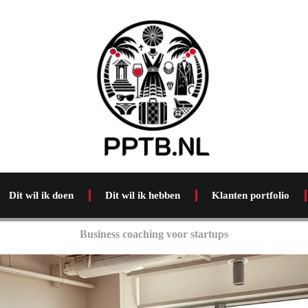
Dit wil ik doen
Dit wil ik hebben
Klanten portfolio
Business coaching voor startups