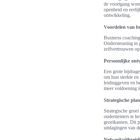
de voortgang word
openheid en eerlij
ontwikkeling.
Voordelen van bu
Business coaching 
Ondersteuning in 
zelfvertrouwen op 
Persoonlijke ont
Een grote bijdrag
om hun sterkte en
leidinggeven en be
meer voldoening i
Strategische plan
Strategische groei
ondernemers te hel
groeikansen. Dit p
uitdagingen van de
Netwerkuitbreid