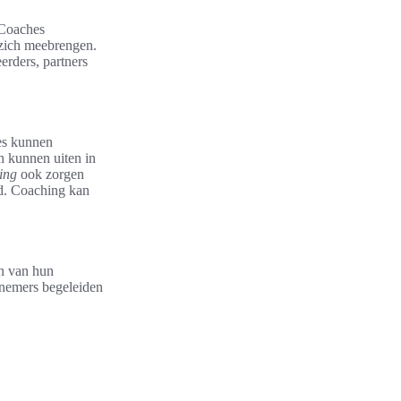
 Coaches
 zich meebrengen.
erders, partners
es kunnen
ch kunnen uiten in
ing
ook zorgen
id. Coaching kan
en van hun
rnemers begeleiden