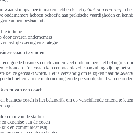
m waar startups mee te maken hebben is het
gebrek aan ervaring
in het
uwe ondernemers hebben behoefte aan praktische vaardigheden en kenni
gen kunnen bestaan uit:
chte training
p door ervaren ondernemers
er bedrijfsvoering en strategie
siness coach te vinden
ar een goede business coach vinden veel ondernemers het belangrijk om 
en te houden. Een coach kan een waardevolle aanvulling zijn op het su
uiste keuze gemaakt wordt. Het is verstandig om te kijken naar de
selecti
bij de behoeften van de onderneming en de persoonlijkheid van de onde
t kiezen van een coach
en business coach is het belangrijk om op verschillende criteria te lette
en zijn:
de sector van de startup
e en expertise van de coach
 klik en communicatiestijl
 en reviews van eerdere cliënten