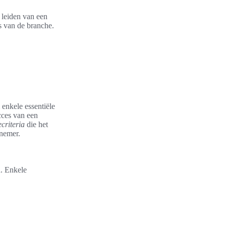
 leiden van een
s van de branche.
enkele essentiële
cces van een
ecriteria
die het
rnemer.
n. Enkele