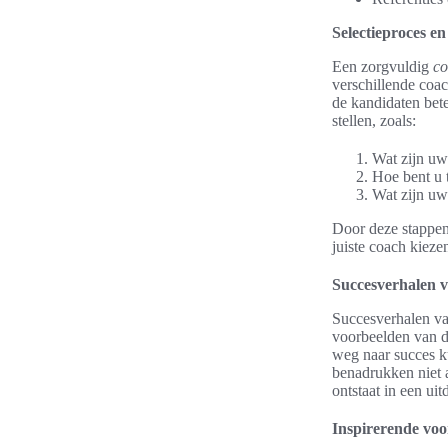
Selectieproces e
Een zorgvuldig
co
verschillende coa
de kandidaten bete
stellen, zoals:
Wat zijn u
Hoe bent u 
Wat zijn u
Door deze stappen
juiste coach kieze
Succesverhalen v
Succesverhalen va
voorbeelden van d
weg naar succes k
benadrukken niet a
ontstaat in een ui
Inspirerende voo