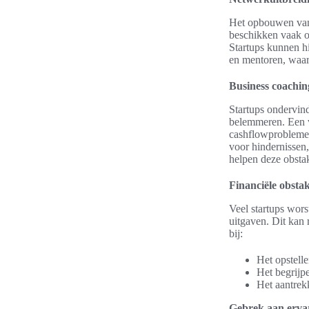
Het opbouwen van 
beschikken vaak o
Startups kunnen hi
en mentoren, waar
Business coachin
Startups ondervin
belemmeren. Een 
cashflowproblemen
voor hindernissen
helpen deze obstak
Financiële obstak
Veel startups wors
uitgaven. Dit kan
bij:
Het opstelle
Het begrijp
Het aantrek
Gebrek aan erva