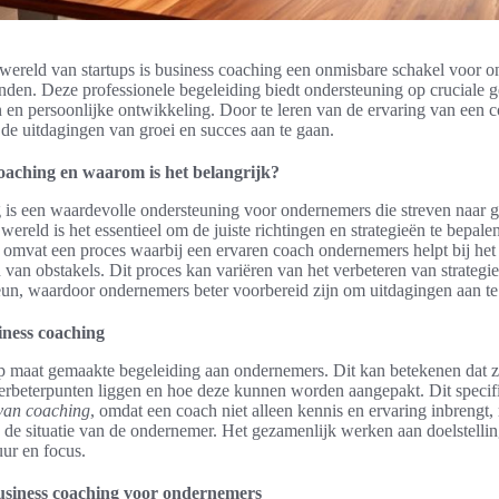
wereld van startups is business coaching een onmisbare schakel voor 
nden. Deze professionele begeleiding biedt ondersteuning op cruciale g
ën en persoonlijke ontwikkeling. Door te leren van de ervaring van een co
 de uitdagingen van groei en succes aan te gaan.
coaching en waarom is het belangrijk?
 is een waardevolle ondersteuning voor ondernemers die streven naar gr
wereld is het essentieel om de juiste richtingen en strategieën te bepal
omvat een proces waarbij een ervaren coach ondernemers helpt bij het 
van obstakels. Dit proces kan variëren van het verbeteren van strategie
eun, waardoor ondernemers beter voorbereid zijn om uitdagingen aan te
iness coaching
p maat gemaakte begeleiding aan ondernemers. Dit kan betekenen dat 
erbeterpunten liggen en hoe deze kunnen worden aangepakt. Dit specifi
van coaching
, omdat een coach niet alleen kennis en ervaring inbrengt
op de situatie van de ondernemer. Het gezamenlijk werken aan doelstellin
uur en focus.
usiness coaching voor ondernemers