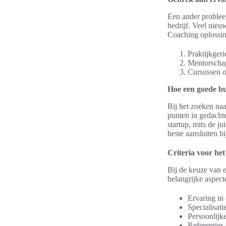
Een ander problee
bedrijf. Veel nie
Coaching oplossin
Praktijkgeri
Mentorscha
Cursussen ov
Hoe een goede bu
Bij het zoeken na
punten in gedacht
startup, mits de j
beste aansluiten 
Criteria voor he
Bij de keuze van e
belangrijke aspect
Ervaring in 
Specialisati
Persoonlijke
Referenties