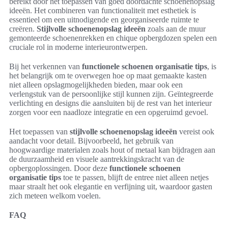
bereikt door het toepassen van goed doordachte schoenenopslag
ideeën. Het combineren van functionaliteit met esthetiek is
essentieel om een uitnodigende en georganiseerde ruimte te
creëren.
Stijlvolle schoenenopslag ideeën
zoals aan de muur
gemonteerde schoenenrekken en chique opbergdozen spelen een
cruciale rol in moderne interieurontwerpen.
Bij het verkennen van
functionele schoenen organisatie tips
, is
het belangrijk om te overwegen hoe op maat gemaakte kasten
niet alleen opslagmogelijkheden bieden, maar ook een
verlengstuk van de persoonlijke stijl kunnen zijn. Geïntegreerde
verlichting en designs die aansluiten bij de rest van het interieur
zorgen voor een naadloze integratie en een opgeruimd gevoel.
Het toepassen van
stijlvolle schoenenopslag ideeën
vereist ook
aandacht voor detail. Bijvoorbeeld, het gebruik van
hoogwaardige materialen zoals hout of metaal kan bijdragen aan
de duurzaamheid en visuele aantrekkingskracht van de
opbergoplossingen. Door deze
functionele schoenen
organisatie tips
toe te passen, blijft de entree niet alleen netjes
maar straalt het ook elegantie en verfijning uit, waardoor gasten
zich meteen welkom voelen.
FAQ