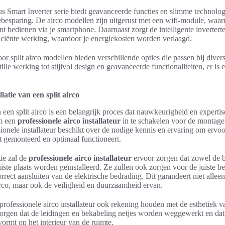
 Smart Inverter serie biedt geavanceerde functies en slimme technolog
ebesparing. De airco modellen zijn uitgerust met een wifi-module, waar
nt bedienen via je smartphone. Daarnaast zorgt de intelligente inverter
ficiënte werking, waardoor je energiekosten worden verlaagd.
r split airco modellen bieden verschillende opties die passen bij diver
lle werking tot stijlvol design en geavanceerde functionaliteiten, er is 
latie van een split airco
n een split airco is een belangrijk proces dat nauwkeurigheid en experti
om een
professionele airco installateur
in te schakelen voor de montage e
ionele installateur beschikt over de nodige kennis en ervaring om ervoo
t gemonteerd en optimaal functioneert.
tie zal de
professionele airco installateur
ervoor zorgen dat zowel de b
uiste plaats worden geïnstalleerd. Ze zullen ook zorgen voor de juiste b
rrect aansluiten van de elektrische bedrading. Dit garandeert niet alleen
rco, maar ook de veiligheid en duurzaamheid ervan.
professionele airco installateur ook rekening houden met de esthetiek van
zorgen dat de leidingen en bekabeling netjes worden weggewerkt en dat
ormt op het interieur van de ruimte.