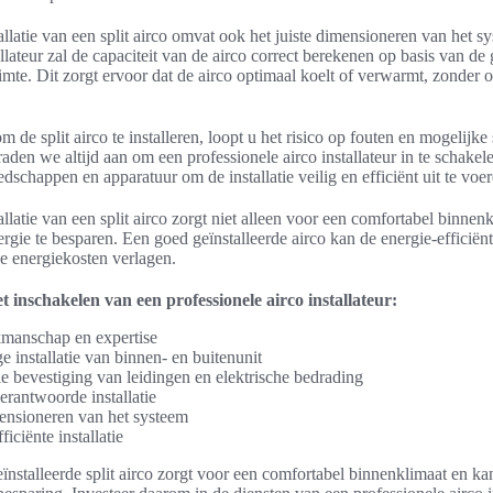
tallatie van een split airco omvat ook het juiste dimensioneren van het s
allateur zal de capaciteit van de airco correct berekenen op basis van de 
imte. Dit zorgt ervoor dat de airco optimaal koelt of verwarmt, zonder 
om de split airco te installeren, loopt u het risico op fouten en mogelijk
den we altijd aan om een professionele airco installateur in te schake
edschappen en apparatuur om de installatie veilig en efficiënt uit te voer
tallatie van een split airco zorgt niet alleen voor een comfortabel binne
gie te besparen. Een goed geïnstalleerde airco kan de energie-efficiën
e energiekosten verlagen.
 inschakelen van een professionele airco installateur:
manschap en expertise
 installatie van binnen- en buitenunit
le bevestiging van leidingen en elektrische bedrading
erantwoorde installatie
ensioneren van het systeem
ficiënte installatie
ïnstalleerde split airco zorgt voor een comfortabel binnenklimaat en ka