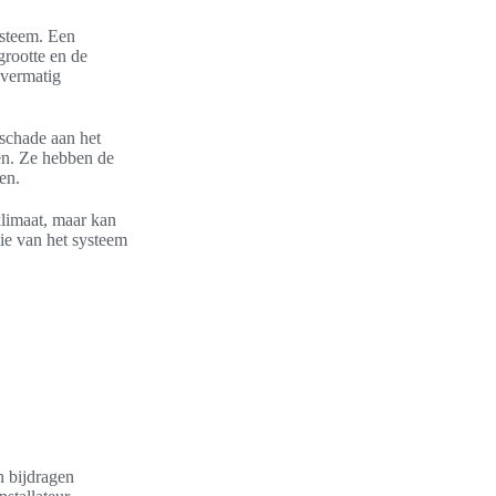
ysteem. Een
grootte en de
overmatig
e schade aan het
len. Ze hebben de
en.
nklimaat, maar kan
tie van het systeem
n bijdragen