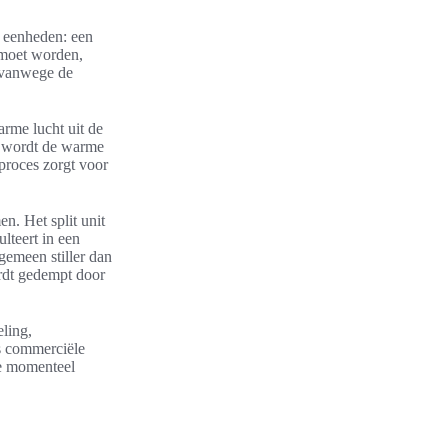
e eenheden: een
 moet worden,
d vanwege de
arme lucht uit de
it wordt de warme
proces zorgt voor
n. Het split unit
lteert in een
gemeen stiller dan
ordt gedempt door
eling,
ls commerciële
ie momenteel