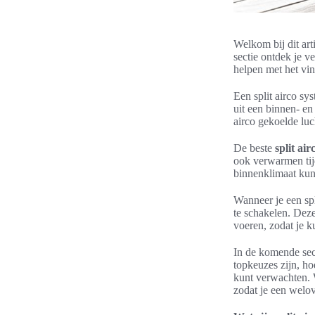
Welkom bij dit ar
sectie ontdek je ve
helpen met het vi
Een split airco sy
uit een binnen- en
airco gekoelde luc
De beste
split ai
ook verwarmen tij
binnenklimaat kun
Wanneer je een spli
te schakelen. Deze
voeren, zodat je k
In de komende sec
topkeuzes zijn, ho
kunt verwachten. W
zodat je een welo