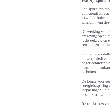
Wat zijn split ai
Een split airco mo
binnenunit en een
terwijl de buiten
scheiding van de
De werking van een
omgeving op en tr
lucht gekoeld en 
een aangename kam
Split airco modell
ontwerp biedt een 
hoger comfortnivea
raam- of draagbare
de buitenunit.
De keuze voor een 
energiebesparing e
toepassingen. In d
beschikbaar zijn o
De topkeuzes voo