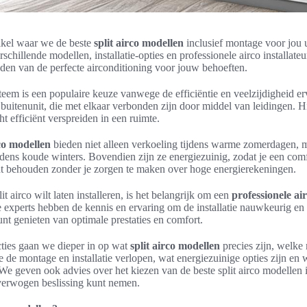
tikel waar we de beste
split airco modellen
inclusief montage voor jou u
rschillende modellen, installatie-opties en professionele airco installate
nden van de perfecte airconditioning voor jouw behoeften.
steem is een populaire keuze vanwege de efficiëntie en veelzijdigheid er
 buitenunit, die met elkaar verbonden zijn door middel van leidingen. 
ht efficiënt verspreiden in een ruimte.
rco modellen
bieden niet alleen verkoeling tijdens warme zomerdagen, 
dens koude winters. Bovendien zijn ze energiezuinig, zodat je een com
t behouden zonder je zorgen te maken over hoge energierekeningen.
t airco wilt laten installeren, is het belangrijk om een
professionele air
 experts hebben de kennis en ervaring om de installatie nauwkeurig en ef
unt genieten van optimale prestaties en comfort.
ties gaan we dieper in op wat
split airco modellen
precies zijn, welke
e de montage en installatie verlopen, wat energiezuinige opties zijn en 
e geven ook advies over het kiezen van de beste split airco modellen 
verwogen beslissing kunt nemen.