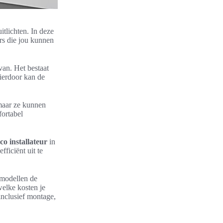
itlichten. In deze
urs die jou kunnen
van. Het bestaat
Hierdoor kan de
maar ze kunnen
fortabel
co installateur
in
ficiënt uit te
 modellen de
welke kosten je
inclusief montage,