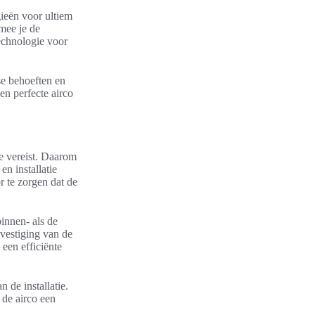
ieën voor ultiem
mee je de
technologie voor
se behoeften en
een perfecte airco
se vereist. Daarom
n installatie
r te zorgen dat de
innen- als de
evestiging van de
 een efficiënte
 de installatie.
 de airco een