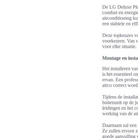
De LG Deluxe Plus
comfort en energi
airconditioning ku
een stabiele en ef
Deze topkeuzes voo
voorkeuren. Van sti
voor elke situatie.
Montage en instal
Het installeren va
is het essentieel 
ervan. Een profess
airco correct word
Tijdens de installa
buitenunit op de j
leidingen en het co
werking van de ai
Daarnaast zal een 
Ze zullen ervoor 
goede aanvulling v