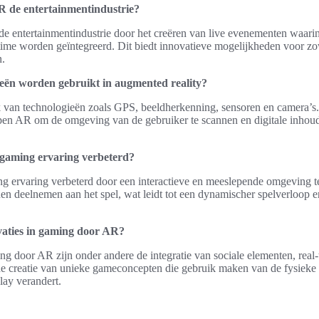
R de entertainmentindustrie?
e entertainmentindustrie door het creëren van live evenementen waarin
-time worden geïntegreerd. Dit biedt innovatieve mogelijkheden voor zo
n.
eën worden gebruikt in augmented reality?
van technologieën zoals GPS, beeldherkenning, sensoren en camera’s
pen AR om de omgeving van de gebruiker te scannen en digitale inho
 gaming ervaring verbeterd?
g ervaring verbeterd door een interactieve en meeslepende omgeving t
nen deelnemen aan het spel, wat leidt tot een dynamischer spelverloop
vaties in gaming door AR?
ng door AR zijn onder andere de integratie van sociale elementen, real-
e creatie van unieke gameconcepten die gebruik maken van de fysieke 
lay verandert.