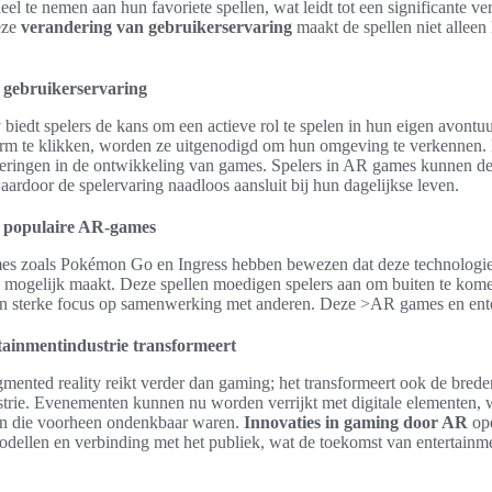
el te nemen aan hun favoriete spellen, wat leidt tot een significante ve
eze
verandering van gebruikerservaring
maakt de spellen niet alleen
 gebruikerservaring
biedt spelers de kans om een actieve rol te spelen in hun eigen avontuur
erm te klikken, worden ze uitgenodigd om hun omgeving te verkennen. Di
eringen in de ontwikkeling van games. Spelers in AR games kunnen d
ardoor de spelervaring naadloos aansluit bij hun dagelijkse leven.
 populaire AR-games
es zoals Pokémon Go en Ingress hebben bewezen dat deze technologi
mogelijk maakt. Deze spellen moedigen spelers aan om buiten te kome
en sterke focus op samenwerking met anderen. Deze >AR games en ent
ainmentindustrie transformeert
mented reality reikt verder dan gaming; het transformeert ook de brede
strie. Evenementen kunnen nu worden verrijkt met digitale elementen,
an die voorheen ondenkbaar waren.
Innovaties in gaming door AR
ope
dellen en verbinding met het publiek, wat de toekomst van entertainme