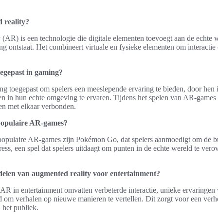
 reality?
 (AR) is een technologie die digitale elementen toevoegt aan de echte 
ng ontstaat. Het combineert virtuale en fysieke elementen om interacti
egepast in gaming?
 toegepast om spelers een meeslepende ervaring te bieden, door hen in 
ten in hun echte omgeving te ervaren. Tijdens het spelen van AR-games
den met elkaar verbonden.
 populaire AR-games?
opulaire AR-games zijn Pokémon Go, dat spelers aanmoedigt om de bu
ess, een spel dat spelers uitdaagt om punten in de echte wereld te ver
delen van augmented reality voor entertainment?
AR in entertainment omvatten verbeterde interactie, unieke ervaringen 
d om verhalen op nieuwe manieren te vertellen. Dit zorgt voor een ver
 het publiek.