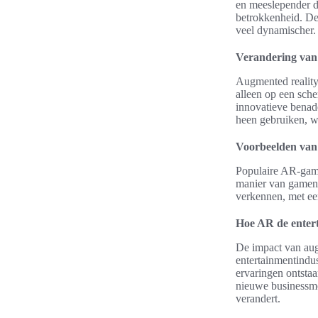
en meeslepender de
betrokkenheid. D
veel dynamischer.
Verandering van
Augmented reality 
alleen op een sch
innovatieve benad
heen gebruiken, wa
Voorbeelden van
Populaire AR-gam
manier van gamen 
verkennen, met e
Hoe AR de entert
De impact van aug
entertainmentindu
ervaringen ontsta
nieuwe businessmo
verandert.