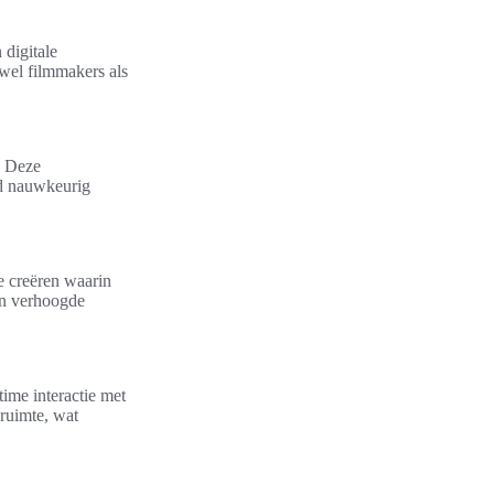
 digitale
wel filmmakers als
. Deze
ud nauwkeurig
e creëren waarin
 en verhoogde
time interactie met
ruimte, wat