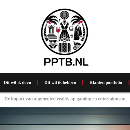
Dit wil ik doen
Dit wil ik hebben
Klanten portfolio
De impact van augmented reality op gaming en entertainment