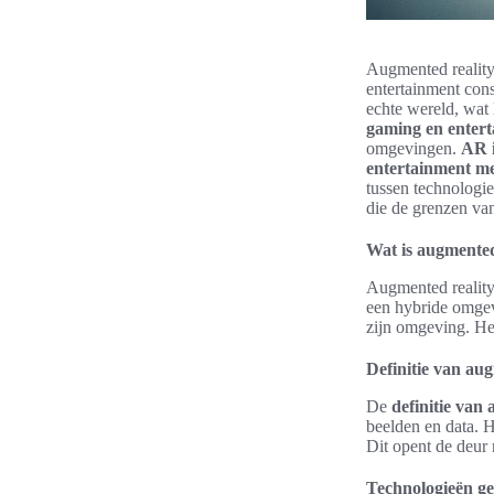
Augmented reality
entertainment con
echte wereld, wat 
gaming en enter
omgevingen.
AR 
entertainment m
tussen technologie
die de grenzen van
Wat is augmented
Augmented reality 
een hybride omgevi
zijn omgeving. Het
Definitie van au
De
definitie van
beelden en data. H
Dit opent de deur 
Technologieën ge