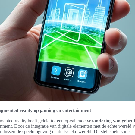
gmented reality op gaming en entertainment
ented reality heeft geleid tot een opvallende
verandering van gebrui
inment. Door de integratie van digitale elementen met de echte wereld
en tussen de speelomgeving en de fysieke wereld. Dit stelt spelers in sta