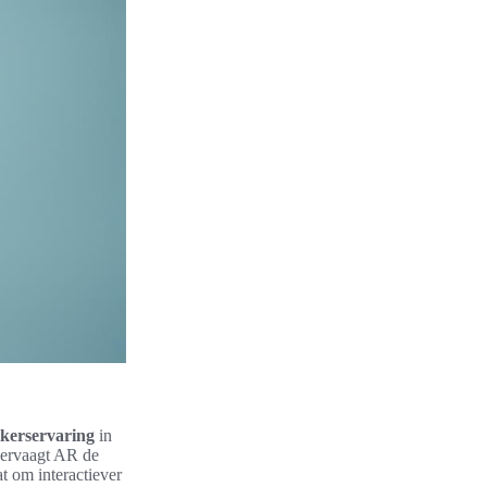
kerservaring
in
 vervaagt AR de
at om interactiever