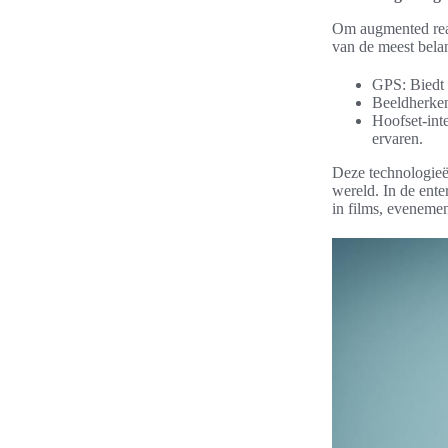
Om augmented reali
van de meest belan
GPS: Biedt 
Beeldherken
Hoofset-inte
ervaren.
Deze technologieën
wereld. In de ent
in films, evenemen