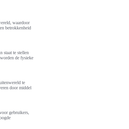
wereld, waardoor
e en betrokkenheid
staat te stellen
 worden de fysieke
itenwereld te
overen door middel
voor gebruikers,
hoogde