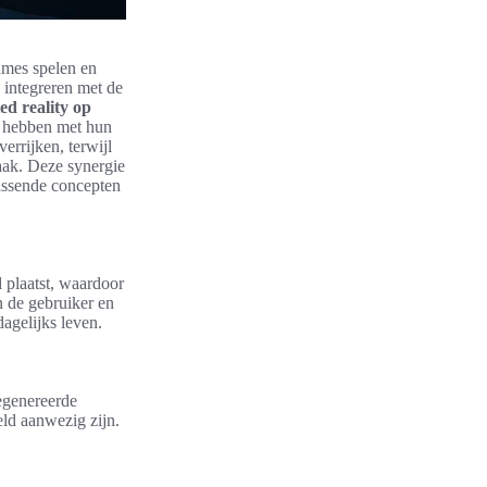
ames spelen en
 integreren met de
d reality op
ie hebben met hun
rrijken, terwijl
aak. Deze synergie
rassende concepten
d plaatst, waardoor
n de gebruiker en
dagelijks leven.
gegenereerde
eld aanwezig zijn.