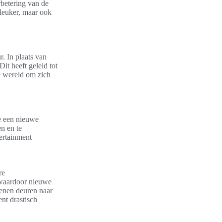
rbetering van de
 leuker, maar ook
. In plaats van
t heeft geleid tot
e wereld om zich
e een nieuwe
n en te
ertainment
re
 waardoor nieuwe
nen deuren naar
nt drastisch