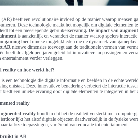
 (AR) heeft een revolutionaire invloed op de manier waarop mensen g
sumeren. Deze technologie maakt het mogelijk om digitale elementen te
leidt tot een meeslepende gebruikerservaring.
De impact van augmente
tainment
is aanzienlijk en verandert de manier waarop spelers interact
in gaming
biedt unieke mogelijkheden die de dynamiek van gameplay ve
et AR
nieuwe dimensies toevoegt aan de traditionele vormen van verm
ën heeft de afgelopen jaren geleid tot innovatieve toepassingen en ver
 entertainment verder verleggen.
 reality en hoe werkt het?
is een technologie die digitale informatie en beelden in de echte werel
ng ontstaat. Deze innovatieve benadering verbetert de interactie tusse
 biedt een unieke ervaring door digitale elementen te integreren in het 
gmented reality
 augmented reality
houdt in dat het de realiteit versterkt met computer
ierdoor lijkt het alsof digitale objecten daadwerkelijk in de fysieke wer
naar talloze toepassingen, variërend van educatie tot entertainment.
bruikt in AR