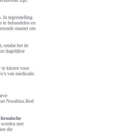
rslavend zijn.
. In tegenstelling
jn te behandelen en
n gezonde manier om
t, omdat het de
hun dagelijkse
 te kiezen voor
co’s van medicatie.
ieve
 met Norahlux.Red
chronische
d werden met
nen die