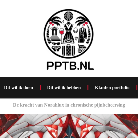
Dit wil ik doen
Dit wil ik hebben
Klanten portfolio
De kracht van Norahlux in chronische pijnbeheersing