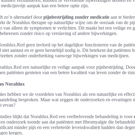
n kunnen verminderen, kunnen ze vervelende bijwerkingen hebben en ve
 medicijnvrije aanpak kan een betere optie zijn.
t zo’n alternatief door
pijnbestrijding zonder medicatie
aan te bieden
rkt de Norahlux therapie op natuurlijke wijze om de oorzaak van de pi
ts van alleen de symptomen te verlichten. Dit maakt het een veilige e
 beheersen zonder risico op verslaving of andere bijwerkingen.
orahlux.Red geen invloed op het dagelijkse functioneren van de patiën
niet aantast en er geen hersteltijd nodig is. Dit betekent dat patiënten 
tzetten zonder onderbreking vanwege bijwerkingen van medicijnen.
rahlux.Red een natuurlijke en veilige aanpak voor pijnbestrijding. Door
en patiënten genieten van een betere kwaliteit van leven zonder de risi
 van Norahlux
ties hebben we de voordelen van Norahlux als een natuurlijke en effect
ehandeling besproken. Maar wat zeggen de onderzoeken en ervaringen
it ervan?
studies blijkt dat Norahlux.Red een veelbelovende behandeling is voor
Een onderzoek toonde aan dat patiënten met fibromyalgie die behandel
ificant minder pijn en een verbeterde levenskwaliteit hadden dan dege
ngen kregen.