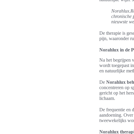
Norahlux.Re
chronische p
nieuwste we
De therapie is ges
pijn, waaronder ru
Norahlux in de P
Na het begrijpen v
wordt toegepast in
en natuurlijke met
De
Norahlux beh
concentreren op sp
gericht op het her
lichaam.
De frequentie en d
aandoening. Over 
tweewekelijks wor
Norahlux therap