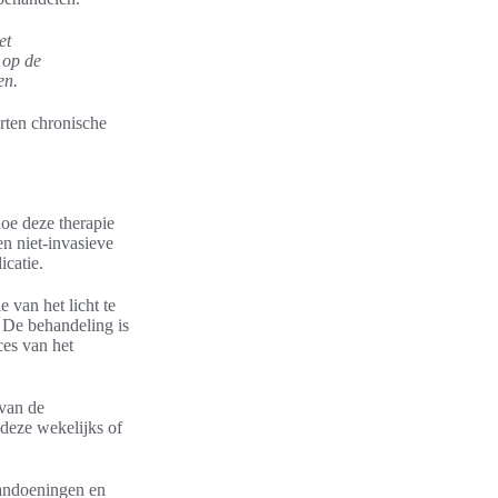
et
 op de
en.
orten chronische
hoe deze therapie
en niet-invasieve
icatie.
 van het licht te
. De behandeling is
ces van het
 van de
deze wekelijks of
aandoeningen en