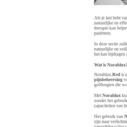
Als je last hebt v
natuurlijke en eff
therapie kan helpe
patiënten.
In deze sectie zul
natuurlijke en vei
het kan bijdragen 
Wat is Norahlux
Norahlux.
Red
is 
pijnbeheersing
vo
golflengten die wo
Met
Norahlux
kun
zonder het gebruik
capaciteiten van h
Het gebruik van
N
zijn naar verlicht
natuurlijke wijze