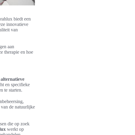
orahlux biedt een
ze innovatieve
liteit van
agen aan
ze therapie en hoe
p
alternatieve
ht en specifieke
 te starten.
jnbeheersing,
 van de natuurlijke
nsen die op zoek
lux
werkt op
 behandelen.