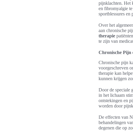
pijnklachten. Het 
en fibromyalgie te
sportblessures en p
Over het algemeen
aan chronische pij
therapie
patiënten
te zijn van medicat
Chronische Pijn
Chronische pijn k
voorgeschreven om
therapie kan helpe
kunnen krijgen zon
Door de speciale g
in het lichaam sti
ontstekingen en p
worden door pijnk
De effecten van N
behandelingen van
degenen die op zoe