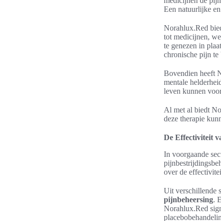
medicijnen de pij
Een natuurlijke en
Norahlux.Red bied
tot medicijnen, we
te genezen in plaa
chronische pijn te
Bovendien heeft N
mentale helderheid 
leven kunnen voor
Al met al biedt No
deze therapie kunn
De Effectiviteit
In voorgaande sec
pijnbestrijdingsb
over de effectivite
Uit verschillende 
pijnbeheersing
. 
Norahlux.Red sign
placebobehandeli