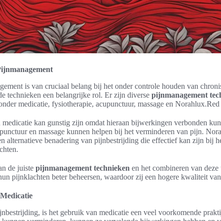
Pijnmanagement
gement is van cruciaal belang bij het onder controle houden van chronis
de technieken een belangrijke rol. Er zijn diverse
pijnmanagement tec
onder medicatie, fysiotherapie, acupunctuur, massage en Norahlux.Red 
 medicatie kan gunstig zijn omdat hieraan bijwerkingen verbonden kun
upunctuur en massage kunnen helpen bij het verminderen van pijn. Nor
en alternatieve benadering van pijnbestrijding die effectief kan zijn bij h
chten.
an de juiste
pijnmanagement technieken
en het combineren van deze 
un pijnklachten beter beheersen, waardoor zij een hogere kwaliteit van
 Medicatie
jnbestrijding, is het gebruik van medicatie een veel voorkomende prakt