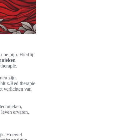
che pijn. Hierbij
hnieken
therapie.
nen zijn.
ahlux.Red therapie
et verlichten van
technieken,
 leven ervaren.
ijk. Hoewel