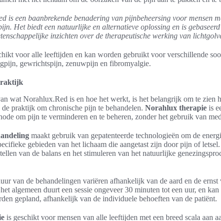
d is een baanbrekende benadering van pijnbeheersing voor mensen m
ijn. Het biedt een natuurlijke en alternatieve oplossing en is gebaseerd
tenschappelijke inzichten over de therapeutische werking van lichtgolv
chikt voor alle leeftijden en kan worden gebruikt voor verschillende so
gpijn, gewrichtspijn, zenuwpijn en fibromyalgie.
raktijk
an wat Norahlux.Red is en hoe het werkt, is het belangrijk om te zien 
 de praktijk om chronische pijn te behandelen.
Norahlux therapie
is e
hode om pijn te verminderen en te beheren, zonder het gebruik van med
andeling
maakt gebruik van gepatenteerde technologieën om de energie
ecifieke gebieden van het lichaam die aangetast zijn door pijn of letsel
stellen van de balans en het stimuleren van het natuurlijke genezingspro
uur van de behandelingen variëren afhankelijk van de aard en de ernst
het algemeen duurt een sessie ongeveer 30 minuten tot een uur, en kan 
den gepland, afhankelijk van de individuele behoeften van de patiënt.
ie
is geschikt voor mensen van alle leeftijden met een breed scala aan 