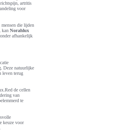
chtspijn, artritis
handeling voor
 mensen die lijden
n, kan
Norahlux
zonder afhankelijk
catie
. Deze natuurlijke
n leven terug
lux.Red de cellen
ndering van
 belemmerd te
svolle
de keuze voor
.