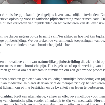
an chronische pijn, kan dit je dagelijks leven aanzienlijk beïnvloeden. N
ectieve oplossing voor
chronische pijnbeheersing
zonder medicatie. De
n bij het verlichten van pijnklachten en het verbeteren van de levenskwa
len we dieper ingaan op
de kracht van Norahlux
en hoe het kan bijdr
lige pijnbestrijding. We bespreken de verschillende toepassingen van de
aan het verminderen van chronische pijnklachten.
?
een innovatieve vorm van
natuurlijke pijnbestrijding
die zich richt o
or mensen met chronische pijn. Het is gebaseerd op de werking van lic
rden gebruikt om het lichaam te stimuleren om zelf genezende processen
nen patiënten genieten van een volledig natuurlijke benadering van pi
 van medicatie. In plaats daarvan richt de therapie zich op het activeren
et lichaam om pijn te bestrijden en de kwaliteit van leven te verbeteren.
orahlux
biedt een alternatieve, veilige en effectieve methode voor me
ing van chronische pijn, zonder afhankelijk te zijn van medicatie.
Norah
 samen met het lichaam om de oorzaken van de pijn aan te pakken en te