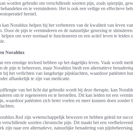
kan worden gebruikt om verschillende soorten pijn, zoals spierpijn, gewri
 behandelen en te verminderen. Het is ook een veilige en effectieve be
ostoperatief herstel.
 kan Norahlux helpen bij het verbeteren van de kwaliteit van leven van
n. Door de pijn te verminderen en de natuurlijke genezing te stimulere
 helpen om weer normaal te functioneren en een actief leven te leiden 
ie.
 en Norahlux
an een ernstige invloed hebben op het dagelijks leven. Vaak wordt medi
 de pijn te beheersen, maar Norahlux biedt een alternatieve benadering
n bij het verlichten van langdurige pijnklachten, waardoor patiënten hu
der afhankelijk te zijn van medicatie.
olflengte van het licht dat gebruikt wordt bij deze therapie, kan Norah
muleren om te regenereren en te herstellen. Dit kan leiden tot een vermi
ijn, waardoor patiënten zich beter voelen en meer kunnen doen zonder
lachten.
orahlux.Red zijn wetenschappelijk bewezen en hebben geleid tot succe
 verschillende soorten chronische pijn. Dit maakt het een veelbeloven
k zijn naar een alternatieve, natuurlijke benadering van pijnbeheersing