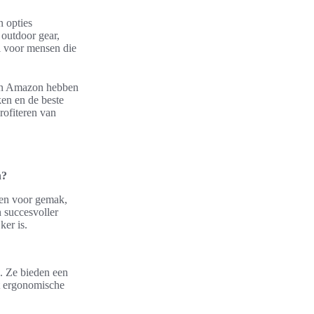
n opties
 outdoor gear,
al voor mensen die
m en Amazon hebben
ken en de beste
rofiteren van
n?
rgen voor gemak,
 succesvoller
ker is.
. Ze bieden een
et ergonomische