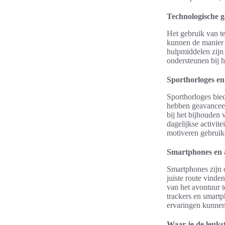
Technologische g
Het gebruik van te
kunnen de manier 
hulpmiddelen zijn 
ondersteunen bij h
Sporthorloges en
Sporthorloges bie
hebben geavanceer
bij het bijhouden 
dagelijkse activit
motiveren gebruike
Smartphones en a
Smartphones zijn 
juiste route vinde
van het avontuur t
trackers en smartp
ervaringen kunnen
Waar je de leukst