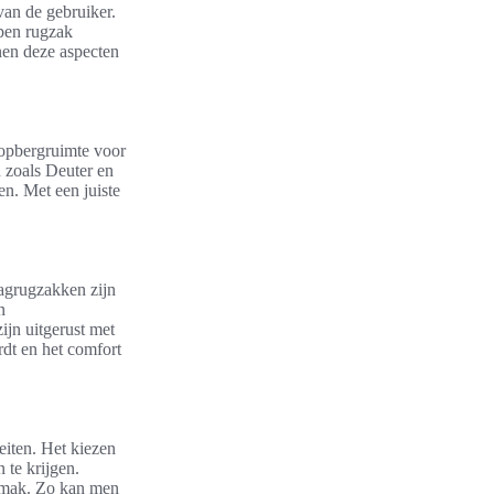
van de gebruiker.
rpen rugzak
nnen deze aspecten
n opbergruimte voor
n zoals Deuter en
en. Met een juiste
Dagrugzakken zijn
n
ijn uitgerust met
dt en het comfort
eiten. Het kiezen
 te krijgen.
gemak. Zo kan men