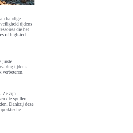
Van handige
veiligheid tijdens
cessoires die het
es of high-tech
 juiste
rvaring tijdens
k verbeteren.
. Ze zijn
sen die spullen
eden. Dankzij deze
onpraktische