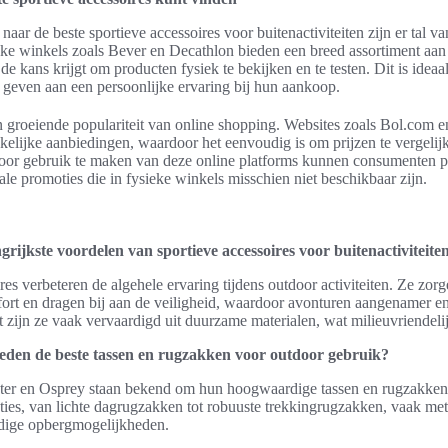
aar de beste sportieve accessoires voor buitenactiviteiten zijn er tal va
eke winkels zoals Bever en Decathlon bieden een breed assortiment aan
de kans krijgt om producten fysiek te bekijken en te testen. Dit is idea
 geven aan een persoonlijke ervaring bij hun aankoop.
en groeiende populariteit van online shopping. Websites zoals Bol.co
kelijke aanbiedingen, waardoor het eenvoudig is om prijzen te vergelij
Door gebruik te maken van deze online platforms kunnen consumenten p
ale promoties die in fysieke winkels misschien niet beschikbaar zijn.
grijkste voordelen van sportieve accessoires voor buitenactiviteite
res verbeteren de algehele ervaring tijdens outdoor activiteiten. Ze zo
ort en dragen bij aan de veiligheid, waardoor avonturen aangenamer en
zijn ze vaak vervaardigd uit duurzame materialen, wat milieuvriendelij
den de beste tassen en rugzakken voor outdoor gebruik?
er en Osprey staan bekend om hun hoogwaardige tassen en rugzakken
pties, van lichte dagrugzakken tot robuuste trekkingrugzakken, vaak m
dige opbergmogelijkheden.