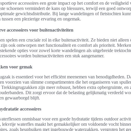
portieve accessoires een grote impact op het comfort en de veiligheid 
iste schoenen vermindert de kans op blessures, terwijl een goed ontwo
optimale gewichtsdistributie. Bij lange wandelingen of fietstochten ku
 tussen een plezierige ervaring en ongemak.
eve accessoires voor buitenactiviteiten
n spelen een cruciale rol in elke buitenactiviteit. Ze bieden niet allee
r zijn ook ontworpen met functionaliteit en comfort als prioriteit. Merke
stekende opties voor zowel korte wandelingen als uitgebreide trektocht
cessoires worden buitenactiviteiten een stuk aangenamer.
kken voor gemak
rugzak is essentieel voor het efficiënt meenemen van benodigdheden. 
 en voorzien van slimme compartimenten die het organiseren van spulle
 Trekkingrugzakken zijn meer robuust, hebben extra opbergruimte, en z
uderbanden. Dit zorgt ervoor dat de belasting gelijkmatig verdeeld wor
ten gewaarborgd blijft.
ydratatie accessoires
waterflessen onmisbaar voor een goede hydratatie tijdens outdoor activit
 lekvrije waterfles maakt het gemakkelijker om voldoende vocht binnen
oires, zoals heupbuiken met ingebouwde waterzakken, vergroten het 