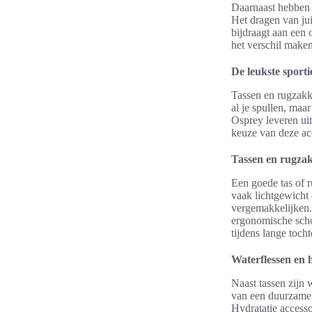
Daarnaast hebben s
Het dragen van ju
bijdraagt aan een 
het verschil maken
De leukste sporti
Tassen en rugzakke
al je spullen, maa
Osprey leveren uit
keuze van deze ac
Tassen en rugza
Een goede tas of 
vaak lichtgewicht
vergemakkelijken.
ergonomische scho
tijdens lange toch
Waterflessen en h
Naast tassen zijn 
van een duurzame,
Hydratatie access