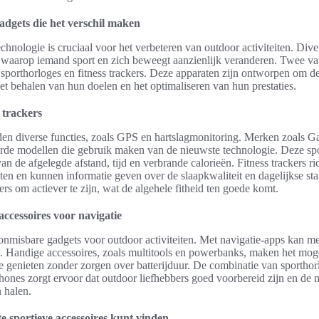
adgets die het verschil maken
chnologie is cruciaal voor het verbeteren van outdoor activiteiten. Div
waarop iemand sport en zich beweegt aanzienlijk veranderen. Twee van
sporthorloges en fitness trackers. Deze apparaten zijn ontworpen om de
et behalen van hun doelen en het optimaliseren van hun prestaties.
 trackers
den diverse functies, zoals GPS en hartslagmonitoring. Merken zoals G
de modellen die gebruik maken van de nieuwste technologie. Deze spo
van de afgelegde afstand, tijd en verbrande calorieën. Fitness trackers r
eiten en kunnen informatie geven over de slaapkwaliteit en dagelijkse st
rs om actiever te zijn, wat de algehele fitheid ten goede komt.
ccessoires voor navigatie
onmisbare gadgets voor outdoor activiteiten. Met navigatie-apps kan 
n. Handige accessoires, zoals multitools en powerbanks, maken het mog
e genieten zonder zorgen over batterijduur. De combinatie van sporthorl
hones zorgt ervoor dat outdoor liefhebbers goed voorbereid zijn en de 
 halen.
e sportieve accessoires kunt vinden