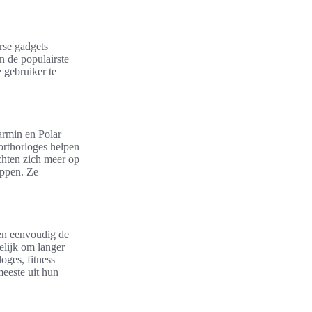
erse gadgets
 de populairste
 gebruiker te
armin en Polar
rthorloges helpen
ichten zich meer op
appen. Ze
men eenvoudig de
elijk om langer
oges, fitness
meeste uit hun