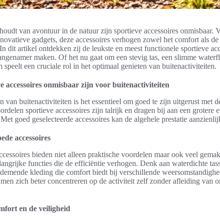
houdt van avontuur in de natuur zijn sportieve accessoires onmisbaar. 
nnovatieve gadgets, deze accessoires verhogen zowel het comfort als de 
 In dit artikel ontdekken zij de leukste en meest functionele sportieve ac
angenamer maken. Of het nu gaat om een stevig tas, een slimme waterfl
 speelt een cruciale rol in het optimaal genieten van buitenactiviteiten.
 accessoires onmisbaar zijn voor buitenactiviteiten
 van buitenactiviteiten is het essentieel om goed te zijn uitgerust met de
rdelen sportieve accessoires zijn talrijk en dragen bij aan een grotere e
. Met goed geselecteerde accessoires kan de algehele prestatie aanzienlij
ede accessoires
cessoires bieden niet alleen praktische voordelen maar ook veel gemak
ngrijke functies die de efficiëntie verhogen. Denk aan waterdichte tas
demende kleding die comfort biedt bij verschillende weersomstandigh
en zich beter concentreren op de activiteit zelf zonder afleiding van 
fort en de veiligheid