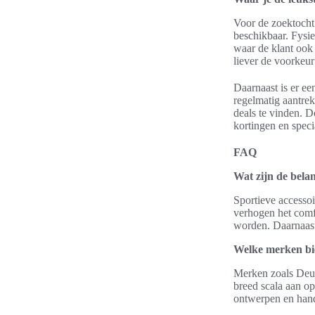
Voor de zoektocht n
beschikbaar. Fysi
waar de klant ook 
liever de voorkeur
Daarnaast is er e
regelmatig aantrek
deals te vinden. 
kortingen en speci
FAQ
Wat zijn de belan
Sportieve accessoi
verhogen het comf
worden. Daarnaast 
Welke merken bie
Merken zoals Deut
breed scala aan o
ontwerpen en han