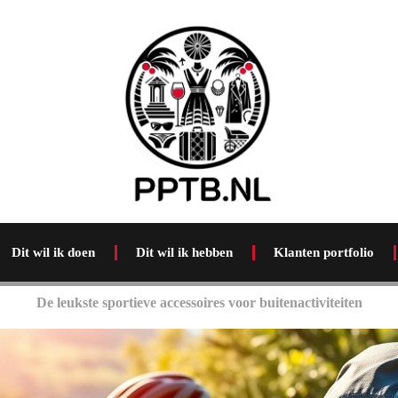
Dit wil ik doen
Dit wil ik hebben
Klanten portfolio
De leukste sportieve accessoires voor buitenactiviteiten