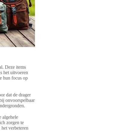
al. Deze items
s het uitvoeren
ge hun focus op
oor dat de drager
 bij onvoorspelbaar
ondergronden.
e algehele
ich zorgen te
 het verbeteren