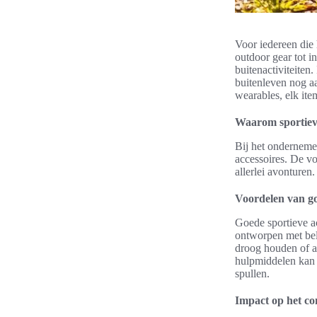
Voor iedereen die 
outdoor gear tot i
buitenactiviteiten.
buitenleven nog a
wearables, elk item
Waarom sportieve
Bij het ondernemen
accessoires. De voo
allerlei avonturen
Voordelen van go
Goede sportieve ac
ontworpen met bela
droog houden of a
hulpmiddelen kan m
spullen.
Impact op het com