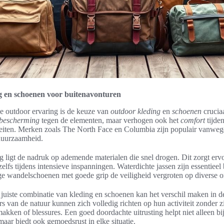
ng en schoenen voor buitenavonturen
e outdoor ervaring is de keuze van
outdoor kleding
en
schoenen
crucia
bescherming
tegen de elementen, maar verhogen ook het
comfort
tijden
iteiten. Merken zoals The North Face en Columbia zijn populair vanwe
uurzaamheid.
g ligt de nadruk op ademende materialen die snel drogen. Dit zorgt erv
 zelfs tijdens intensieve inspanningen. Waterdichte jassen zijn essentieel
vige wandelschoenen met goede grip de veiligheid vergroten op diverse 
juiste combinatie van kleding en schoenen kan het verschil maken in d
s van de natuur kunnen zich volledig richten op hun activiteit zonder z
ken of blessures. Een goed doordachte uitrusting helpt niet alleen bij
 maar biedt ook gemoedsrust in elke situatie.