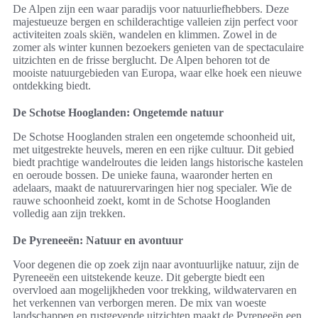
De Alpen zijn een waar paradijs voor natuurliefhebbers. Deze
majestueuze bergen en schilderachtige valleien zijn perfect voor
activiteiten zoals skiën, wandelen en klimmen. Zowel in de
zomer als winter kunnen bezoekers genieten van de spectaculaire
uitzichten en de frisse berglucht. De Alpen behoren tot de
mooiste natuurgebieden van Europa, waar elke hoek een nieuwe
ontdekking biedt.
De Schotse Hooglanden: Ongetemde natuur
De Schotse Hooglanden stralen een ongetemde schoonheid uit,
met uitgestrekte heuvels, meren en een rijke cultuur. Dit gebied
biedt prachtige wandelroutes die leiden langs historische kastelen
en oeroude bossen. De unieke fauna, waaronder herten en
adelaars, maakt de natuurervaringen hier nog specialer. Wie de
rauwe schoonheid zoekt, komt in de Schotse Hooglanden
volledig aan zijn trekken.
De Pyreneeën: Natuur en avontuur
Voor degenen die op zoek zijn naar avontuurlijke natuur, zijn de
Pyreneeën een uitstekende keuze. Dit gebergte biedt een
overvloed aan mogelijkheden voor trekking, wildwatervaren en
het verkennen van verborgen meren. De mix van woeste
landschappen en rustgevende uitzichten maakt de Pyreneeën een