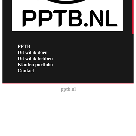
PPTB
Dit wil ik doen
Dit wil ik hebben
Klanten portfolio
Contact
pptb.nl