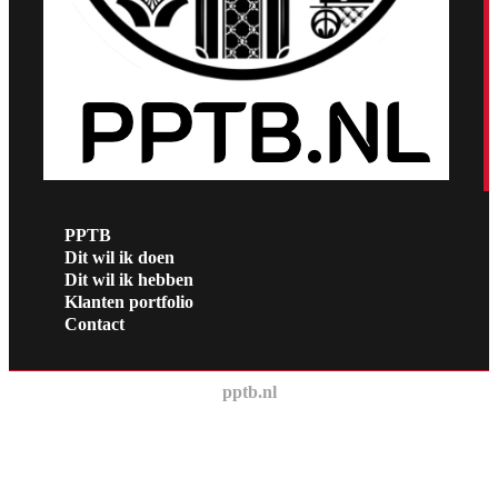
PPTB
Dit wil ik doen
Dit wil ik hebben
Klanten portfolio
Contact
pptb.nl