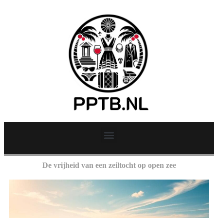
De vrijheid van een zeiltocht op open zee