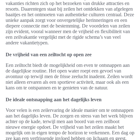
vakanties richten zich op het bezoeken van drukke attracties en
resorts. Daarentegen staat bij zeilen het ontdekken van afgelegen
baaitjes en het ontmoeten van authentieke culturen centraal. Deze
unieke aanpak zorgt voor onvergetelijke herinneringen en een
diepere connectie met de bestemming. De voordelen van zeilen
zijn evident, vooral wanneer men de vrijheid en flexibiliteit van
een zeilvakantie vergelijkt met de rigide schema’s van veel
andere vakantietypen.
De vrijheid van een zeiltocht op open zee
Een zeiltocht biedt de mogelijkheid om even te ontsnappen aan
de dagelijkse routine. Het open water roept een gevoel van
avontuur op terwijl men de frisse zeelucht inademt. Zeilen wordt
niet alleen ervaren als een sportieve activiteit, maar ook als een
kans om te ontspannen en te genieten van de natuur.
De ideale ontsnapping aan het dagelijks leven
Voor velen is een zeilervaring de ideale manier om te ontsnappen
aan het dagelijks leven. De zorgen en stress van het werk blijven
achter op de kade, terwijl men aan boord van een zeilboot
nieuwe energie opdoet. De vrijheid van het zeilen maakt het
mogelijk om in eigen tempo de horizon te verkennen. Een dag op
zee kan een verfrissende invloed hebben op lichaam en geest.