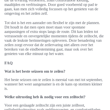
die de ervaring verbeteren, zoals comfortabele kleding,
maaltijden en verfrissingen. Door goed voorbereid op pad te
gaan, kan men zich volledig focussen op het genieten van de
omgeving en het zeilen zelf.
Tot slot is het een aanrader om flexibel te zijn met de plannen.
Dit houdt in dat men open moet staan voor spontane
aanpassingen of extra stops langs de route. Dit kan leiden tot
verrassende en onvergetelijke momenten tijdens de zeiltocht, die
vaak de leukste herinneringen opleveren. Deze benadering van
zeilen zorgt ervoor dat de zeilervaring niet alleen over het
bereiken van de eindbestemming gaat, maar ook over het
genieten van elke minuut op het water.
FAQ
Wat is het beste seizoen om te zeilen?
Het beste seizoen om te zeilen is meestal van mei tot september,
wanneer het weer aangenamer is en de kans op stormen kleiner
is.
Welke uitrusting heb ik nodig voor een zeiltocht?
Voor een geslaagde zeiltocht zijn een juiste zeilboot,
veiligheidsuitrusting zoals reddingsvesten, en comfortartikelen