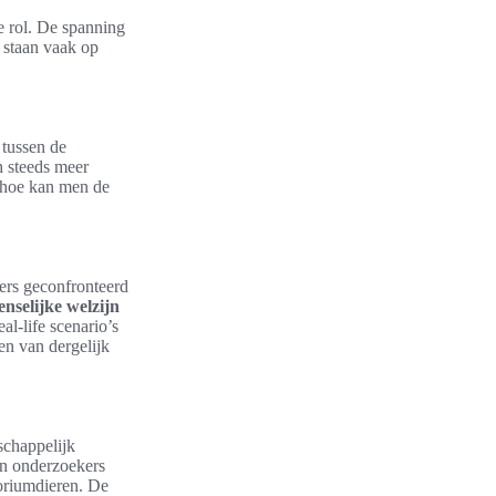
e rol. De spanning
 staan vaak op
 tussen de
h steeds meer
: hoe kan men de
rs geconfronteerd
nselijke welzijn
l-life scenario’s
en van dergelijk
schappelijk
en onderzoekers
oriumdieren. De