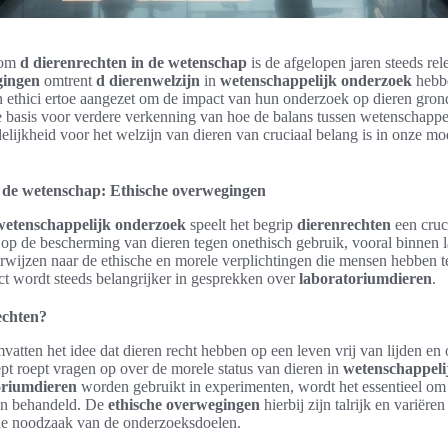
dom
d dierenrechten in de wetenschap
is de afgelopen jaren steeds re
gingen
omtrent
d dierenwelzijn
in
wetenschappelijk onderzoek
hebb
 ethici ertoe aangezet om de impact van hun onderzoek op dieren grond
de basis voor verdere verkenning van hoe de balans tussen wetenschappe
lijkheid voor het welzijn van dieren van cruciaal belang is in onze m
 de wetenschap: Ethische overwegingen
wetenschappelijk onderzoek
speelt het begrip
dierenrechten
een cruci
ich op de bescherming van dieren tegen onethisch gebruik, vooral binnen l
rwijzen naar de ethische en morele verplichtingen die mensen hebben t
ect wordt steeds belangrijker in gesprekken over
laboratoriumdieren
.
echten?
vatten het idee dat dieren recht hebben op een leven vrij van lijden en
pt roept vragen op over de morele status van dieren in
wetenschappeli
oriumdieren
worden gebruikt in experimenten, wordt het essentieel o
en behandeld. De
ethische overwegingen
hierbij zijn talrijk en variëre
 de noodzaak van de onderzoeksdoelen.