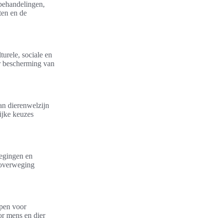
behandelingen,
ten en de
urele, sociale en
er bescherming van
an dierenwelzijn
ijke keuzes
wegingen en
 overweging
apen voor
or mens en dier