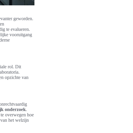
levanter geworden.
en
ig te evalueren.
lijke vooruitgang
oderne
ale rol. Dit
aboratoria.
en opzichte van
 onrechtvaardig
jk onderzoek
.
m te overwegen hoe
n van het welzijn