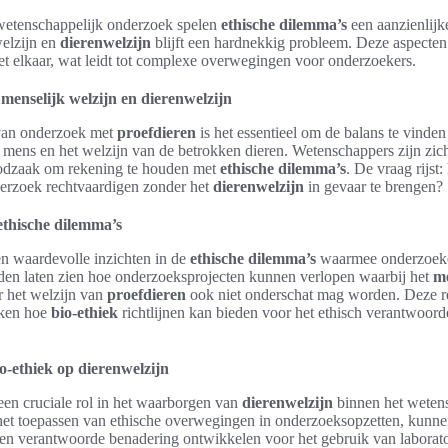
wetenschappelijk onderzoek spelen
ethische dilemma’s
een aanzienlijk
welzijn en
dierenwelzijn
blijft een hardnekkig probleem. Deze aspecten
t elkaar, wat leidt tot complexe overwegingen voor onderzoekers.
menselijk welzijn en dierenwelzijn
 van onderzoek met
proefdieren
is het essentieel om de balans te vinden
 mens en het welzijn van de betrokken dieren. Wetenschappers zijn zic
odzaak om rekening te houden met
ethische dilemma’s
. De vraag rijst
erzoek rechtvaardigen zonder het
dierenwelzijn
in gevaar te brengen?
ethische dilemma’s
n waardevolle inzichten in de
ethische dilemma’s
waarmee onderzoeke
en laten zien hoe onderzoeksprojecten kunnen verlopen waarbij het
me
 het welzijn van
proefdieren
ook niet onderschat mag worden. Deze rea
jken hoe
bio-ethiek
richtlijnen kan bieden voor het ethisch verantwoord
o-ethiek op dierenwelzijn
een cruciale rol in het waarborgen van
dierenwelzijn
binnen het weten
et toepassen van ethische overwegingen in onderzoeksopzetten, kunn
n verantwoorde benadering ontwikkelen voor het gebruik van laborat