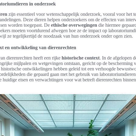
atoriumdieren in onderzoek
eren
zijn essentieel voor wetenschappelijk onderzoek, vooral voor het 
andelingen. Deze dieren helpen onderzoekers om de effecten van interve
nsen worden toegepast. De
ethische overwegingen
die hiermee gepaard
ekers moeten voortdurend afwegen hoe ze de impact op laboratoriumd
wijl ze tegelijkertijd de noodzaak van hun onderzoek onder ogen zien.
ext en ontwikkeling van dierenrechten
an dierenrechten heeft een rijke
historische context
. In de afgelopen d
ngrijke mijlpalen en wetgevingen ontstaan, gericht op de bescherming v
historische ontwikkelingen hebben geleid tot een verhoogde bewustw
ordelijkheden die gepaard gaan met het gebruik van laboratoriumdieren.
de huidige eisen en verwachtingen voor wat betreft dierenrechten binne