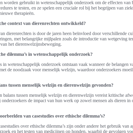
n worden gebruikt in wetenschappelijk onderzoek om de effecten van 
edures te testen, en ze spelen een cruciale rol bij het begrijpen van ziek
nieuwe therapieën.
ische context van dierenrechten ontwikkeld?
n dierenrechten is door de jaren heen beïnvloed door verschillende cult
ringen, met belangrijke mijlpalen zoals de introductie van wetgeving t
i van het dierenwelzijnsbeweging.
sche dilemma’s in wetenschappelijk onderzoek?
s in wetenschappelijk onderzoek ontstaan vaak wanneer de belangen v
 met de noodzaak voor menselijk welzijn, waardoor onderzoekers moeil
ans tussen menselijk welzijn en dierenwelzijn gevonden?
 balans tussen menselijk welzijn en dierenwelzijn vereist kritische af
bij onderzoekers de impact van hun werk op zowel mensen als dieren in
voorbeelden van casestudies over ethische dilemma’s?
asestudies over ethische dilemma’s zijn onder andere het gebruik van 
rzoek en het testen van medicijnen op honden, waarbij de gevolgen vo