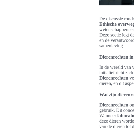
De discussie ron
Ethische overwe
wetenschappers en
Deze sectie legt 
en de verantwoorde
samenleving.
Dierenrechten in
In de wereld van
initiatief richt z
Dierenrechten
ve
dieren, en dit asp
Wat zijn dierenr
Dierenrechten
om
gebruik. Dit conce
Wanneer
laborat
deze dieren word
van de dieren tot