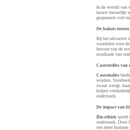
In de wereld van 
tussen menselijk 
gespannen voet me
De balans tussen 
Bij het uitvoeren
voordelen voor de
bewust van de no
noodzaak van ond
Casestudies van 
Casestudies
biede
worden. Voorbeeld
zwaar weegt, maar
helpen verduideli
onderzoek.
De impact van bi
Bio-ethiek
speelt 
onderzoek. Door h
een meer humane e