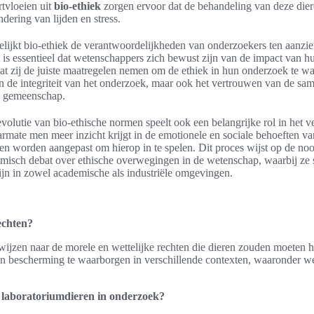
rtvloeien uit
bio-ethiek
zorgen ervoor dat de behandeling van deze dier
ndering van lijden en stress.
elijkt bio-ethiek de verantwoordelijkheden van onderzoekers ten aanzi
 is essentieel dat wetenschappers zich bewust zijn van de impact van 
at zij de juiste maatregelen nemen om de ethiek in hun onderzoek te w
een de integriteit van het onderzoek, maar ook het vertrouwen van de sa
e gemeenschap.
olutie van bio-ethische normen speelt ook een belangrijke rol in het v
rmate men meer inzicht krijgt in de emotionele en sociale behoeften v
den worden aangepast om hierop in te spelen. Dit proces wijst op de no
namisch debat over ethische overwegingen in de wetenschap, waarbij ze 
zijn in zowel academische als industriële omgevingen.
echten?
wijzen naar de morele en wettelijke rechten die dieren zouden moeten h
en bescherming te waarborgen in verschillende contexten, waaronder w
n laboratoriumdieren in onderzoek?