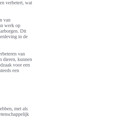
en verbetert, wat
en van
hun werk op
aarborgen. Dit
menleving in de
erbeteren van
an dieren, kunnen
odzaak voor een
steeds een
ebben, met als
etenschappelijk