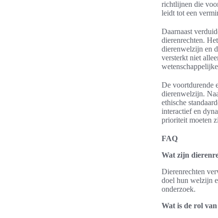
richtlijnen die voo
leidt tot een vermi
Daarnaast verduid
dierenrechten. Het
dierenwelzijn en d
versterkt niet all
wetenschappelijk
De voortdurende ev
dierenwelzijn. Naa
ethische standaar
interactief en dy
prioriteit moeten 
FAQ
Wat zijn dierenr
Dierenrechten ver
doel hun welzijn 
onderzoek.
Wat is de rol va