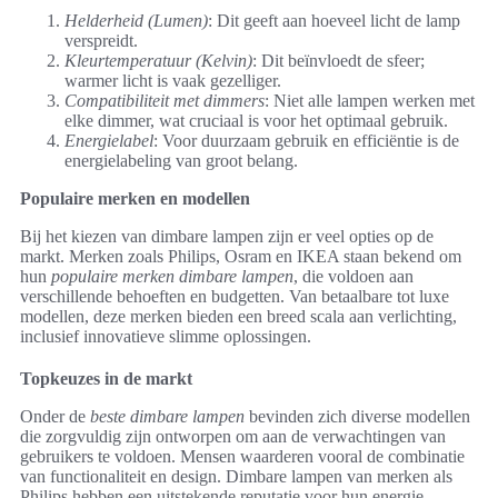
Helderheid (Lumen)
: Dit geeft aan hoeveel licht de lamp
verspreidt.
Kleurtemperatuur (Kelvin)
: Dit beïnvloedt de sfeer;
warmer licht is vaak gezelliger.
Compatibiliteit met dimmers
: Niet alle lampen werken met
elke dimmer, wat cruciaal is voor het optimaal gebruik.
Energielabel
: Voor duurzaam gebruik en efficiëntie is de
energielabeling van groot belang.
Populaire merken en modellen
Bij het kiezen van dimbare lampen zijn er veel opties op de
markt. Merken zoals Philips, Osram en IKEA staan bekend om
hun
populaire merken dimbare lampen
, die voldoen aan
verschillende behoeften en budgetten. Van betaalbare tot luxe
modellen, deze merken bieden een breed scala aan verlichting,
inclusief innovatieve slimme oplossingen.
Topkeuzes in de markt
Onder de
beste dimbare lampen
bevinden zich diverse modellen
die zorgvuldig zijn ontworpen om aan de verwachtingen van
gebruikers te voldoen. Mensen waarderen vooral de combinatie
van functionaliteit en design. Dimbare lampen van merken als
Philips hebben een uitstekende reputatie voor hun energie-