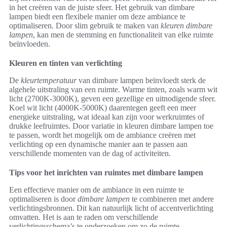
in het creëren van de juiste sfeer. Het gebruik van dimbare
lampen biedt een flexibele manier om deze ambiance te
optimaliseren. Door slim gebruik te maken van
kleuren dimbare
lampen
, kan men de stemming en functionaliteit van elke ruimte
beïnvloeden.
Kleuren en tinten van verlichting
De
kleurtemperatuur
van dimbare lampen beïnvloedt sterk de
algehele uitstraling van een ruimte. Warme tinten, zoals warm wit
licht (2700K-3000K), geven een gezellige en uitnodigende sfeer.
Koel wit licht (4000K-5000K) daarentegen geeft een meer
energieke uitstraling, wat ideaal kan zijn voor werkruimtes of
drukke leefruimtes. Door variatie in kleuren dimbare lampen toe
te passen, wordt het mogelijk om de ambiance creëren met
verlichting op een dynamische manier aan te passen aan
verschillende momenten van de dag of activiteiten.
Tips voor het inrichten van ruimtes met dimbare lampen
Een effectieve manier om de ambiance in een ruimte te
optimaliseren is door
dimbare lampen
te combineren met andere
verlichtingsbronnen. Dit kan natuurlijk licht of accentverlichting
omvatten. Het is aan te raden om verschillende
verlichtingsschema’s te onderzoeken om zo de ruimte