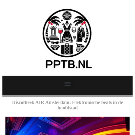
Discotheek AIR Amsterdam: Elektronische beats in de
hoofdstad