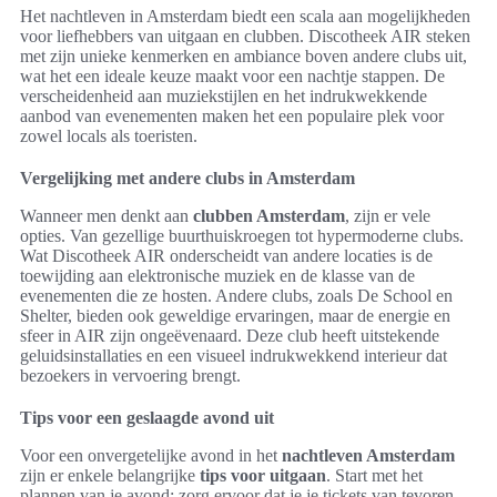
Het nachtleven in Amsterdam biedt een scala aan mogelijkheden
voor liefhebbers van uitgaan en clubben. Discotheek AIR steken
met zijn unieke kenmerken en ambiance boven andere clubs uit,
wat het een ideale keuze maakt voor een nachtje stappen. De
verscheidenheid aan muziekstijlen en het indrukwekkende
aanbod van evenementen maken het een populaire plek voor
zowel locals als toeristen.
Vergelijking met andere clubs in Amsterdam
Wanneer men denkt aan
clubben Amsterdam
, zijn er vele
opties. Van gezellige buurthuiskroegen tot hypermoderne clubs.
Wat Discotheek AIR onderscheidt van andere locaties is de
toewijding aan elektronische muziek en de klasse van de
evenementen die ze hosten. Andere clubs, zoals De School en
Shelter, bieden ook geweldige ervaringen, maar de energie en
sfeer in AIR zijn ongeëvenaard. Deze club heeft uitstekende
geluidsinstallaties en een visueel indrukwekkend interieur dat
bezoekers in vervoering brengt.
Tips voor een geslaagde avond uit
Voor een onvergetelijke avond in het
nachtleven Amsterdam
zijn er enkele belangrijke
tips voor uitgaan
. Start met het
plannen van je avond; zorg ervoor dat je je tickets van tevoren