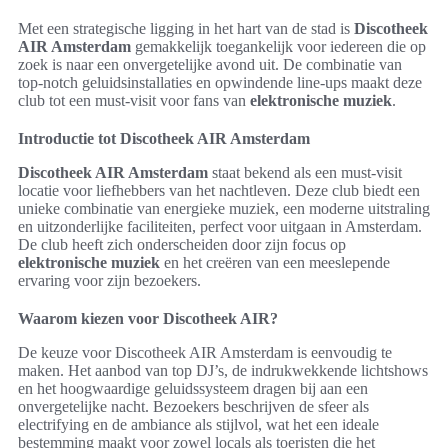
Met een strategische ligging in het hart van de stad is
Discotheek
AIR Amsterdam
gemakkelijk toegankelijk voor iedereen die op
zoek is naar een onvergetelijke avond uit. De combinatie van
top-notch geluidsinstallaties en opwindende line-ups maakt deze
club tot een must-visit voor fans van
elektronische muziek
.
Introductie tot Discotheek AIR Amsterdam
Discotheek AIR Amsterdam
staat bekend als een must-visit
locatie voor liefhebbers van het nachtleven. Deze club biedt een
unieke combinatie van energieke muziek, een moderne uitstraling
en uitzonderlijke faciliteiten, perfect voor uitgaan in Amsterdam.
De club heeft zich onderscheiden door zijn focus op
elektronische muziek
en het creëren van een meeslepende
ervaring voor zijn bezoekers.
Waarom kiezen voor Discotheek AIR?
De keuze voor Discotheek AIR Amsterdam is eenvoudig te
maken. Het aanbod van top DJ’s, de indrukwekkende lichtshows
en het hoogwaardige geluidssysteem dragen bij aan een
onvergetelijke nacht. Bezoekers beschrijven de sfeer als
electrifying en de ambiance als stijlvol, wat het een ideale
bestemming maakt voor zowel locals als toeristen die het