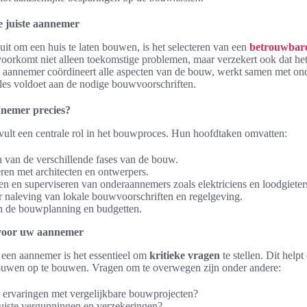
e juiste aannemer
it om een huis te laten bouwen, is het selecteren van een
betrouwbar
 voorkomt niet alleen toekomstige problemen, maar verzekert ook dat het
n aannemer coördineert alle aspecten van de bouw, werkt samen met o
lles voldoet aan de nodige bouwvoorschriften.
nnemer precies?
ult een centrale rol in het bouwproces. Hun hoofdtaken omvatten:
 van de verschillende fases van de bouw.
n met architecten en ontwerpers.
en en superviseren van onderaannemers zoals elektriciens en loodgieter
 naleving van lokale bouwvoorschriften en regelgeving.
 de bouwplanning en budgetten.
 voor uw aannemer
 een aannemer is het essentieel om
kritieke vragen
te stellen. Dit help
ouwen op te bouwen. Vragen om te overwegen zijn onder andere:
 ervaringen met vergelijkbare bouwprojecten?
juiste vergunningen en verzekeringen?