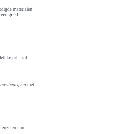
odigde materialen
m een goed
lijke prijs zal
bouwbedrijven
met
 keuze en kan