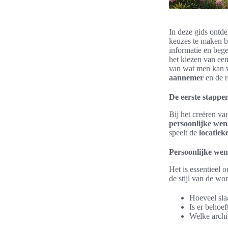
In deze gids ontd
keuzes te maken b
informatie en bege
het kiezen van ee
van wat men kan v
aannemer
en de r
De eerste stapp
Bij het creëren v
persoonlijke wen
speelt de
locatiek
Persoonlijke wen
Het is essentieel 
de stijl van de wo
Hoeveel sla
Is er behoef
Welke archit