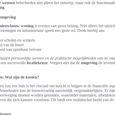
ke wensen
beïnvloeden niet alleen het ontwerp, maar ook de functionalit
ing
.
 omgeving
nieuwbouw woning
is evenzo van groot belang. Niet alleen het uitzic
zieningen en infrastructuur speelt een grote rol. Denk hierbij aan:
tot scholen en winkels
id van de buurt
eid van openbaar vervoer
tussen persoonlijke wensen en de praktische mogelijkheden van de om
 een succesvolle
locatiekeuze
. Vergeet niet dat de
omgeving
de levensk
n: Wat zijn de kosten?
en van een huis is het cruciaal om inzicht te krijgen in de financiële as
 bouwkosten
kan de bouwervaring aanzienlijk vergemakkelijken. Er zijn
overweging moeten worden genomen, waaronder materialen, arbeidskos
en die zich kunnen voordoen. Dit biedt een realistischer beeld van de 
ekenen