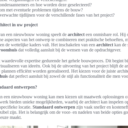
 onderaannemers en hoe worden deze geselecteerd?
om met eventuele problemen tijdens de bouw?
verwachte tijdlijnen voor de verschillende fases van het project?
hitect in uw project
n van een nieuwbouw woning speelt de
architect
een onmisbare rol. Hij o
che aspecten van het ontwerp te combineren met praktische behoeften, m
nen de wettelijke kaders valt. Het inschakelen van een
architect
kan de s
roomhuis
dat volledig aansluit bij de wensen van de opdrachtgever.
t waardevolle expertise gedurende het gehele bouwproces. Dit begint bi
isualiseren van ideeën. Ook bij de uitvoering van het project blijft de a
plannen efficiënt worden gerealiseerd. Het kiezen voor de juiste archit
huis
dat perfect aansluit bij zowel de stijl als functionaliteit die men vo
ndaard ontwerpen?
van een nieuwbouw woning kan men kiezen uit maatwerk oplossingen 
werk bieden unieke mogelijkheden, waarbij de architect kan inspelen o
pecifieke locatie.
Standaard ontwerpen
zijn vaak sneller en kostenef
ibel zijn. Het is belangrijk om de voor- en nadelen van beide opties g
keuze maakt.