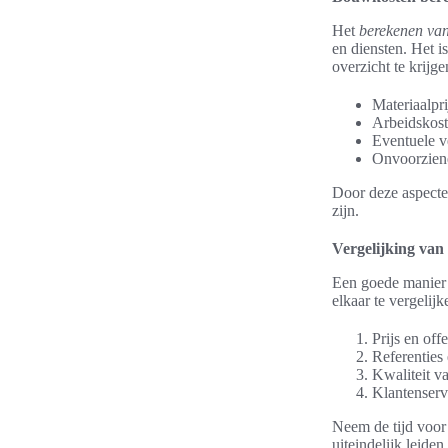
Het
berekenen va
en diensten. Het i
overzicht te krijg
Materiaalpr
Arbeidskos
Eventuele 
Onvoorzien
Door deze aspecten
zijn.
Vergelijking va
Een goede manier
elkaar te vergelij
Prijs en offe
Referenties 
Kwaliteit v
Klantenserv
Neem de tijd voor
uiteindelijk leide