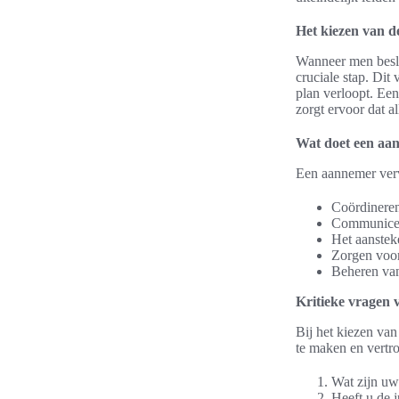
Het kiezen van d
Wanneer men beslu
cruciale stap. Dit
plan verloopt. Ee
zorgt ervoor dat a
Wat doet een aa
Een aannemer verv
Coördineren
Communicere
Het aanstek
Zorgen voor
Beheren van
Kritieke vragen
Bij het kiezen van
te maken en vertr
Wat zijn uw
Heeft u de 