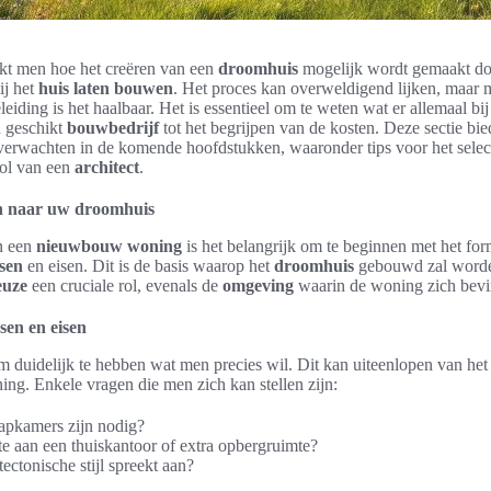
ekt men hoe het creëren van een
droomhuis
mogelijk wordt gemaakt doo
ij het
huis laten bouwen
. Het proces kan overweldigend lijken, maar m
leiding is het haalbaar. Het is essentieel om te weten wat er allemaal bi
n geschikt
bouwbedrijf
tot het begrijpen van de kosten. Deze sectie bie
erwachten in de komende hoofdstukken, waaronder tips voor het select
ol van een
architect
.
en naar uw droomhuis
an een
nieuwbouw woning
is het belangrijk om te beginnen met het fo
sen
en eisen. Dit is de basis waarop het
droomhuis
gebouwd zal worden
euze
een cruciale rol, evenals de
omgeving
waarin de woning zich bevi
sen en eisen
om duidelijk te hebben wat men precies wil. Dit kan uiteenlopen van het
ning. Enkele vragen die men zich kan stellen zijn:
apkamers zijn nodig?
te aan een thuiskantoor of extra opbergruimte?
ectonische stijl spreekt aan?