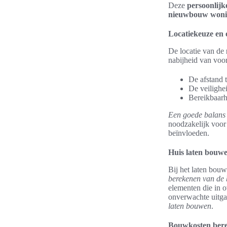
Deze
persoonlij
nieuwbouw won
Locatiekeuze en
De locatie van de
nabijheid van voor
De afstand 
De veilighe
Bereikbaarh
Een goede balans 
noodzakelijk voor
beïnvloeden.
Huis laten bouwe
Bij het laten bouw
berekenen van de
elementen die in 
onverwachte uitgav
laten bouwen
.
Bouwkosten ber