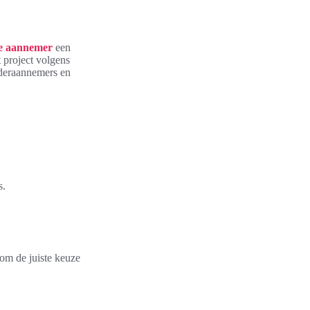
e
aannemer
een
 project volgens
nderaannemers en
s.
t om de juiste keuze