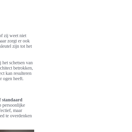
f zij weet niet
aar zorgt er ook
leutel zijn tot het
j het schetsen van
rchitect betrokken,
ect kan resulteren
or ogen heeft.
of
standaard
p persoonlijke
fectief, maar
oed te overdenken