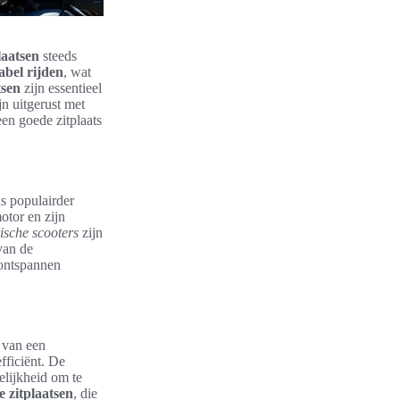
laatsen
steeds
abel rijden
, wat
tsen
zijn essentieel
jn uitgerust met
en goede zitplaats
ds populairder
otor en zijn
ische scooters
zijn
van de
 ontspannen
s van een
fficiënt. De
elijkheid om te
 zitplaatsen
, die