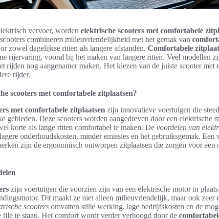
elektrisch vervoer, worden
elektrische scooters met comfortabele zitp
 scooters combineren milieuvriendelijkheid met het gemak van
comfort
or zowel dagelijkse ritten als langere afstanden.
Comfortabele zitplaa
 rijervaring, vooral bij het maken van langere ritten. Veel modellen zi
het rijden nog aangenamer maken. Het kiezen van de juiste scooter met e
ere rijder.
che scooters met comfortabele zitplaatsen?
ers met comfortabele zitplaatsen
zijn innovatieve voertuigen die stee
jke gebieden. Deze scooters worden aangedreven door een elektrische m
l korte als lange ritten comfortabel te maken. De
voordelen van elektr
r lagere onderhoudskosten, minder emissies en het gebruiksgemak. Een 
merken zijn de ergonomisch ontworpen zitplaatsen die zorgen voor een
delen
ers
zijn voertuigen die voorzien zijn van een elektrische motor in plaat
andingsmotor. Dit maakt ze niet alleen milieuvriendelijk, maar ook zeer e
trische scooters
omvatten stille werking, lage bedrijfskosten en de mog
e file te staan. Het comfort wordt verder verhoogd door de
comfortabele