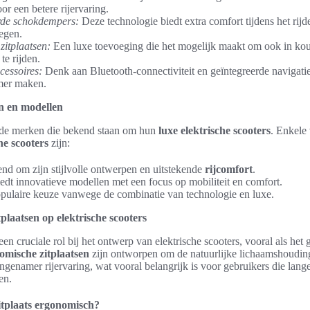
or een betere rijervaring.
de schokdempers:
Deze technologie biedt extra comfort tijdens het rijde
egen.
itplaatsen:
Een luxe toevoeging die het mogelijk maakt om ook in k
te rijden.
essoires:
Denk aan Bluetooth-connectiviteit en geïntegreerde navigati
mer maken.
n en modellen
ende merken die bekend staan om hun
luxe elektrische scooters
. Enkele
he scooters
zijn:
d om zijn stijlvolle ontwerpen en uitstekende
rijcomfort
.
edt innovatieve modellen met een focus op mobiliteit en comfort.
ulaire keuze vanwege de combinatie van technologie en luxe.
plaatsen op elektrische scooters
en cruciale rol bij het ontwerp van elektrische scooters, vooral als het 
mische zitplaatsen
zijn ontworpen om de natuurlijke lichaamshouding
aangenamer rijervaring, wat vooral belangrijk is voor gebruikers die lang
en.
tplaats ergonomisch?