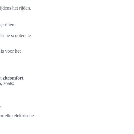
jdens het rijden.
e ritten.
sche scooters te
 is voor het
et
zitcomfort
, zoals:
.
r elke elektrische