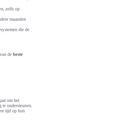
n, zelfs op
oudere maanden
esystemen die de
 van de
beste
gaat om het
 te ondersteunen.
ere tijd op hun