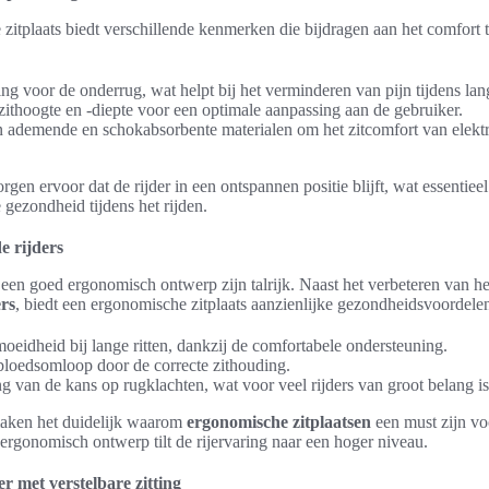
itplaats biedt verschillende kenmerken die bijdragen aan het comfort ti
g voor de onderrug, wat helpt bij het verminderen van pijn tijdens lang
zithoogte en -diepte voor een optimale aanpassing aan de gebruiker.
 ademende en schokabsorbente materialen om het zitcomfort van elektri
gen ervoor dat de rijder in een ontspannen positie blijft, wat essentieel
gezondheid tijdens het rijden.
e rijders
een goed ergonomisch ontwerp zijn talrijk. Naast het verbeteren van h
ers
, biedt een ergonomische zitplaats aanzienlijke gezondheidsvoordelen
oeidheid bij lange ritten, dankzij de comfortabele ondersteuning.
bloedsomloop door de correcte zithouding.
g van de kans op rugklachten, wat voor veel rijders van groot belang is
aken het duidelijk waarom
ergonomische zitplaatsen
een must zijn voo
ergonomisch ontwerp tilt de rijervaring naar een hoger niveau.
er met verstelbare zitting