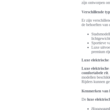
zijn ontworpen om 
Verschillende typ
Er zijn verschille
de behoeften van d
Stadsmodell
lichtgewicht
Sportieve va
Luxe uitvoe
premium rij
Luxe elektrische 
Luxe elektrische 
comfortabele rit
.
modellen beschikk
Rijders kunnen gen
Kenmerken van l
De
luxe elektrisc
Hoogwaardi