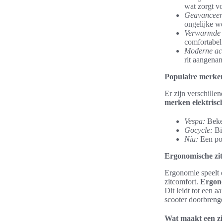
wat zorgt vo
Geavanceer
ongelijke w
Verwarmde z
comfortabel 
Moderne acc
rit aangena
Populaire merke
Er zijn verschill
merken elektrisc
Vespa:
Beken
Gocycle:
Bi
Niu:
Een pop
Ergonomische zit
Ergonomie speelt e
zitcomfort.
Ergono
Dit leidt tot een 
scooter doorbreng
Wat maakt een zi