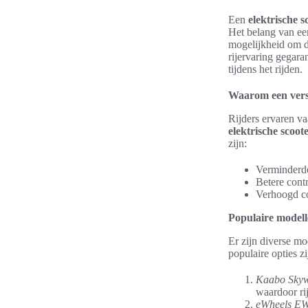
Een
elektrische s
Het belang van een
mogelijkheid om de
rijervaring gegar
tijdens het rijden.
Waarom een verste
Rijders ervaren va
elektrische scoot
zijn:
Verminderde
Betere contr
Verhoogd com
Populaire model
Er zijn diverse mo
populaire opties zi
Kaabo Skyw
waardoor ri
eWheels EW