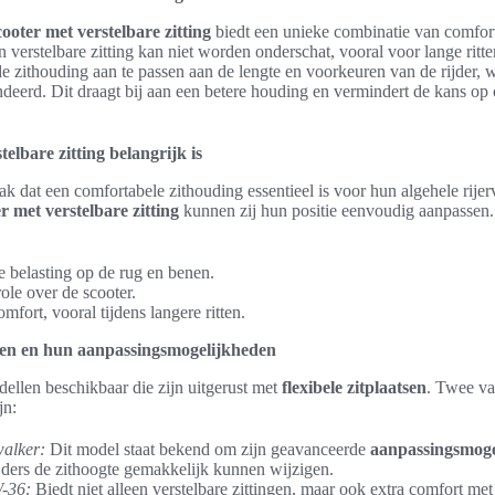
cooter met verstelbare zitting
biedt een unieke combinatie van comfor
 verstelbare zitting kan niet worden onderschat, vooral voor lange ritt
 zithouding aan te passen aan de lengte en voorkeuren van de rijder, 
andeerd. Dit draagt bij aan een betere houding en vermindert de kans 
lbare zitting belangrijk is
ak dat een comfortabele zithouding essentieel is voor hun algehele rije
er met verstelbare zitting
kunnen zij hun positie eenvoudig aanpassen
 belasting op de rug en benen.
ole over de scooter.
fort, vooral tijdens langere ritten.
len en hun aanpassingsmogelijkheden
dellen beschikbaar die zijn uitgerust met
flexibele zitplaatsen
. Twee va
jn:
alker:
Dit model staat bekend om zijn geavanceerde
aanpassingsmoge
jders de zithoogte gemakkelijk kunnen wijzigen.
-36:
Biedt niet alleen verstelbare zittingen, maar ook extra comfort met