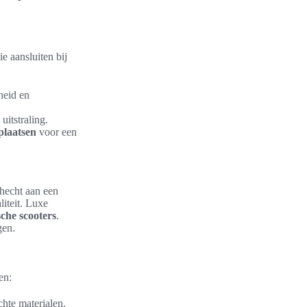
e aansluiten bij
heid en
uitstraling.
plaatsen
voor een
hecht aan een
liteit. Luxe
sche scooters
.
gen.
en:
hte materialen,