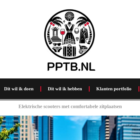
Dit wil ik doen
Dit wil ik hebben
Klanten portfolio
Elektrische scooters met comfortabele zitplaatsen