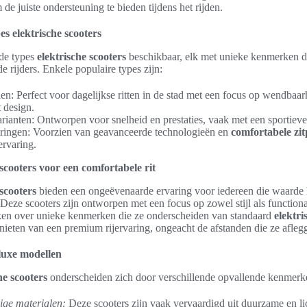
de juiste ondersteuning te bieden tijdens het rijden.
es elektrische scooters
nde types
elektrische scooters
beschikbaar, elk met unieke kenmerken di
e rijders. Enkele populaire types zijn:
en: Perfect voor dagelijkse ritten in de stad met een focus op wendbaar
 design.
rianten: Ontworpen voor snelheid en prestaties, vaak met een sportieve 
ringen: Voorzien van geavanceerde technologieën en
comfortabele zit
ervaring.
scooters voor een comfortabele rit
scooters
bieden een ongeëvenaarde ervaring voor iedereen die waarde 
 Deze scooters zijn ontworpen met een focus op zowel stijl als functiona
en over unieke kenmerken die ze onderscheiden van standaard
elektri
ieten van een premium rijervaring, ongeacht de afstanden die ze afleg
uxe modellen
he scooters
onderscheiden zich door verschillende opvallende kenmerk
ge materialen:
Deze scooters zijn vaak vervaardigd uit duurzame en lic