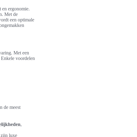
t en ergonomie.
en. Met de
wordt een optimale
op ongemakken
rvaring. Met een
. Enkele voordelen
n de meest
lijkheden
,
 zijn luxe