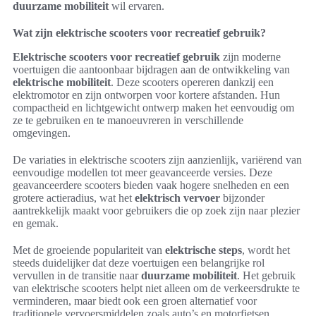
duurzame mobiliteit
wil ervaren.
Wat zijn elektrische scooters voor recreatief gebruik?
Elektrische scooters voor recreatief gebruik
zijn moderne
voertuigen die aantoonbaar bijdragen aan de ontwikkeling van
elektrische mobiliteit
. Deze scooters opereren dankzij een
elektromotor en zijn ontworpen voor kortere afstanden. Hun
compactheid en lichtgewicht ontwerp maken het eenvoudig om
ze te gebruiken en te manoeuvreren in verschillende
omgevingen.
De variaties in elektrische scooters zijn aanzienlijk, variërend van
eenvoudige modellen tot meer geavanceerde versies. Deze
geavanceerdere scooters bieden vaak hogere snelheden en een
grotere actieradius, wat het
elektrisch vervoer
bijzonder
aantrekkelijk maakt voor gebruikers die op zoek zijn naar plezier
en gemak.
Met de groeiende populariteit van
elektrische steps
, wordt het
steeds duidelijker dat deze voertuigen een belangrijke rol
vervullen in de transitie naar
duurzame mobiliteit
. Het gebruik
van elektrische scooters helpt niet alleen om de verkeersdrukte te
verminderen, maar biedt ook een groen alternatief voor
traditionele vervoersmiddelen zoals auto’s en motorfietsen.