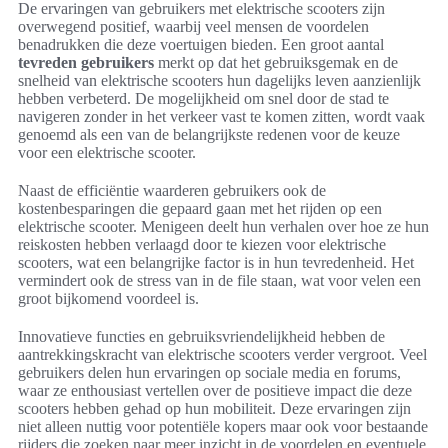
De ervaringen van gebruikers met elektrische scooters zijn
overwegend positief, waarbij veel mensen de voordelen
benadrukken die deze voertuigen bieden. Een groot aantal
tevreden gebruikers
merkt op dat het gebruiksgemak en de
snelheid van elektrische scooters hun dagelijks leven aanzienlijk
hebben verbeterd. De mogelijkheid om snel door de stad te
navigeren zonder in het verkeer vast te komen zitten, wordt vaak
genoemd als een van de belangrijkste redenen voor de keuze
voor een elektrische scooter.
Naast de efficiëntie waarderen gebruikers ook de
kostenbesparingen die gepaard gaan met het rijden op een
elektrische scooter. Menigeen deelt hun verhalen over hoe ze hun
reiskosten hebben verlaagd door te kiezen voor elektrische
scooters, wat een belangrijke factor is in hun tevredenheid. Het
vermindert ook de stress van in de file staan, wat voor velen een
groot bijkomend voordeel is.
Innovatieve functies en gebruiksvriendelijkheid hebben de
aantrekkingskracht van elektrische scooters verder vergroot. Veel
gebruikers delen hun ervaringen op sociale media en forums,
waar ze enthousiast vertellen over de positieve impact die deze
scooters hebben gehad op hun mobiliteit. Deze ervaringen zijn
niet alleen nuttig voor potentiële kopers maar ook voor bestaande
rijders die zoeken naar meer inzicht in de voordelen en eventuele