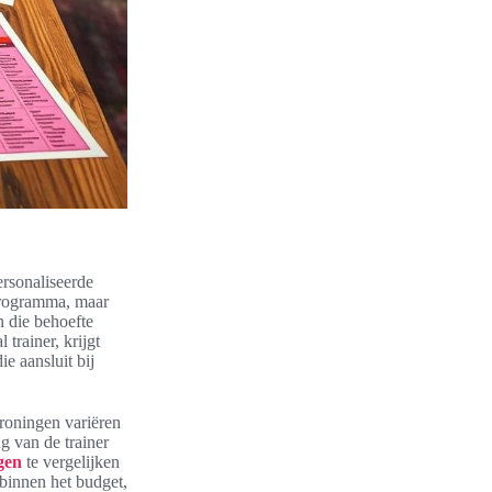
ersonaliseerde
ssprogramma, maar
n die behoefte
trainer, krijgt
e aansluit bij
roningen variëren
g van de trainer
gen
te vergelijken
binnen het budget,