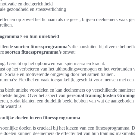
otivatie en doelgerichtheid
ale gezondheid en stressverlichting
 effecten op zowel het lichaam als de geest, blijven deelnemers vaak g
ereiken.
programma’s en hun uniekheid
hillende
soorten fitnessprogramma’s
die aansluiten bij diverse behoef
ire
soorten fitnessprogramma’s
omvat:
ing: Gericht op het opbouwen van spiermassa en kracht.
ust op het verbeteren van het uithoudingsvermogen en het verbranden v
n: Sociale en motiverende omgeving door het samen trainen.
ramma’s: Flexibel en vaak toegankelijk, geschikt voor mensen met een
a biedt unieke voordelen en kan deelnemers op verschillende manieren
doelstellingen. Over het aspect van
personal training kosten Groning
meren, zodat klanten een duidelijk beeld hebben van wat de aangeboden 
ht waard is.
onlijke doelen in een fitnessprogramma
rsoonlijke doelen is cruciaal bij het kiezen van een fitnessprogramma. 
re doelen kunnen deelnemers de effectiviteit van hun training maximalis