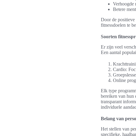
Verhoogde m
Betere ment
Door de positieve
fitnessdoelen te b
Soorten fitness
Er zijn veel versc
Een aantal popula
Krachttrain
Cardio: Foc
Groepslesse
Online prog
Elk type programm
bereiken van hun 
transparant infor
individuele aandac
Belang van perso
Het stellen van pe
specifieke, haalba