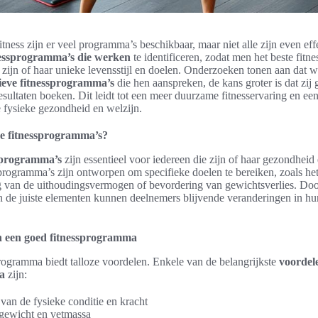
tness zijn er veel programma’s beschikbaar, maar niet alle zijn even effe
nessprogramma’s die werken
te identificeren, zodat men het beste fit
j zijn of haar unieke levensstijl en doelen. Onderzoeken tonen aan dat
tieve fitnessprogramma’s
die hen aanspreken, de kans groter is dat zij
resultaten boeken. Dit leidt tot een meer duurzame fitnesservaring en ee
e fysieke gezondheid en welzijn.
eve fitnessprogramma’s?
ssprogramma’s
zijn essentieel voor iedereen die zijn of haar gezondheid
programma’s zijn ontworpen om specifieke doelen te bereiken, zoals he
ng van de uithoudingsvermogen of bevordering van gewichtsverlies. Doo
 de juiste elementen kunnen deelnemers blijvende veranderingen in hun
n een goed fitnessprogramma
rogramma biedt talloze voordelen. Enkele van de belangrijkste
voordel
a
zijn:
van de fysieke conditie en kracht
 gewicht en vetmassa