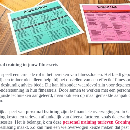
al training in jouw fitnessreis
g
speelt een cruciale rol in het bereiken van fitnessdoelen. Het biedt gep
j een trainer niet alleen helpt bij het opstellen van een effectief fitne
 deskundig advies biedt. Dit kan bijzonder waardevol zijn voor degene
ndersteuning in hun fitnessreis. Door samen te werken met een personal 
 juiste technieken aangeleerd, maar ook een op maat gemaakte aanpak di
n.
ijk aspect van
personal training
zijn de financiële overwegingen. In G
ing
kosten en tarieven afhankelijk van diverse factoren, zoals de ervarin
sessies. Het is belangrijk om deze
personal training tarieven Gronin
eslissing maakt. Zo kan men een weloverwogen keuze maken dat past 