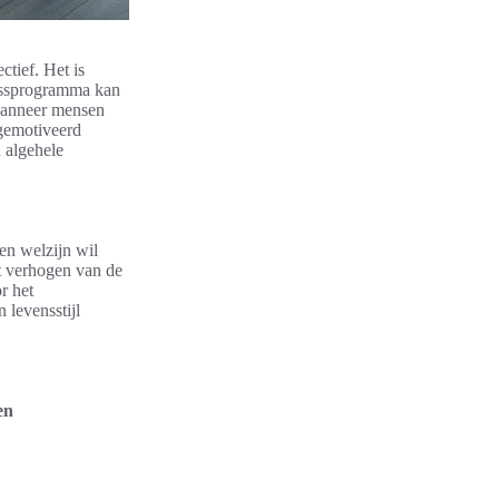
ctief. Het is
nessprogramma kan
 wanneer mensen
 gemotiveerd
n algehele
 en welzijn wil
t verhogen van de
r het
 levensstijl
en