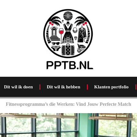
Dit wil ik doen
Dit wil ik hebben
Klanten portfolio
Fitnessprogramma’s die Werken: Vind Jouw Perfecte Match