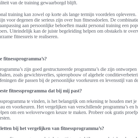
liteit van de training gewaarborgd blijft.
onal training kan zowel op korte als lange termijn voordelen opleveren.
ijn voor degenen die serieus zijn over hun fitnessdoelen. De combinatie
aanpassing aan persoonlijke behoeften maakt personal training een pop
bbers. Uiteindelijk kan de juiste begeleiding helpen om obstakels te ov
rzame fitnessreis te realiseren.
eve fitnessprogramma’s?
sprogramma’s zijn goed gestructureerde programma’s die zijn ontworpen
ehalen, zoals gewichtsverlies, spieropbouw of algehele conditieverbeter
eningen die passen bij de persoonlijke voorkeuren en levensstijl van de
este fitnessprogramma dat bij mij past?
ssprogramma te vinden, is het belangrijk om rekening te houden met je
eau en voorkeuren. Het vergelijken van verschillende programma’s en h
helpen om een weloverwogen keuze te maken. Probeer ook gratis proefp
esten.
letten bij het vergelijken van fitnessprogramma’s?