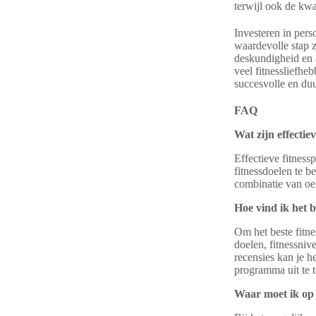
terwijl ook de kwa
Investeren in pers
waardevolle stap z
deskundigheid en 
veel fitnessliefhe
succesvolle en duu
FAQ
Wat zijn effecti
Effectieve fitnes
fitnessdoelen te b
combinatie van oef
Hoe vind ik het b
Om het beste fitne
doelen, fitnessniv
recensies kan je 
programma uit te t
Waar moet ik op 