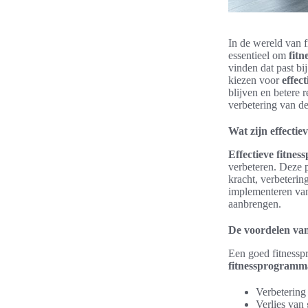
In de wereld van fi
essentieel om
fit
vinden dat past bi
kiezen voor
effec
blijven en betere 
verbetering van d
Wat zijn effecti
Effectieve fitne
verbeteren. Deze 
kracht, verbeteri
implementeren van
aanbrengen.
De voordelen va
Een goed fitnessp
fitnessprogramm
Verbetering 
Verlies van