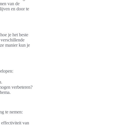
mmen van de
ijven en door te
hoe je het beste
 verschillende
eze manier kun je
orlopen:
n.
mogen verbeteren?
chema.
ing te nemen:
ffectiviteit van