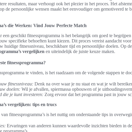
etere resultaten, maar verhoogt ook het plezier in het proces. Het afste
p de persoonlijke wensen maakt het eenvoudiger om gemotiveerd te bl
a’s die Werken: Vind Jouw Perfecte Match
r een geschikt fitnessprogramma is het belangrijk om goed te begrijpen 
uw specifieke behoeften kunt kiezen. Dit proces vereist aandacht voor
uw huidige fitnessniveau, beschikbare tijd en persoonlijke doelen. Op d
rogramma’s vergelijken
en uiteindelijk de juiste keuze maken.
beste fitnessprogramma?
essprogramma te vinden, is het raadzaam om de volgende stappen te do
ouw fitnessniveau:
Denk na over waar je nu staat en wat je wilt bereike
ouw doelen:
Wil je afvallen, spiermassa opbouwen of je uithoudingsver
jd die je kunt investeren:
Zorg ervoor dat het programma past in jouw s
’s vergelijken: tips en trucs
n van fitnessprogramma’s is het nuttig om onderstaande tips in overweg
es:
Ervaringen van anderen kunnen waardevolle inzichten bieden in de e
de programma’s.