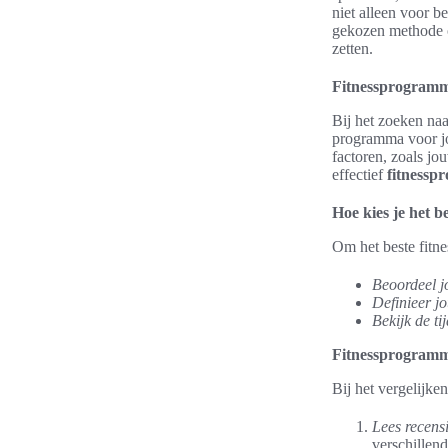
niet alleen voor b
gekozen methode o
zetten.
Fitnessprogramm
Bij het zoeken naa
programma voor jo
factoren, zoals jo
effectief
fitnessp
Hoe kies je het 
Om het beste fitn
Beoordeel j
Definieer j
Bekijk de ti
Fitnessprogramma
Bij het vergelijke
Lees recensi
verschillen