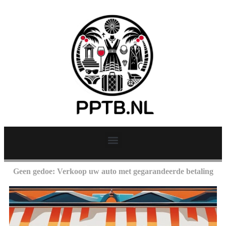
Geen gedoe: Verkoop uw auto met gegarandeerde betaling