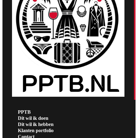
PPTB
Dit wil ik doen
Dit wil ik hebben
Klanten portfolio
Contact