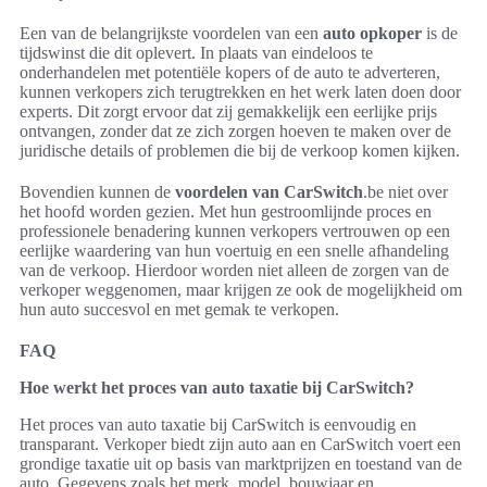
Een van de belangrijkste voordelen van een
auto opkoper
is de
tijdswinst die dit oplevert. In plaats van eindeloos te
onderhandelen met potentiële kopers of de auto te adverteren,
kunnen verkopers zich terugtrekken en het werk laten doen door
experts. Dit zorgt ervoor dat zij gemakkelijk een eerlijke prijs
ontvangen, zonder dat ze zich zorgen hoeven te maken over de
juridische details of problemen die bij de verkoop komen kijken.
Bovendien kunnen de
voordelen van CarSwitch
.be niet over
het hoofd worden gezien. Met hun gestroomlijnde proces en
professionele benadering kunnen verkopers vertrouwen op een
eerlijke waardering van hun voertuig en een snelle afhandeling
van de verkoop. Hierdoor worden niet alleen de zorgen van de
verkoper weggenomen, maar krijgen ze ook de mogelijkheid om
hun auto succesvol en met gemak te verkopen.
FAQ
Hoe werkt het proces van auto taxatie bij CarSwitch?
Het proces van auto taxatie bij CarSwitch is eenvoudig en
transparant. Verkoper biedt zijn auto aan en CarSwitch voert een
grondige taxatie uit op basis van marktprijzen en toestand van de
auto. Gegevens zoals het merk, model, bouwjaar en