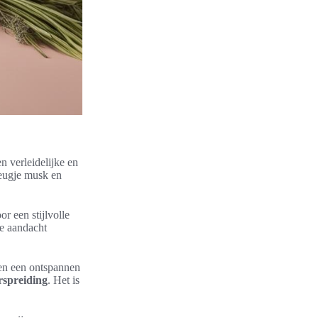
n verleidelijke en
leugje musk en
r een stijlvolle
de aandacht
 en een ontspannen
rspreiding
. Het is