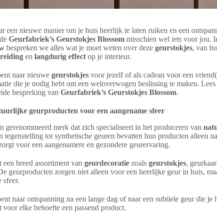
r een nieuwe manier om je huis heerlijk te laten ruiken en een ontspann
 de
Geurfabriek’s Geurstokjes Blossom
misschien wel iets voor jou. I
ew
bespreken we alles wat je moet weten over deze
geurstokjes
, van h
reiding
en
langdurig effect
op je interieur.
bent naar nieuwe
geurstokjes
voor jezelf of als cadeau voor een vriend
rmatie die je nodig hebt om een weloverwogen beslissing te maken. Lees
eide bespreking van
Geurfabriek’s Geurstokjes Blossom
.
uurlijke geurproducten voor een aangename sfeer
en gerenommeerd merk dat zich specialiseert in het produceren van
natu
In tegenstelling tot synthetische geuren bevatten hun producten alleen na
 zorgt voor een aangenamere en gezondere geurervaring.
t een breed assortiment van
geurdecoratie
zoals
geurstokjes
, geurkaa
De geurproducten zorgen niet alleen voor een heerlijke geur in huis, ma
 sfeer.
ent naar ontspanning na een lange dag of naar een subtiele geur die je hu
t voor elke behoefte een passend product.