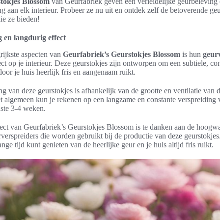
tokjes Blossom
van Geurfabriek geven een verleidelijke geurbeleving 
ing aan elk interieur. Probeer ze nu uit en ontdek zelf de betoverende ge
ie ze bieden!
 en langdurig effect
rijkste aspecten van
Geurfabriek’s Geurstokjes Blossom
is hun
geur
ect op je interieur. Deze geurstokjes zijn ontworpen om een subtiele, co
oor je huis heerlijk fris en aangenaam ruikt.
g van deze geurstokjes is afhankelijk van de grootte en ventilatie van 
het algemeen kun je rekenen op een langzame en constante verspreiding 
ste 3-4 weken.
fect van Geurfabriek’s Geurstokjes Blossom is te danken aan de hoogwa
rverspreiders die worden gebruikt bij de productie van deze geurstokjes
nge tijd kunt genieten van de heerlijke geur en je huis altijd fris ruikt.