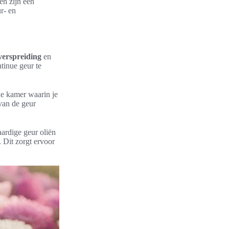
en zijn een
ur- en
verspreiding
en
ntinue geur te
de kamer waarin je
van de geur
ardige geur oliën
. Dit zorgt ervoor