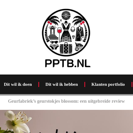
Dit wil ik doen
Dit wil ik hebben
Klanten portfolio
Geurfabriek’s geurstokjes blossom: een uitgebreide review