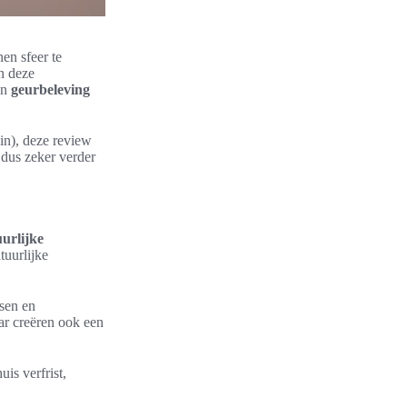
en sfeer te
n deze
un
geurbeleving
(in), deze review
 dus zeker verder
urlijke
tuurlijke
rsen en
ar creëren ook een
is verfrist,