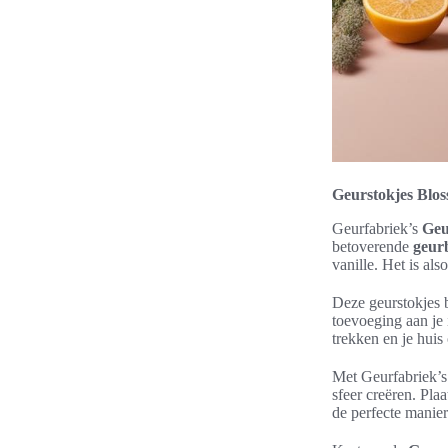
Geurstokjes Blos
Geurfabriek’s
Geu
betoverende
geur
vanille. Het is als
Deze geurstokjes 
toevoeging aan je 
trekken en je huis
Met Geurfabriek’
sfeer creëren. Pla
de perfecte manie