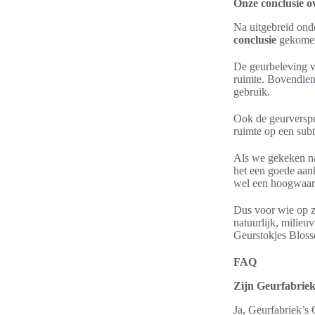
Onze conclusie o
Na uitgebreid onde
conclusie
gekome
De geurbeleving va
ruimte. Bovendien 
gebruik.
Ook de geurversp
ruimte op een subt
Als we gekeken na
het een goede aank
wel een hoogwaard
Dus voor wie op z
natuurlijk, milieu
Geurstokjes Bloss
FAQ
Zijn Geurfabriek’
Ja, Geurfabriek’s 