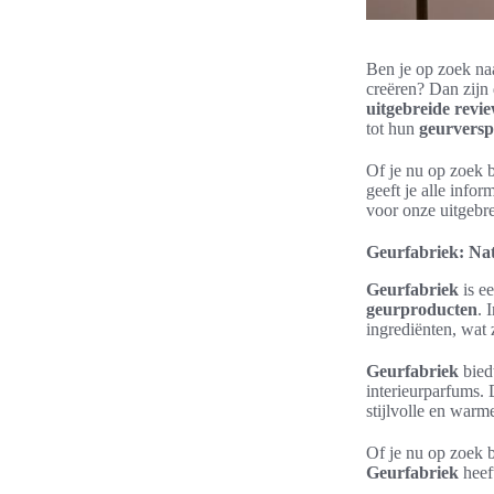
Ben je op zoek naa
creëren? Dan zijn
uitgebreide revi
tot hun
geurversp
Of je nu op zoek 
geeft je alle info
voor onze uitgebr
Geurfabriek: Nat
Geurfabriek
is e
geurproducten
. 
ingrediënten, wat
Geurfabriek
bied
interieurparfums. 
stijlvolle en warme
Of je nu op zoek b
Geurfabriek
heef