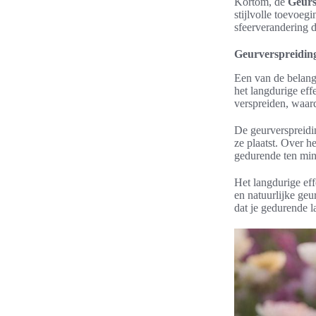
Kortom, de
Geurs
stijlvolle toevoeg
sfeerverandering d
Geurverspreiding
Een van de belang
het langdurige eff
verspreiden, waard
De geurverspreidin
ze plaatst. Over 
gedurende ten min
Het langdurige ef
en natuurlijke geu
dat je gedurende la