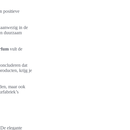
n positieve
 aanwezig in de
een duurzaam
arfum
vult de
concluderen dat
roducten, krijg je
eden, maar ook
urfabriek’s
. De elegante