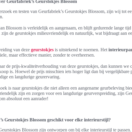
ver Geurfabriek’s Geurstokjes Blossom
rzoek en testen van Geurfabriek’s Geurstokjes Blossom, zijn wij tot ee
n.
n Blossom is verleidelijk en aangenaam, en blijft gedurende lange tijd
zijn de geurstokjes milieuvriendelijk en natuurlijk, wat bijdraagt aan 
reiding van deze
geurstokjes
is uitstekend te noemen. Het
interieurp
iele, maar effectieve manier, zonder te overheersen.
ar de prijs-kwaliteitverhouding van deze geurstokjes, dan kunnen we 
oop is. Hoewel de prijs misschien iets hoger ligt dan bij vergelijkbare p
ige en langdurige geurervaring.
oek is naar geurstokjes die niet alleen een aangename geurbeleving bi
vriendelijk zijn en zorgen voor een langdurige geurverspreiding, zijn Ge
om absoluut een aanrader!
s Geurstokjes Blossom geschikt voor elke interieurstijl?
Geurstokjes Blossom zijn ontworpen om bij elke interieurstijl te passen