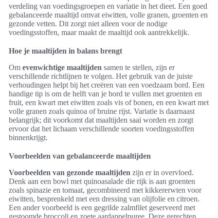
verdeling van voedingsgroepen en variatie in het dieet. Een goed
gebalanceerde maaltijd omvat eiwitten, volle granen, groenten en
gezonde vetten. Dit zorgt niet alleen voor de nodige
voedingsstoffen, maar maakt de maaltijd ook aantrekkelijk.
Hoe je maaltijden in balans brengt
Om
evenwichtige maaltijden
samen te stellen, zijn er
verschillende richtlijnen te volgen. Het gebruik van de juiste
verhoudingen helpt bij het creëren van een voedzaam bord. Een
handige tip is om de helft van je bord te vullen met groenten en
fruit, een kwart met eiwitten zoals vis of bonen, en een kwart met
volle granen zoals quinoa of bruine rijst. Variatie is daarnaast
belangrijk; dit voorkomt dat maaltijden saai worden en zorgt
ervoor dat het lichaam verschillende soorten voedingsstoffen
binnenkrijgt.
Voorbeelden van gebalanceerde maaltijden
Voorbeelden van gezonde maaltijden
zijn er in overvloed.
Denk aan een bowl met quinoasalade die rijk is aan groenten
zoals spinazie en tomaat, gecombineerd met kikkererwten voor
eiwitten, besprenkeld met een dressing van olijfolie en citroen.
Een ander voorbeeld is een gegrilde zalmfilet geserveerd met
gestoomde broccoli en zoete aardappelpuree. Deze gerechten