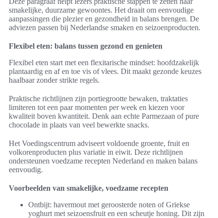
Deze paragraaf helpt lezers praktische stappen te zetten naar
smakelijke, duurzame gewoontes. Het draait om eenvoudige
aanpassingen die plezier en gezondheid in balans brengen. De
adviezen passen bij Nederlandse smaken en seizoenproducten.
Flexibel eten: balans tussen gezond en genieten
Flexibel eten start met een flexitarische mindset: hoofdzakelijk
plantaardig en af en toe vis of vlees. Dit maakt gezonde keuzes
haalbaar zonder strikte regels.
Praktische richtlijnen zijn portiegrootte bewaken, traktaties
limiteren tot een paar momenten per week en kiezen voor
kwaliteit boven kwantiteit. Denk aan echte Parmezaan of pure
chocolade in plaats van veel bewerkte snacks.
Het Voedingscentrum adviseert voldoende groente, fruit en
volkorenproducten plus variatie in eiwit. Deze richtlijnen
ondersteunen voedzame recepten Nederland en maken balans
eenvoudig.
Voorbeelden van smakelijke, voedzame recepten
Ontbijt: havermout met geroosterde noten of Griekse
yoghurt met seizoensfruit en een scheutje honing. Dit zijn