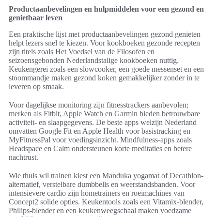
Productaanbevelingen en hulpmiddelen voor een gezond en
genietbaar leven
Een praktische lijst met productaanbevelingen gezond genieten
helpt lezers snel te kiezen. Voor kookboeken gezonde recepten
zijn titels zoals Het Voedsel van de Filosofen en
seizoensgebonden Nederlandstalige kookboeken nuttig.
Keukengerei zoals een slowcooker, een goede messenset en een
stoommandje maken gezond koken gemakkelijker zonder in te
leveren op smaak.
Voor dagelijkse monitoring zijn fitnesstrackers aanbevolen;
merken als Fitbit, Apple Watch en Garmin bieden betrouwbare
activiteit- en slaapgegevens. De beste apps welzijn Nederland
omvatten Google Fit en Apple Health voor basistracking en
MyFitnessPal voor voedingsinzicht. Mindfulness-apps zoals
Headspace en Calm ondersteunen korte meditaties en betere
nachtrust.
Wie thuis wil trainen kiest een Manduka yogamat of Decathlon-
alternatief, verstelbare dumbbells en weerstandsbanden. Voor
intensievere cardio zijn hometrainers en roeimachines van
Concept2 solide opties. Keukentools zoals een Vitamix-blender,
Philips-blender en een keukenweegschaal maken voedzame