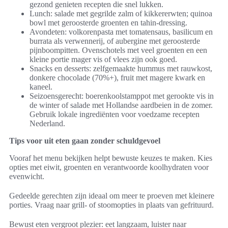
gezond genieten recepten die snel lukken.
Lunch: salade met gegrilde zalm of kikkererwten; quinoa
bowl met geroosterde groenten en tahin-dressing.
Avondeten: volkorenpasta met tomatensaus, basilicum en
burrata als verwennerij, of aubergine met geroosterde
pijnboompitten. Ovenschotels met veel groenten en een
kleine portie mager vis of vlees zijn ook goed.
Snacks en desserts: zelfgemaakte hummus met rauwkost,
donkere chocolade (70%+), fruit met magere kwark en
kaneel.
Seizoensgerecht: boerenkoolstamppot met gerookte vis in
de winter of salade met Hollandse aardbeien in de zomer.
Gebruik lokale ingrediënten voor voedzame recepten
Nederland.
Tips voor uit eten gaan zonder schuldgevoel
Vooraf het menu bekijken helpt bewuste keuzes te maken. Kies
opties met eiwit, groenten en verantwoorde koolhydraten voor
evenwicht.
Gedeelde gerechten zijn ideaal om meer te proeven met kleinere
porties. Vraag naar grill- of stoomopties in plaats van gefrituurd.
Bewust eten vergroot plezier: eet langzaam, luister naar