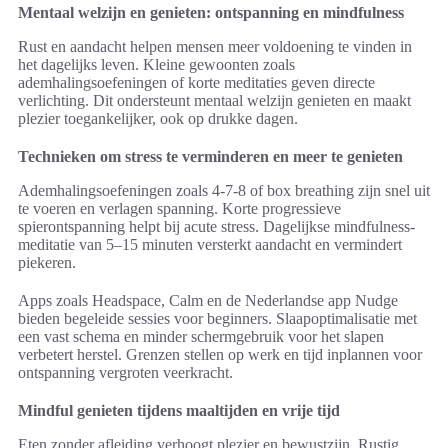
Mentaal welzijn en genieten: ontspanning en mindfulness
Rust en aandacht helpen mensen meer voldoening te vinden in
het dagelijks leven. Kleine gewoonten zoals
ademhalingsoefeningen of korte meditaties geven directe
verlichting. Dit ondersteunt mentaal welzijn genieten en maakt
plezier toegankelijker, ook op drukke dagen.
Technieken om stress te verminderen en meer te genieten
Ademhalingsoefeningen zoals 4-7-8 of box breathing zijn snel uit
te voeren en verlagen spanning. Korte progressieve
spierontspanning helpt bij acute stress. Dagelijkse mindfulness-
meditatie van 5–15 minuten versterkt aandacht en vermindert
piekeren.
Apps zoals Headspace, Calm en de Nederlandse app Nudge
bieden begeleide sessies voor beginners. Slaapoptimalisatie met
een vast schema en minder schermgebruik voor het slapen
verbetert herstel. Grenzen stellen op werk en tijd inplannen voor
ontspanning vergroten veerkracht.
Mindful genieten tijdens maaltijden en vrije tijd
Eten zonder afleiding verhoogt plezier en bewustzijn. Rustig