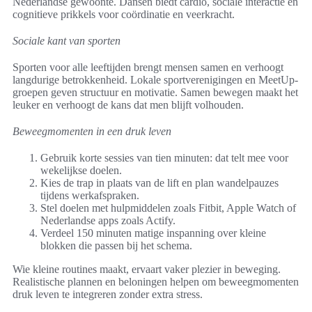
Nederlandse gewoonte. Dansen biedt cardio, sociale interactie en
cognitieve prikkels voor coördinatie en veerkracht.
Sociale kant van sporten
Sporten voor alle leeftijden brengt mensen samen en verhoogt
langdurige betrokkenheid. Lokale sportverenigingen en MeetUp-
groepen geven structuur en motivatie. Samen bewegen maakt het
leuker en verhoogt de kans dat men blijft volhouden.
Beweegmomenten in een druk leven
Gebruik korte sessies van tien minuten: dat telt mee voor
wekelijkse doelen.
Kies de trap in plaats van de lift en plan wandelpauzes
tijdens werkafspraken.
Stel doelen met hulpmiddelen zoals Fitbit, Apple Watch of
Nederlandse apps zoals Actify.
Verdeel 150 minuten matige inspanning over kleine
blokken die passen bij het schema.
Wie kleine routines maakt, ervaart vaker plezier in beweging.
Realistische plannen en beloningen helpen om beweegmomenten
druk leven te integreren zonder extra stress.