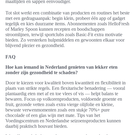
maaltijden en sappen eenvoudiger.
Tot slot werkt een combinatie van producten en routines het beste
met een gedragsaanpak: begin klein, probeer één app of gadget
tegelijk en kies duurzame items. Abonnementen zoals HelloFresh
of Marley Spoon kunnen recepten en boodschappen
stroomlijnen, terwijl sportclubs zoals Basic-Fit extra motivatie
bieden. Zo versterken hulpmiddelen en gewoonten elkaar voor
blijvend plezier en gezondheid.
FAQ
Hoe kan iemand in Nederland genieten van lekker eten
zonder zijn gezondheid te schaden?
Door te kiezen voor kwaliteit boven kwantiteit en flexibiliteit in
plaats van strikte regels. Een flexitarische benadering — vooral
plantaardig eten met af en toe vlees of vis — helpt balans te
bewaren. Focus op volkorenproducten, voldoende groente en
fruit, gezonde vetten zoals extra vierge olijfolie en kleine,
bewuste verwenmomenten zoals een stukje 70%+ pure
chocolade of een glas wijn met mate. Tips van het
Voedingscentrum en Nederlandse seizoensproducten kunnen
daarbij praktisch houvast bieden.