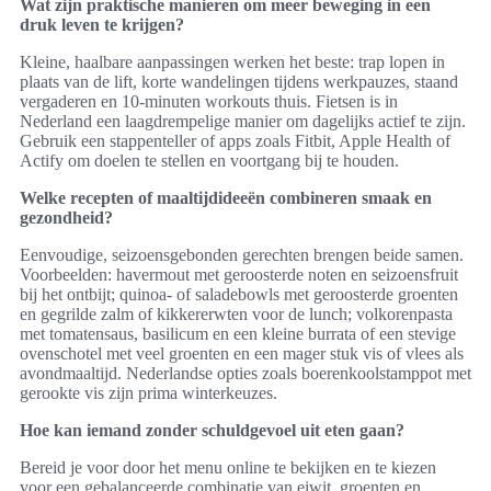
Wat zijn praktische manieren om meer beweging in een
druk leven te krijgen?
Kleine, haalbare aanpassingen werken het beste: trap lopen in
plaats van de lift, korte wandelingen tijdens werkpauzes, staand
vergaderen en 10-minuten workouts thuis. Fietsen is in
Nederland een laagdrempelige manier om dagelijks actief te zijn.
Gebruik een stappenteller of apps zoals Fitbit, Apple Health of
Actify om doelen te stellen en voortgang bij te houden.
Welke recepten of maaltijdideeën combineren smaak en
gezondheid?
Eenvoudige, seizoensgebonden gerechten brengen beide samen.
Voorbeelden: havermout met geroosterde noten en seizoensfruit
bij het ontbijt; quinoa- of saladebowls met geroosterde groenten
en gegrilde zalm of kikkererwten voor de lunch; volkorenpasta
met tomatensaus, basilicum en een kleine burrata of een stevige
ovenschotel met veel groenten en een mager stuk vis of vlees als
avondmaaltijd. Nederlandse opties zoals boerenkoolstamppot met
gerookte vis zijn prima winterkeuzes.
Hoe kan iemand zonder schuldgevoel uit eten gaan?
Bereid je voor door het menu online te bekijken en te kiezen
voor een gebalanceerde combinatie van eiwit, groenten en