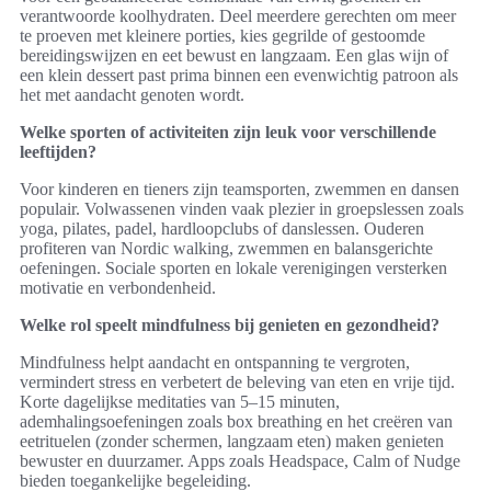
verantwoorde koolhydraten. Deel meerdere gerechten om meer
te proeven met kleinere porties, kies gegrilde of gestoomde
bereidingswijzen en eet bewust en langzaam. Een glas wijn of
een klein dessert past prima binnen een evenwichtig patroon als
het met aandacht genoten wordt.
Welke sporten of activiteiten zijn leuk voor verschillende
leeftijden?
Voor kinderen en tieners zijn teamsporten, zwemmen en dansen
populair. Volwassenen vinden vaak plezier in groepslessen zoals
yoga, pilates, padel, hardloopclubs of danslessen. Ouderen
profiteren van Nordic walking, zwemmen en balansgerichte
oefeningen. Sociale sporten en lokale verenigingen versterken
motivatie en verbondenheid.
Welke rol speelt mindfulness bij genieten en gezondheid?
Mindfulness helpt aandacht en ontspanning te vergroten,
vermindert stress en verbetert de beleving van eten en vrije tijd.
Korte dagelijkse meditaties van 5–15 minuten,
ademhalingsoefeningen zoals box breathing en het creëren van
eetrituelen (zonder schermen, langzaam eten) maken genieten
bewuster en duurzamer. Apps zoals Headspace, Calm of Nudge
bieden toegankelijke begeleiding.