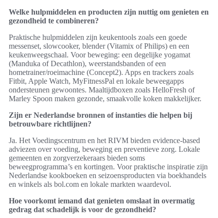
Welke hulpmiddelen en producten zijn nuttig om genieten en
gezondheid te combineren?
Praktische hulpmiddelen zijn keukentools zoals een goede
messenset, slowcooker, blender (Vitamix of Philips) en een
keukenweegschaal. Voor beweging: een degelijke yogamat
(Manduka of Decathlon), weerstandsbanden of een
hometrainer/roeimachine (Concept2). Apps en trackers zoals
Fitbit, Apple Watch, MyFitnessPal en lokale beweegapps
ondersteunen gewoontes. Maaltijdboxen zoals HelloFresh of
Marley Spoon maken gezonde, smaakvolle koken makkelijker.
Zijn er Nederlandse bronnen of instanties die helpen bij
betrouwbare richtlijnen?
Ja. Het Voedingscentrum en het RIVM bieden evidence-based
adviezen over voeding, beweging en preventieve zorg. Lokale
gemeenten en zorgverzekeraars bieden soms
beweegprogramma’s en kortingen. Voor praktische inspiratie zijn
Nederlandse kookboeken en seizoensproducten via boekhandels
en winkels als bol.com en lokale markten waardevol.
Hoe voorkomt iemand dat genieten omslaat in overmatig
gedrag dat schadelijk is voor de gezondheid?