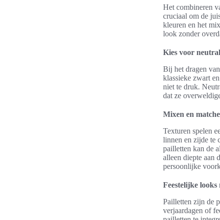
Het combineren van
cruciaal om de jui
kleuren en het mix
look zonder overd
Kies voor neutra
Bij het dragen van
klassieke zwart en 
niet te druk. Neut
dat ze overweldige
Mixen en matche
Texturen spelen ee
linnen en zijde te
pailletten kan de 
alleen diepte aan 
persoonlijke voor
Feestelijke looks 
Pailletten zijn de 
verjaardagen of f
pailletten te integ