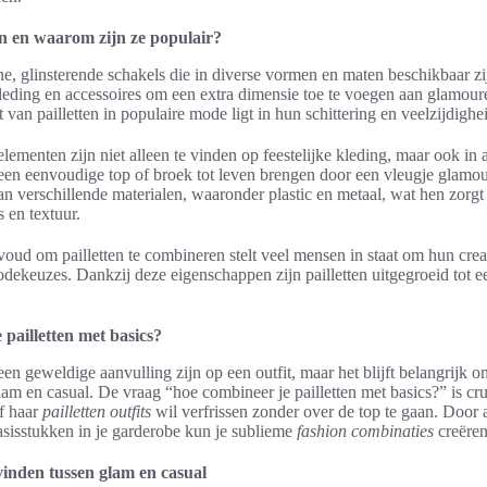
en en waarom zijn ze populair?
eine, glinsterende schakels die in diverse vormen en maten beschikbaar 
leding en accessoires om een extra dimensie toe te voegen aan glamoure
 van pailletten in populaire mode ligt in hun schittering en veelzijdighe
lementen zijn niet alleen te vinden op feestelijke kleding, maar ook in a
een eenvoudige top of broek tot leven brengen door een vleugje glamou
n verschillende materialen, waaronder plastic en metaal, wat hen zorgt
s en textuur.
oud om pailletten te combineren stelt veel mensen in staat om hun creativ
ekeuzes. Dankzij deze eigenschappen zijn pailletten uitgegroeid tot e
.
pailletten met basics?
een geweldige aanvulling zijn op een outfit, maar het blijft belangrijk o
lam en casual. De vraag “hoe combineer je pailletten met basics?” is cr
of haar
pailletten outfits
wil verfrissen zonder over de top te gaan. Door 
asisstukken in je garderobe kun je sublieme
fashion combinaties
creëren
vinden tussen glam en casual