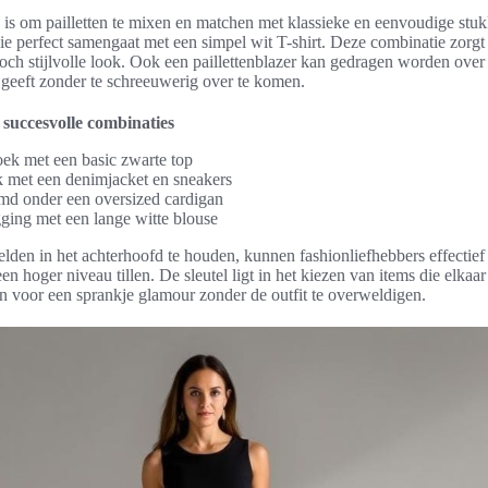
is om pailletten te mixen en matchen met klassieke en eenvoudige stu
die perfect samengaat met een simpel wit T-shirt. Deze combinatie zorgt
ch stijlvolle look. Ook een paillettenblazer kan gedragen worden over e
r geeft zonder te schreeuwerig over te komen.
succesvolle combinaties
oek met een basic zwarte top
ok met een denimjacket en sneakers
emd onder een oversized cardigan
gging met een lange witte blouse
lden in het achterhoofd te houden, kunnen fashionliefhebbers effectie
en hoger niveau tillen. De sleutel ligt in het kiezen van items die elkaa
en voor een sprankje glamour zonder de outfit te overweldigen.