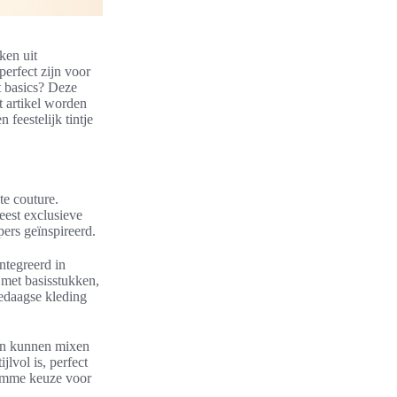
ken uit
perfect zijn voor
t basics? Deze
t artikel worden
 feestelijk tintje
te couture.
eest exclusieve
ers geïnspireerd.
ntegreerd in
 met basisstukken,
ledaagse kleding
ten kunnen mixen
jlvol is, perfect
slimme keuze voor