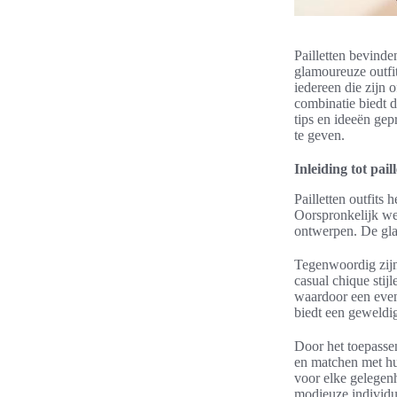
Pailletten bevinde
glamoureuze outfit
iedereen die zijn 
combinatie biedt d
tips en ideeën gepr
te geven.
Inleiding tot paill
Pailletten outfits
Oorspronkelijk wer
ontwerpen. De gla
Tegenwoordig zijn 
casual chique stij
waardoor een evenw
biedt een geweldig
Door het toepassen
en matchen met hun 
voor elke gelegenh
modieuze individu