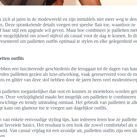
n zich al jaren in de modewereld en zijn inmiddels niet meer weg te den
s. Deze sprankelende details voegen een speelse flair toe, waardoor ze 
of haar stijl een upgrade wil geven. Maar hoe combineer je pailletten me
e mogelijkheid om zowel stijlvol als casual voor de dag te komen. In di
esenteerd om pailletten outfits optimaal te stylen en elke gelegenheid een
etten outfits
 hebben een fascinerende geschiedenis die teruggaat tot de dagen van hau
den pailletten gezien als luxe-afwerking, vaak gereserveerd voor de m
ns en glitter van deze stof hebben door de jaren heen veel modeontwerp
pailletten toegankelijker dan ooit en kunnen ze moeiteloos worden geï
len. Deze veelzijdigheid maakt het mogelijk om pailletten te combineren
ichtige en trendy uitstraling ontstaat. Het gebruik van pailletten in al
e kans om glamour toe te voegen aan dagelijkse outfits.
 van enkele eenvoudige styling tips, kan iedereen leren hoe ze paillet
favoriete basics. Het resultaat is een look die zowel comfortabel als sti
eid. Van casual vrijdag tot een avondje uit, pailletten outfits zijn een 
en.