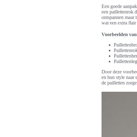
Een goede aanpak 
een paillettenrok 
ontspannen maar to
wat een extra flai
Voorbeelden van 
Paillettenbr
Paillettenr
Paillettenh
Paillettenle
Door deze voorbee
en hun style naar e
de pailletten zorg