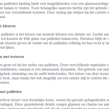
 pailletten kleding biedt veel mogelijkheden voor een glamourachtige u
ste balans te vinden. Twee belangrijke aspecten hierbij zijn het gebruik 
en van verschillende texturen. Deze styling tips helpen bij het creëren 
aad.
le kleuren
 pailletten is het kiezen van neutrale kleuren een slimme zet. Zachte aar
wit kunnen de felle glans van pailletten balanceren. Hierdoor blijft de ou
rale kleuren geven de ruimte om de pailletten volledig tot hun recht te 
nd lijken.
n met texturen
n grote rol bij het stylen van pailletten. Door verschillende materialen 
 combineren, ontstaat er een interessante dynamiek. Het gebruik van ma
algehele uitstraling van de outfit beïnvloeden. Het mixen van deze textur
de look, maar maakt het ook mogelijk om een unieke stijl te creëren die a
keuren.
met pailletten
perfecte keuze voor feestelijke looks, vooral bij speciale gelegenheden z
eestdagen. Deze sprankelende details voegen glamour en charme toe aan 
reren, ontstaat een opvallende stijl die de aandacht trekt en zorgt voor een