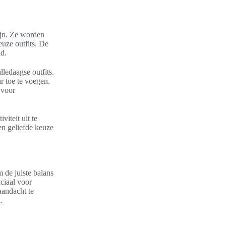
zijn. Ze worden
uze outfits. De
id.
lledaagse outfits.
r toe te voegen.
 voor
iteit uit te
en geliefde keuze
m de juiste balans
uciaal voor
aandacht te
.