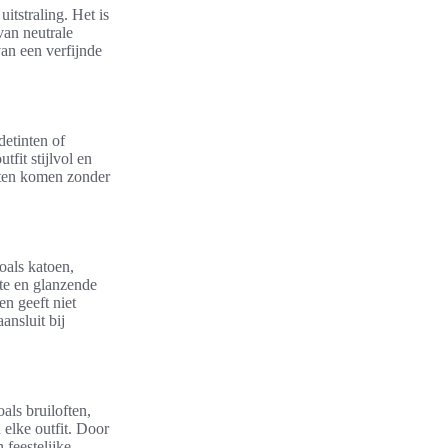
itstraling. Het is
van neutrale
van een verfijnde
detinten of
tfit stijlvol en
laten komen zonder
zoals katoen,
tte en glanzende
en geeft niet
ansluit bij
oals bruiloften,
elke outfit. Door
 feestelijke