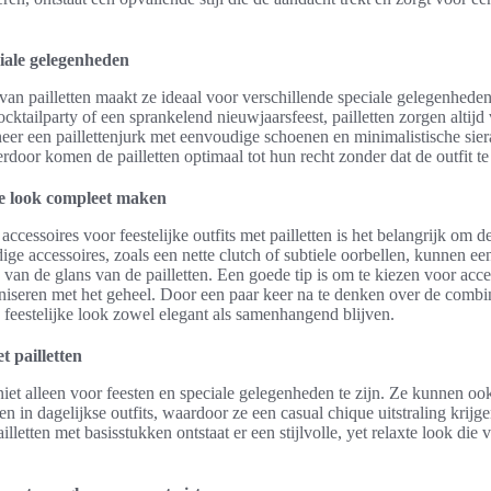
ciale gelegenheden
van pailletten maakt ze ideaal voor verschillende speciale gelegenheden
cktailparty of een sprankelend nieuwjaarsfeest, pailletten zorgen altijd
eer een paillettenjurk met eenvoudige schoenen en minimalistische sie
erdoor komen de pailletten optimaal tot hun recht zonder dat de outfit t
de look compleet maken
accessoires voor feestelijke outfits met pailletten is het belangrijk om d
e accessoires, zoals een nette clutch of subtiele oorbellen, kunnen een
n van de glans van de pailletten. Een goede tip is om te kiezen voor acce
niseren met het geheel. Door een paar keer na te denken over de combi
 feestelijke look zowel elegant als samenhangend blijven.
 pailletten
niet alleen voor feesten en speciale gelegenheden te zijn. Ze kunnen ook
n in dagelijkse outfits, waardoor ze een casual chique uitstraling krijg
letten met basisstukken ontstaat er een stijlvolle, yet relaxte look die 