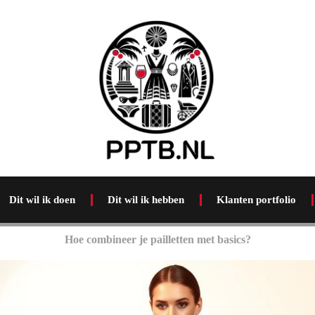
Dit wil ik doen
Dit wil ik hebben
Klanten portfolio
Hoe combineer je pailletten met basics?