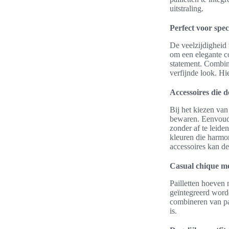
uitstraling.
Perfect voor spe
De veelzijdigheid 
om een elegante co
statement. Combin
verfijnde look. Hi
Accessoires die 
Bij het kiezen van 
bewaren. Eenvoudig
zonder af te leide
kleuren die harmo
accessoires kan de
Casual chique met
Pailletten hoeven 
geïntegreerd worde
combineren van pail
is.