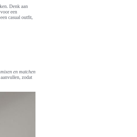
kken. Denk aan
 voor een
en casual outfit,
f
mixen en matchen
r aanvullen, zodat