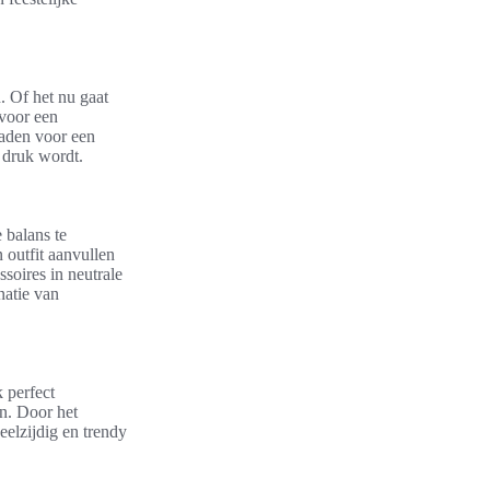
. Of het nu gaat
 voor een
raden voor een
e druk wordt.
e balans te
 outfit aanvullen
ssoires in neutrale
natie van
 perfect
en. Door het
veelzijdig en trendy