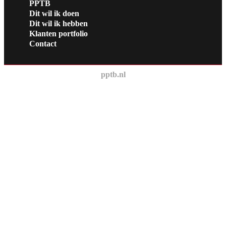
PPTB
Dit wil ik doen
Dit wil ik hebben
Klanten portfolio
Contact
pptb.nl