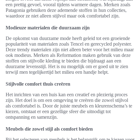
een prettig gevoel, vooral tijdens warmere dagen. Merken zoals
Patagonia gebruiken deze ademende stoffen in hun collecties,
waardoor ze niet alleen stijlvol maar ook comfortabel zijn.
Modieuze materialen die duurzaam zijn
De opkomst van duurzame mode heeft geleid tot een groeiende
populariteit van materialen zoals Tencel en gerecycled polyester.
Deze trendy materialen zijn niet alleen beter voor het milieu maar
ook modieus. Merken als Reformation maken gebruik van deze
stoffen om stijlvolle kleding te bieden die bijdraagt aan een
duurzame levensstijl. Het is nu mogelijk om er goed uit te zien
terwijl men tegelijkertijd het milieu een handje helpt.
Stijlvolle comfort thuis creëren
Het inrichten van een huis kan een creatief en plezierig proces
zijn. Het doel is om een omgeving te creëren die zowel stijlvol
als comfortabel is. Door de juiste meubels en kleurenschema’s te
kiezen, ontstaat er een gezellige sfeer die uitnodigt tot
ontspanning en samenzijn.
Meubels die zowel stijl als comfort bieden
Bij het selecteren van meubels is het belangrijk om te kiezen voor