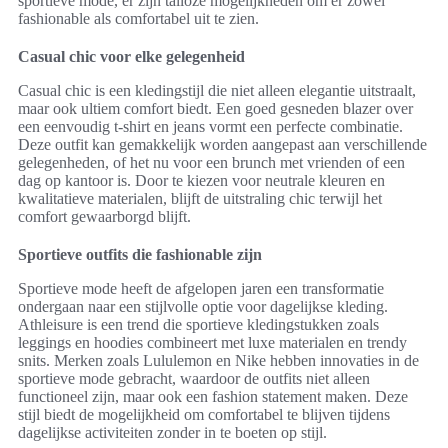
sportieve mode, er zijn talloze mogelijkheden om er zowel
fashionable als comfortabel uit te zien.
Casual chic voor elke gelegenheid
Casual chic is een kledingstijl die niet alleen elegantie uitstraalt,
maar ook ultiem comfort biedt. Een goed gesneden blazer over
een eenvoudig t-shirt en jeans vormt een perfecte combinatie.
Deze outfit kan gemakkelijk worden aangepast aan verschillende
gelegenheden, of het nu voor een brunch met vrienden of een
dag op kantoor is. Door te kiezen voor neutrale kleuren en
kwalitatieve materialen, blijft de uitstraling chic terwijl het
comfort gewaarborgd blijft.
Sportieve outfits die fashionable zijn
Sportieve mode heeft de afgelopen jaren een transformatie
ondergaan naar een stijlvolle optie voor dagelijkse kleding.
Athleisure is een trend die sportieve kledingstukken zoals
leggings en hoodies combineert met luxe materialen en trendy
snits. Merken zoals Lululemon en Nike hebben innovaties in de
sportieve mode gebracht, waardoor de outfits niet alleen
functioneel zijn, maar ook een fashion statement maken. Deze
stijl biedt de mogelijkheid om comfortabel te blijven tijdens
dagelijkse activiteiten zonder in te boeten op stijl.