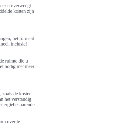
neer u overweegt
ddelde kosten zijn
mogen, het formaat
neel, inclusief
de ruimte die u
eel nodig met meer
, zoals de kosten
an het verstandig
 energiebesparende
om over te