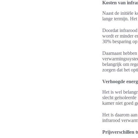
Kosten van infra
Naast de initiële 
lange termijn. Het
Doordat infrarood
wordt er minder en
30% besparing op
Daarnaast hebbe
verwarmingssystee
belangrijk om reg
zorgen dat het opt
Verhoogde energi
Het is wel belangr
slecht geïsoleerde
kamer niet goed ge
Het is daarom aan 
infrarood verwarmi
Prijsverschillen 