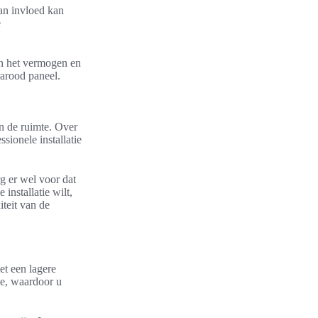
van invloed kan
e
an het vermogen en
rarood paneel.
an de ruimte. Over
sionele installatie
rg er wel voor dat
 installatie wilt,
iteit van de
et een lagere
ie, waardoor u