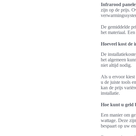
Infrarood panel
zijn op de prijs. 
verwarmingssyste
De gemiddelde pri
het materiaal. Een
Hoeveel kost de i
De installatiekost
het algemeen kunne
niet altijd nodig.
Als u ervoor kiest 
u de juiste tools e
kan de prijs varië
installatie.
Hoe kunt u geld 
Een manier om geld
wattage. Deze zij
bespaart op uw en