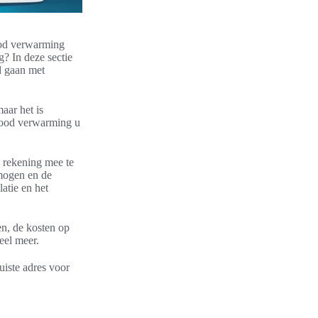
ood verwarming
? In deze sectie
d gaan met
aar het is
arood verwarming u
m rekening mee te
rmogen en de
atie en het
en, de kosten op
veel meer.
uiste adres voor