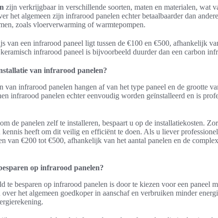
en
zijn verkrijgbaar in verschillende soorten, maten en materialen, wat 
Over het algemeen zijn infrarood panelen echter betaalbaarder dan ander
men, zoals vloerverwarming of warmtepompen.
js van een infrarood paneel ligt tussen de €100 en €500, afhankelijk v
 keramisch infrarood paneel is bijvoorbeeld duurder dan een carbon inf
nstallatie van infrarood panelen?
en van infrarood panelen hangen af van het type paneel en de grootte v
n infrarood panelen echter eenvoudig worden geïnstalleerd en is profes
om de panelen zelf te installeren, bespaart u op de installatiekosten. Zo
n kennis heeft om dit veilig en efficiënt te doen. Als u liever professionele
ren van €200 tot €500, afhankelijk van het aantal panelen en de complex
besparen op infrarood panelen?
 te besparen op infrarood panelen is door te kiezen voor een paneel m
n over het algemeen goedkoper in aanschaf en verbruiken minder energ
ergierekening.