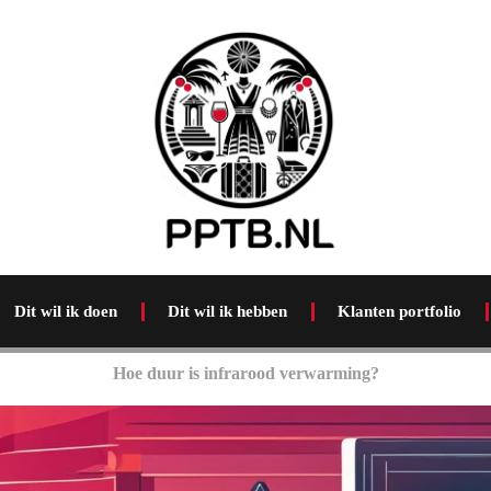
Dit wil ik doen
Dit wil ik hebben
Klanten portfolio
Hoe duur is infrarood verwarming?