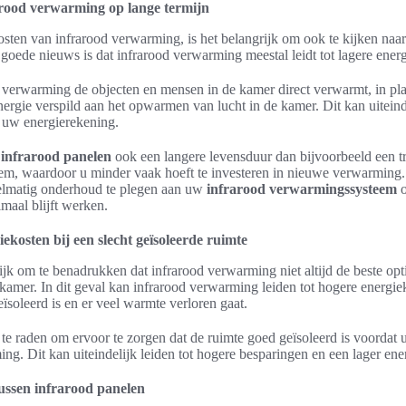
rood verwarming op lange termijn
kosten van infrarood verwarming, is het belangrijk om ook te kijken naa
 goede nieuws is dat infrarood verwarming meestal leidt tot lagere ener
 verwarming de objecten en mensen in de kamer direct verwarmt, in plaa
ergie verspild aan het opwarmen van lucht in de kamer. Dit kan uiteinde
 uw energierekening.
n
infrarood panelen
ook een langere levensduur dan bijvoorbeeld een tr
m, waardoor u minder vaak hoeft te investeren in nieuwe verwarming.
elmatig onderhoud te plegen aan uw
infrarood verwarmingssysteem
o
imaal blijft werken.
ekosten bij een slecht geïsoleerde ruimte
ijk om te benadrukken dat infrarood verwarming niet altijd de beste opt
 kamer. In dit geval kan infrarood verwarming leiden tot hogere energi
ïsoleerd is en er veel warmte verloren gaat.
te raden om ervoor te zorgen dat de ruimte goed geïsoleerd is voordat u
ng. Dit kan uiteindelijk leiden tot hogere besparingen en een lager ene
tussen infrarood panelen