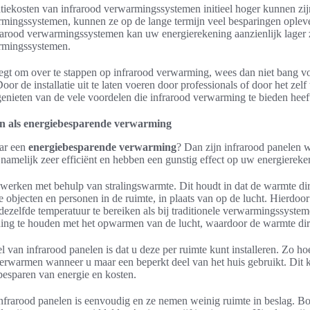
atiekosten van infrarood verwarmingssystemen initieel hoger kunnen zij
armingssystemen, kunnen ze op de lange termijn veel besparingen oplev
frarood verwarmingssystemen kan uw energierekening aanzienlijk lager z
armingssystemen.
egt om over te stappen op infrarood verwarming, wees dan niet bang v
Door de installatie uit te laten voeren door professionals of door het zelf
enieten van de vele voordelen die infrarood verwarming te bieden heef
en als energiebesparende verwarming
aar een
energiebesparende verwarming
? Dan zijn infrarood panelen we
namelijk zeer efficiënt en hebben een gunstig effect op uw energiereke
 werken met behulp van stralingswarmte. Dit houdt in dat de warmte di
 objecten en personen in de ruimte, in plaats van op de lucht. Hierdoor
dezelfde temperatuur te bereiken als bij traditionele verwarmingssyst
ning te houden met het opwarmen van de lucht, waardoor de warmte dire
 van infrarood panelen is dat u deze per ruimte kunt installeren. Zo hoe
verwarmen wanneer u maar een beperkt deel van het huis gebruikt. Dit k
besparen van energie en kosten.
infrarood panelen is eenvoudig en ze nemen weinig ruimte in beslag. Bo