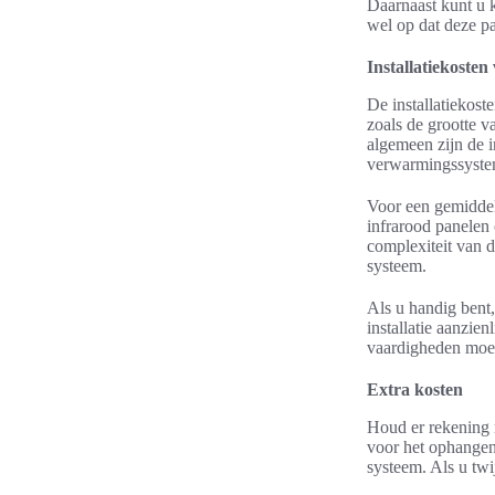
Daarnaast kunt u k
wel op dat deze p
Installatiekoste
De installatiekost
zoals de grootte v
algemeen zijn de i
verwarmingssystem
Voor een gemiddel
infrarood panelen
complexiteit van d
systeem.
Als u handig bent,
installatie aanzie
vaardigheden moet 
Extra kosten
Houd er rekening m
voor het ophangen 
systeem. Als u twij