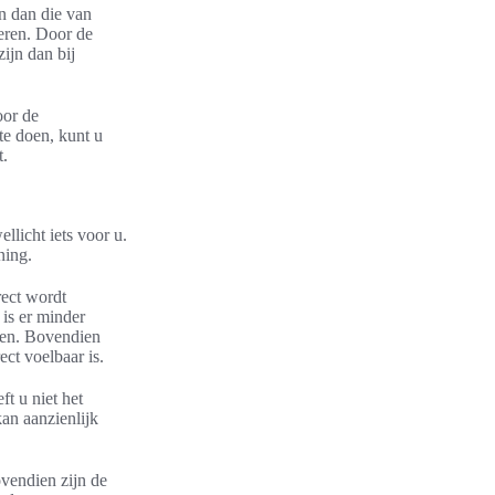
n dan die van
eren. Door de
ijn dan bij
oor de
 te doen, kunt u
t.
llicht iets voor u.
ning.
rect wordt
 is er minder
emen. Bovendien
ct voelbaar is.
ft u niet het
an aanzienlijk
vendien zijn de