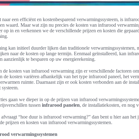
t naar een efficiënt en kostenbesparend verwarmingssysteem, is infrar
en waard. Maar wat zijn nu precies de kosten van infrarood verwarming
er op in en verkennen we de verschillende prijzen en kosten die gepaar
ing.
ng kan initieel duurder lijken dan traditionele verwarmingssystemen, m
ijken naar de kosten op lange termijn. Eenmaal geïnstalleerd, kan infr
m aanzienlijk te besparen op uw energierekening.
n de kosten van infrarood verwarming zijn er verschillende factoren o
 de kosten variëren afhankelijk van het type infrarood paneel, het ve
verwarmen ruimte. Daarnaast zijn er ook kosten verbonden aan de install
 systeem.
cties gaan we dieper in op de prijzen van infrarood verwarmingssystem
prijsverschillen tussen
infrarood panelen
, de installatiekosten, en nog 
 afvraagt “hoe duur is infrarood verwarming?” dan bent u hier aan het j
 de prijzen en kosten van infrarood verwarmingssystemen.
rarood verwarmingssystemen