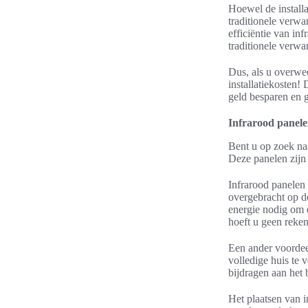
Hoewel de install
traditionele verw
efficiëntie van in
traditionele verw
Dus, als u overwe
installatiekosten! 
geld besparen en g
Infrarood panel
Bent u op zoek n
Deze panelen zijn 
Infrarood panelen
overgebracht op de
energie nodig om 
hoeft u geen reke
Een ander voordeel
volledige huis te 
bijdragen aan het 
Het plaatsen van 