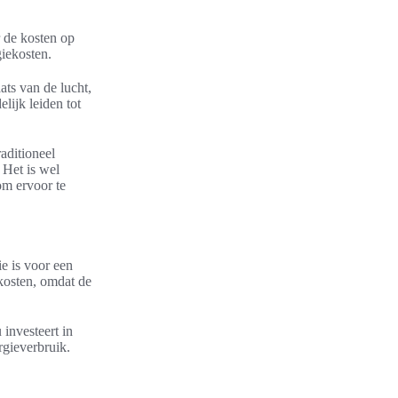
r de kosten op
giekosten.
ts van de lucht,
lijk leiden tot
aditioneel
 Het is wel
m ervoor te
ie is voor een
ekosten, omdat de
 investeert in
rgieverbruik.