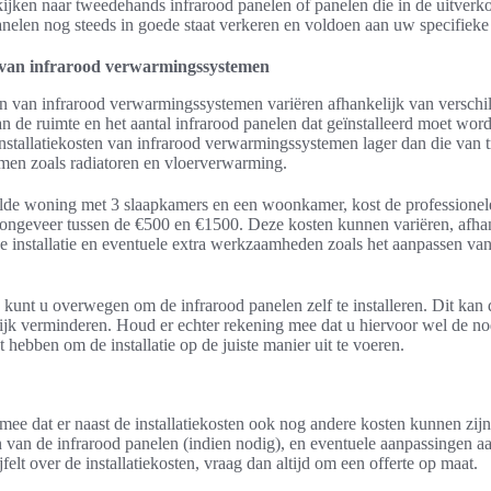
ijken naar tweedehands infrarood panelen of panelen die in de uitverko
anelen nog steeds in goede staat verkeren en voldoen aan uw specifieke
n van infrarood verwarmingssystemen
en van infrarood verwarmingssystemen variëren afhankelijk van verschil
an de ruimte en het aantal infrarood panelen dat geïnstalleerd moet wor
nstallatiekosten van infrarood verwarmingssystemen lager dan die van t
en zoals radiatoren en vloerverwarming.
de woning met 3 slaapkamers en een woonkamer, kost de professionele 
 ongeveer tussen de €500 en €1500. Deze kosten kunnen variëren, afha
e installatie en eventuele extra werkzaamheden zoals het aanpassen van 
 kunt u overwegen om de infrarood panelen zelf te installeren. Dit kan
nlijk verminderen. Houd er echter rekening mee dat u hiervoor wel de n
hebben om de installatie op de juiste manier uit te voeren.
ee dat er naast de installatiekosten ook nog andere kosten kunnen zijn
van de infrarood panelen (indien nodig), en eventuele aanpassingen aa
felt over de installatiekosten, vraag dan altijd om een offerte op maat.