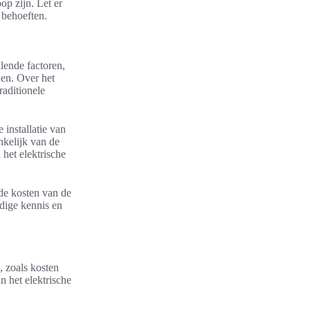
op zijn. Let er
 behoeften.
lende factoren,
den. Over het
raditionele
installatie van
nkelijk van de
het elektrische
 de kosten van de
odige kennis en
, zoals kosten
n het elektrische