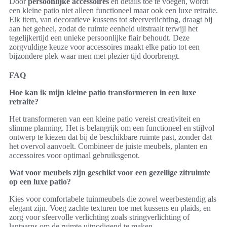
Door
persoonlijke accessoires
en details toe te voegen, wordt
een kleine patio niet alleen functioneel maar ook een luxe retraite.
Elk item, van decoratieve kussens tot sfeerverlichting, draagt bij
aan het geheel, zodat de ruimte eenheid uitstraalt terwijl het
tegelijkertijd een unieke persoonlijke flair behoudt. Deze
zorgvuldige keuze voor accessoires maakt elke patio tot een
bijzondere plek waar men met plezier tijd doorbrengt.
FAQ
Hoe kan ik mijn kleine patio transformeren in een luxe
retraite?
Het transformeren van een kleine patio vereist creativiteit en
slimme planning. Het is belangrijk om een functioneel en stijlvol
ontwerp te kiezen dat bij de beschikbare ruimte past, zonder dat
het overvol aanvoelt. Combineer de juiste meubels, planten en
accessoires voor optimaal gebruiksgenot.
Wat voor meubels zijn geschikt voor een gezellige zitruimte
op een luxe patio?
Kies voor comfortabele tuinmeubels die zowel weerbestendig als
elegant zijn. Voeg zachte texturen toe met kussens en plaids, en
zorg voor sfeervolle verlichting zoals stringverlichting of
lantaarns om de ruimte uitnodigend te maken.