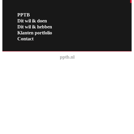
PPTB
Dit wil ik doen
Dit wil ik hebben
Klanten portfolio
Contact
pptb.nl