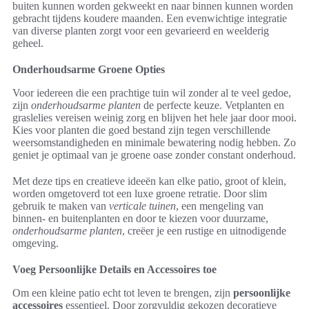
buiten kunnen worden gekweekt en naar binnen kunnen worden
gebracht tijdens koudere maanden. Een evenwichtige integratie
van diverse planten zorgt voor een gevarieerd en weelderig
geheel.
Onderhoudsarme Groene Opties
Voor iedereen die een prachtige tuin wil zonder al te veel gedoe,
zijn
onderhoudsarme planten
de perfecte keuze. Vetplanten en
graslelies vereisen weinig zorg en blijven het hele jaar door mooi.
Kies voor planten die goed bestand zijn tegen verschillende
weersomstandigheden en minimale bewatering nodig hebben. Zo
geniet je optimaal van je groene oase zonder constant onderhoud.
Met deze tips en creatieve ideeën kan elke patio, groot of klein,
worden omgetoverd tot een luxe groene retratie. Door slim
gebruik te maken van
verticale tuinen
, een mengeling van
binnen- en buitenplanten en door te kiezen voor duurzame,
onderhoudsarme planten
, creëer je een rustige en uitnodigende
omgeving.
Voeg Persoonlijke Details en Accessoires toe
Om een kleine patio echt tot leven te brengen, zijn
persoonlijke
accessoires
essentieel. Door zorgvuldig gekozen decoratieve