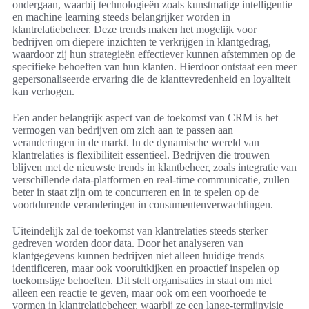
ondergaan, waarbij technologieën zoals kunstmatige intelligentie
en machine learning steeds belangrijker worden in
klantrelatiebeheer. Deze trends maken het mogelijk voor
bedrijven om diepere inzichten te verkrijgen in klantgedrag,
waardoor zij hun strategieën effectiever kunnen afstemmen op de
specifieke behoeften van hun klanten. Hierdoor ontstaat een meer
gepersonaliseerde ervaring die de klanttevredenheid en loyaliteit
kan verhogen.
Een ander belangrijk aspect van de toekomst van CRM is het
vermogen van bedrijven om zich aan te passen aan
veranderingen in de markt. In de dynamische wereld van
klantrelaties is flexibiliteit essentieel. Bedrijven die trouwen
blijven met de nieuwste trends in klantbeheer, zoals integratie van
verschillende data-platformen en real-time communicatie, zullen
beter in staat zijn om te concurreren en in te spelen op de
voortdurende veranderingen in consumentenverwachtingen.
Uiteindelijk zal de toekomst van klantrelaties steeds sterker
gedreven worden door data. Door het analyseren van
klantgegevens kunnen bedrijven niet alleen huidige trends
identificeren, maar ook vooruitkijken en proactief inspelen op
toekomstige behoeften. Dit stelt organisaties in staat om niet
alleen een reactie te geven, maar ook om een voorhoede te
vormen in klantrelatiebeheer, waarbij ze een lange-termijnvisie