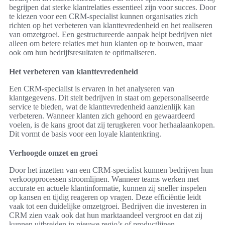
begrijpen dat sterke klantrelaties essentieel zijn voor succes. Door
te kiezen voor een CRM-specialist kunnen organisaties zich
richten op het verbeteren van klanttevredenheid en het realiseren
van omzetgroei. Een gestructureerde aanpak helpt bedrijven niet
alleen om betere relaties met hun klanten op te bouwen, maar
ook om hun bedrijfsresultaten te optimaliseren.
Het verbeteren van klanttevredenheid
Een CRM-specialist is ervaren in het analyseren van
klantgegevens. Dit stelt bedrijven in staat om gepersonaliseerde
service te bieden, wat de klanttevredenheid aanzienlijk kan
verbeteren. Wanneer klanten zich gehoord en gewaardeerd
voelen, is de kans groot dat zij terugkeren voor herhaalaankopen.
Dit vormt de basis voor een loyale klantenkring.
Verhoogde omzet en groei
Door het inzetten van een CRM-specialist kunnen bedrijven hun
verkoopprocessen stroomlijnen. Wanneer teams werken met
accurate en actuele klantinformatie, kunnen zij sneller inspelen
op kansen en tijdig reageren op vragen. Deze efficiëntie leidt
vaak tot een duidelijke omzetgroei. Bedrijven die investeren in
CRM zien vaak ook dat hun marktaandeel vergroot en dat zij
kunnen uitbreiden in nieuwe regio’s of productlijnen.