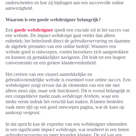
onderscheiden en hoe zij bijdragen aan een succesvolle online
aanwezigheid.
Waarom is een goede webdesigner belangrijk?
Een
goede webdesigner
speelt een cruciale rol in het succes van
een website. De
impact webdesign
gaat verder dan alleen
esthetiek; het beïnvloedt direct de
gebruikerservaring
en daarmee
de algehele prestaties van een online bedrijf. Wanneer een
website goed is ontworpen, voelen bezoekers zich aangetrokken
en kunnen zij gemakkelijker navigeren. Dit leidt tot een hogere
conversieratio en een grotere klanttevredenheid.
Het creëren van een visueel aantrekkelijke en
gebruiksvriendelijke website is essentieel voor
online succes
. Een
webdesigner zorgt ervoor dat de elementen van een site niet
alleen mooi zijn, maar ook functioneel. Dit is vooral belangrijk in
een competitieve markt zoals
webdesign Arnhem
, waar een
sterke eerste indruk het verschil kan maken. Klanten besteden
vaak meer tijd op een goed ontworpen pagina, wat de kans op
aankoop vergroot.
In dat opzicht kan de expertise van een webdesigner uitmonden
in een significante
impact webdesign
, wat resulteert in een betere
gebruikerservaring
en meer tevreden klanten. De rol van een