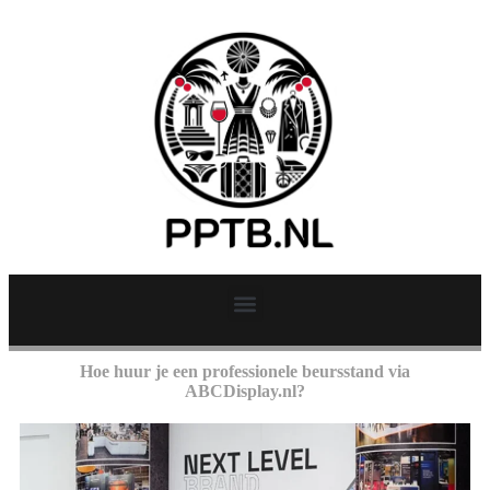
Hoe huur je een professionele beursstand via
ABCDisplay.nl?