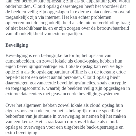
kan een betrouwbare oplossing zijn als de apparatuur goed wordt
onderhouden. Cloud-opslag daarentegen heeft het voordeel dat
de beelden veilig zijn opgeslagen in externe datacenters en overal
toegankelijk zijn via internet. Het kan echter problemen
opleveren met de toegankelijkheid als de internetverbinding traag
of niet beschikbaar is, en er zijn zorgen over de betrouwbaarheid
van afhankelijkheid van externe partijen.
Beveiliging
Beveiliging is een belangrijke factor bij het opslaan van
camerabeelden, en zowel lokale als cloud-opslag hebben hun
eigen beveiligingsmaatregelen. Lokale opslag kan een veilige
optie zijn als de opslagapparatuur offline is en de toegang ertoe
beperkt is tot een select aantal personen. Cloud-opslag biedt
daarentegen geavanceerde beveiligingsfuncties, zoals encryptie
en toegangscontrole, waarbij de beelden veilig zijn opgeslagen in
externe datacenters met geavanceerde beveiligingssystemen.
Over het algemeen hebben zowel lokale als cloud-opslag hun
eigen voor- en nadelen, en het is belangrijk om de specifieke
behoeften van je situatie in overweging te nemen bij het maken
van een keuze. Het is raadzaam om zowel lokale als cloud-
opslag te overwegen voor een uitgebreide back-upstrategie en
extra beveiliging.