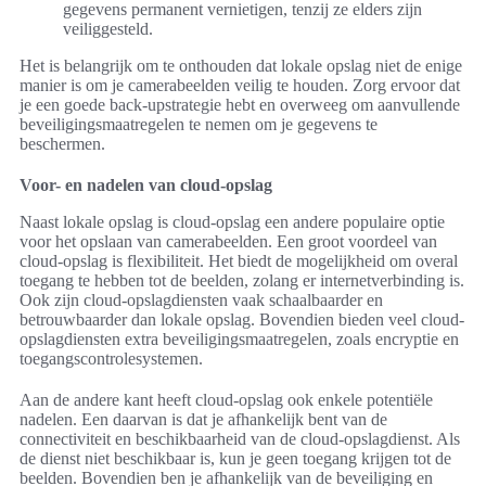
gegevens permanent vernietigen, tenzij ze elders zijn
veiliggesteld.
Het is belangrijk om te onthouden dat lokale opslag niet de enige
manier is om je camerabeelden veilig te houden. Zorg ervoor dat
je een goede back-upstrategie hebt en overweeg om aanvullende
beveiligingsmaatregelen te nemen om je gegevens te
beschermen.
Voor- en nadelen van cloud-opslag
Naast lokale opslag is cloud-opslag een andere populaire optie
voor het opslaan van camerabeelden. Een groot voordeel van
cloud-opslag is flexibiliteit. Het biedt de mogelijkheid om overal
toegang te hebben tot de beelden, zolang er internetverbinding is.
Ook zijn cloud-opslagdiensten vaak schaalbaarder en
betrouwbaarder dan lokale opslag. Bovendien bieden veel cloud-
opslagdiensten extra beveiligingsmaatregelen, zoals encryptie en
toegangscontrolesystemen.
Aan de andere kant heeft cloud-opslag ook enkele potentiële
nadelen. Een daarvan is dat je afhankelijk bent van de
connectiviteit en beschikbaarheid van de cloud-opslagdienst. Als
de dienst niet beschikbaar is, kun je geen toegang krijgen tot de
beelden. Bovendien ben je afhankelijk van de beveiliging en