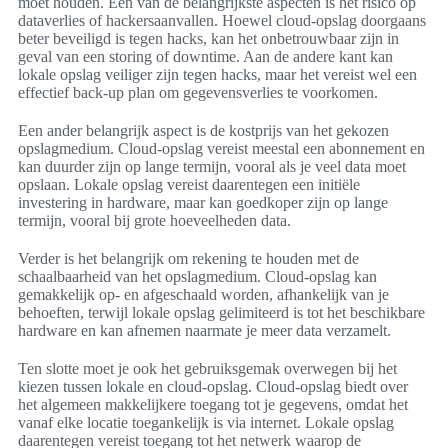
moet houden. Een van de belangrijkste aspecten is het risico op
dataverlies of hackersaanvallen. Hoewel cloud-opslag doorgaans
beter beveiligd is tegen hacks, kan het onbetrouwbaar zijn in
geval van een storing of downtime. Aan de andere kant kan
lokale opslag veiliger zijn tegen hacks, maar het vereist wel een
effectief back-up plan om gegevensverlies te voorkomen.
Een ander belangrijk aspect is de kostprijs van het gekozen
opslagmedium. Cloud-opslag vereist meestal een abonnement en
kan duurder zijn op lange termijn, vooral als je veel data moet
opslaan. Lokale opslag vereist daarentegen een initiële
investering in hardware, maar kan goedkoper zijn op lange
termijn, vooral bij grote hoeveelheden data.
Verder is het belangrijk om rekening te houden met de
schaalbaarheid van het opslagmedium. Cloud-opslag kan
gemakkelijk op- en afgeschaald worden, afhankelijk van je
behoeften, terwijl lokale opslag gelimiteerd is tot het beschikbare
hardware en kan afnemen naarmate je meer data verzamelt.
Ten slotte moet je ook het gebruiksgemak overwegen bij het
kiezen tussen lokale en cloud-opslag. Cloud-opslag biedt over
het algemeen makkelijkere toegang tot je gegevens, omdat het
vanaf elke locatie toegankelijk is via internet. Lokale opslag
daarentegen vereist toegang tot het netwerk waarop de