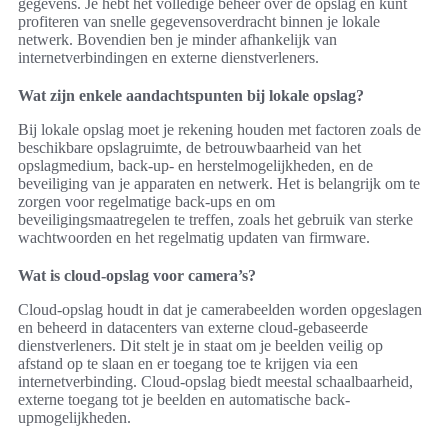
gegevens. Je hebt het volledige beheer over de opslag en kunt
profiteren van snelle gegevensoverdracht binnen je lokale
netwerk. Bovendien ben je minder afhankelijk van
internetverbindingen en externe dienstverleners.
Wat zijn enkele aandachtspunten bij lokale opslag?
Bij lokale opslag moet je rekening houden met factoren zoals de
beschikbare opslagruimte, de betrouwbaarheid van het
opslagmedium, back-up- en herstelmogelijkheden, en de
beveiliging van je apparaten en netwerk. Het is belangrijk om te
zorgen voor regelmatige back-ups en om
beveiligingsmaatregelen te treffen, zoals het gebruik van sterke
wachtwoorden en het regelmatig updaten van firmware.
Wat is cloud-opslag voor camera’s?
Cloud-opslag houdt in dat je camerabeelden worden opgeslagen
en beheerd in datacenters van externe cloud-gebaseerde
dienstverleners. Dit stelt je in staat om je beelden veilig op
afstand op te slaan en er toegang toe te krijgen via een
internetverbinding. Cloud-opslag biedt meestal schaalbaarheid,
externe toegang tot je beelden en automatische back-
upmogelijkheden.