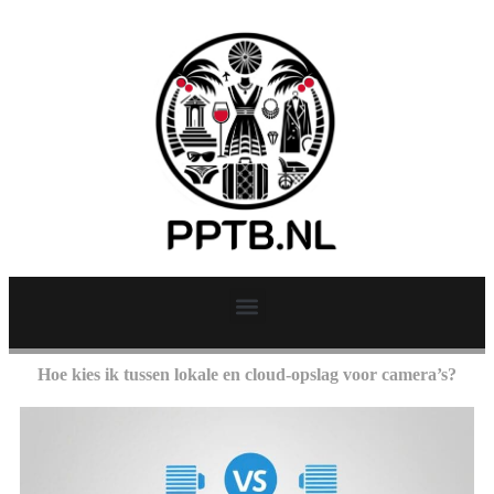
Hoe kies ik tussen lokale en cloud-opslag voor camera’s?