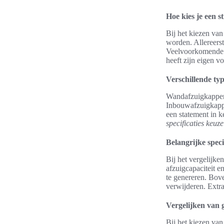
Hoe kies je een s
Bij het kiezen van
worden. Allereerst
Veelvoorkomende 
heeft zijn eigen v
Verschillende ty
Wandafzuigkappen 
Inbouwafzuigkappe
een statement in 
specificaties keuz
Belangrijke specif
Bij het vergelijken
afzuigcapaciteit e
te genereren. Bov
verwijderen. Extr
Vergelijken van 
Bij het kiezen van