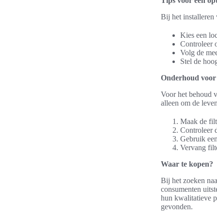
Tips voor een opt
Bij het installer
Kies een loc
Controleer o
Volg de mee
Stel de hoog
Onderhoud voor 
Voor het behoud va
alleen om de leven
Maak de fil
Controleer d
Gebruik een
Vervang fil
Waar te kopen?
Bij het zoeken naa
consumenten uits
hun kwalitatieve 
gevonden.