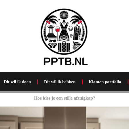
Dit wil ik doen
Dit wil ik hebben
Klanten portfolio
Hoe kies je een stille afzuigkap?