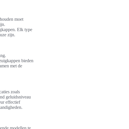
gehouden moet
jn.
gkappen. Elk type
uze zijn.
ing.
fzuigkappen bieden
samen met de
caties zoals
rend geluidsniveau
eur effectief
tandigheden.
llende modellen te