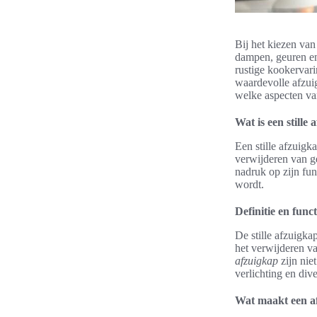
Bij het kiezen van 
dampen, geuren en 
rustige kookervari
waardevolle afzui
welke aspecten van
Wat is een stille
Een stille afzuigk
verwijderen van g
nadruk op zijn fu
wordt.
Definitie en funct
De stille afzuigka
het verwijderen v
afzuigkap
zijn niet
verlichting en dive
Wat maakt een af