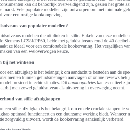
 consumenten kan dit behoorlijk overweldigend zijn, gezien het grote a
e markt. Vele populaire modellen zijn ontworpen om met minimale gelu
aal voor een rustige kookomgeving.
idsniveaus van populaire modellen?
luidsniveaus modellen die uitblinken in stilte. Enkele van deze modelle
Siemens LC98KPP60, beide met geluidsniveaus rond de 40 decibel op
maakt ze ideaal voor een comfortabele kookervaring. Het vergelijken v
t maken van een weloverwogen keuze.
n bij het winkelen
oor een afzuigkap is het belangrijk om aandacht te besteden aan de spec
onsumenten kunnen geluidsmetingen aanvragen of online reviews beki
model presteert in echte situaties. Dit
aankoopadvies
kan essentieel zijn
aarbij men zowel geluidsniveau als uitvoering in overweging neemt.
derhoud van stille afzuigkappen
van een stille afzuigkap is het belangrijk om enkele cruciale stappen te v
uigkap optimaal functioneert en een duurzame werking biedt. Wanneer m
latie zorgvuldig uitvoert, wordt de kookervaring aanzienlijk verbeterd.