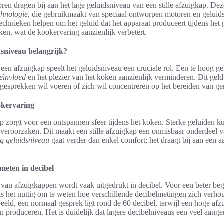
oren dragen bij aan het lage geluidsniveau van een stille afzuigkap. De
chnologie
, die gebruikmaakt van speciaal ontworpen motoren en geluid
echnieken helpen om het geluid dat het apparaat produceert tijdens het 
en, wat de kookervaring aanzienlijk verbetert.
sniveau belangrijk?
 een afzuigkap speelt het geluidsniveau een cruciale rol. Een te hoog g
eïnvloed
en het plezier van het koken aanzienlijk verminderen. Dit gel
gesprekken wil voeren of zich wil concentreren op het bereiden van ge
okervaring
ap zorgt voor een ontspannen sfeer tijdens het koken. Sterke geluiden k
ss veroorzaken. Dit maakt een stille afzuigkap een onmisbaar onderdeel
g geluidsniveau
gaat verder dan enkel comfort; het draagt bij aan een
meten in decibel
 van afzuigkappen wordt vaak uitgedrukt in decibel. Voor een beter be
 is het nuttig om te weten hoe verschillende decibelmetingen zich verho
eeld, een normaal gesprek ligt rond de 60 decibel, terwijl een hoge afz
n produceren. Het is duidelijk dat lagere decibelniveaus een veel aang