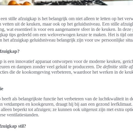
een stille afzuigkap is het belangrijk om niet alleen te letten op het ve
vetten uit de keuken, maar ook op het geluidsniveau. Een stille afzuig
ng, wat essentieel is voor een aangenamere sfeer in de keuken. In deze
gkap tips gedeeld om een weloverwogen keuze te maken. Het is tijd om
 het afzuigkap geluidsniveau belangrijk zijn voor uw persoonlijke situa
 afzuigkap?
ap is een innovatief apparaat ontworpen voor de moderne keuken, gericht
euren en dampen zonder veel geluid te produceren. De
definitie stille 
ncties die de kookomgeving verbeteren, waardoor het werken in de ke
ie
p heeft als belangrijkste functie het verbeteren van de luchtkwaliteit in
an vetdampen en kookgeuren, draagt hij bij aan een gezond leefklimaat
 alleen beperkt tot afzuigen; ze kunnen ook uitgerust zijn met extra opti
rse ventilatiestanden.
zuigkap stil?