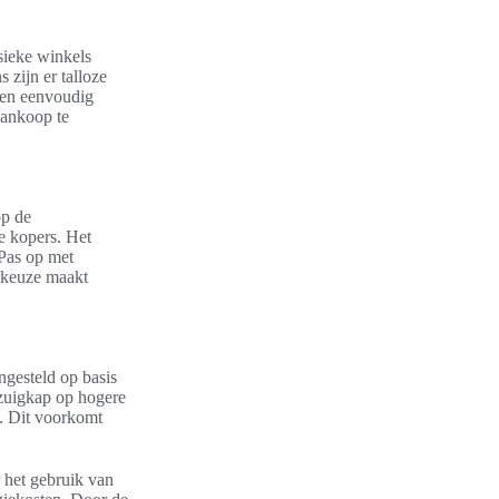
sieke winkels
 zijn er talloze
zen eenvoudig
aankoop te
op de
e kopers. Het
 Pas op met
n keuze maakt
ngesteld op basis
fzuigkap op hogere
s. Dit voorkomt
r het gebruik van