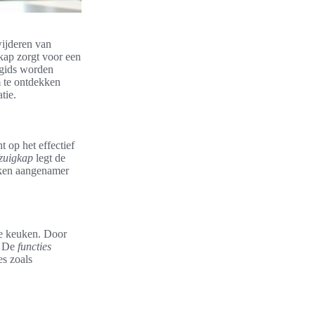
rwijderen van
kap zorgt voor een
 gids worden
 te ontdekken
tie.
 op het effectief
afzuigkap
legt de
uken aangenamer
 de keuken. Door
. De
functies
es zoals