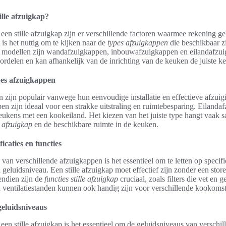
tille afzuigkap?
 een stille afzuigkap zijn er verschillende factoren waarmee rekening 
 is het nuttig om te kijken naar de
types afzuigkappen
die beschikbaar zi
modellen zijn wandafzuigkappen, inbouwafzuigkappen en eilandafzui
oordelen en kan afhankelijk van de inrichting van de keuken de juiste ke
pes afzuigkappen
zijn populair vanwege hun eenvoudige installatie en effectieve afzuig
n zijn ideaal voor een strakke uitstraling en ruimtebesparing. Eilanda
keukens met een kookeiland. Het kiezen van het juiste type hangt vaak 
e afzuigkap
en de beschikbare ruimte in de keuken.
icaties en functies
 van verschillende afzuigkappen is het essentieel om te letten op specifi
n geluidsniveau. Een stille afzuigkap moet effectief zijn zonder een sto
endien zijn de
functies stille afzuigkap
cruciaal, zoals filters die vet en g
a ventilatiestanden kunnen ook handig zijn voor verschillende kookoms
geluidsniveaus
 een stille afzuigkap is het essentieel om de geluidsniveaus van verschi