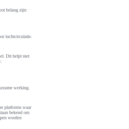
ot belang zijn:
or luchtcirculatie.
el. Dit helpt niet
:
uurzame werking.
ine platforms waar
staan bekend om
kopen worden