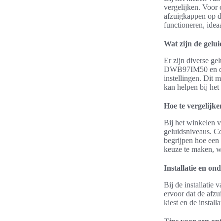
vergelijken. Voor
afzuigkappen op d
functioneren, ide
Wat zijn de gelu
Er zijn diverse ge
DWB97IM50 en de 
instellingen. Dit 
kan helpen bij he
Hoe te vergelijke
Bij het winkelen v
geluidsniveaus. C
begrijpen hoe een 
keuze te maken, w
Installatie en on
Bij de installatie 
ervoor dat de afz
kiest en de instal