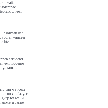
ze omvatten
sisolerende
gebruik tot een
eluidsniveau kan
dt vooral wanneer
rechten.
unnen afleidend
 van een moderne
 aangenamere
grip van wat deze
uden tot alledaagse
uigkap tot wel 70
enamere ervaring