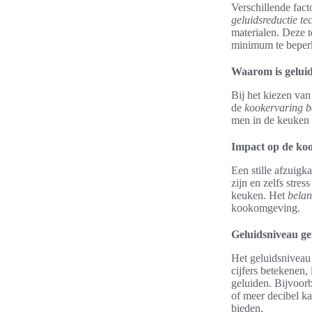
Verschillende fact
geluidsreductie te
materialen. Deze t
minimum te beperk
Waarom is geluid
Bij het kiezen van
de
kookervaring b
men in de keuken 
Impact op de ko
Een stille afzuigk
zijn en zelfs stre
keuken. Het
belan
kookomgeving.
Geluidsniveau ge
Het geluidsniveau
cijfers betekenen,
geluiden. Bijvoorb
of meer decibel ka
bieden.