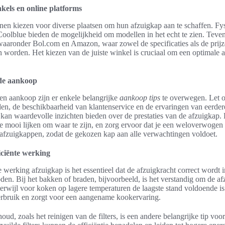
els en online platforms
n kiezen voor diverse plaatsen om hun afzuigkap aan te schaffen. Fy
oolblue bieden de mogelijkheid om modellen in het echt te zien. Tevens
 waaronder Bol.com en Amazon, waar zowel de specificaties als de prij
 worden. Het kiezen van de juiste winkel is cruciaal om een optimale 
 de aankoop
en aankoop zijn er enkele belangrijke
aankoop tips
te overwegen. Let 
en, de beschikbaarheid van klantenservice en de ervaringen van eerder
kan waardevolle inzichten bieden over de prestaties van de afzuigkap.
te mooi lijken om waar te zijn, en zorg ervoor dat je een weloverwoge
 afzuigkappen, zodat de gekozen kap aan alle verwachtingen voldoet.
iciënte werking
e werking afzuigkap is het essentieel dat de afzuigkracht correct wordt i
en. Bij het bakken of braden, bijvoorbeeld, is het verstandig om de a
 terwijl voor koken op lagere temperaturen de laagste stand voldoende i
rbruik en zorgt voor een aangename kookervaring.
ud, zoals het reinigen van de filters, is een andere belangrijke tip voo