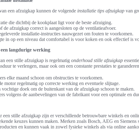
imale installatie
en van een afzuigkap kunnen de volgende
installatie tips afzuigkap
van gro
atie die dichtbij de kookplaat ligt voor de beste afzuiging.
f de afzuigkap correct is aangesloten op de ventilatieafvoer.
geleverde installatie-instructies nauwgezet om fouten te voorkomen.
te in op een niveau dat comfortabel is voor koken en ook effectief is vo
een langdurige werking
n een stille afzuigkap is regelmatig
onderhoud stille afzuigkap
essentie
sduur te verlengen, maar ook om een constante prestaties te garanderen
ters elke maand schoon om obstructies te voorkomen.
e motor regelmatig op correcte werking en eventuele slijtage.
 vochtige doek om de buitenkant van de afzuigkap schoon te maken.
ters volgens de aanbevelingen van de fabrikant voor een optimale en d
r een stille afzuigkap zijn er verschillende betrouwbare winkels en onl
tekende keuzes kunnen maken. Merken zoals Bosch, AEG en Siemens 
producten en kunnen vaak in zowel fysieke winkels als via online aan