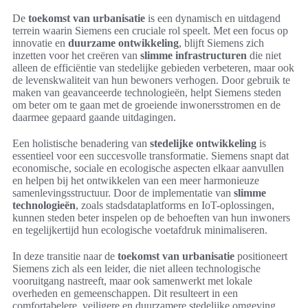
De
toekomst van urbanisatie
is een dynamisch en uitdagend
terrein waarin Siemens een cruciale rol speelt. Met een focus op
innovatie en
duurzame ontwikkeling
, blijft Siemens zich
inzetten voor het creëren van
slimme infrastructuren
die niet
alleen de efficiëntie van stedelijke gebieden verbeteren, maar ook
de levenskwaliteit van hun bewoners verhogen. Door gebruik te
maken van geavanceerde technologieën, helpt Siemens steden
om beter om te gaan met de groeiende inwonersstromen en de
daarmee gepaard gaande uitdagingen.
Een holistische benadering van
stedelijke ontwikkeling
is
essentieel voor een succesvolle transformatie. Siemens snapt dat
economische, sociale en ecologische aspecten elkaar aanvullen
en helpen bij het ontwikkelen van een meer harmonieuze
samenlevingsstructuur. Door de implementatie van
slimme
technologieën
, zoals stadsdataplatforms en IoT-oplossingen,
kunnen steden beter inspelen op de behoeften van hun inwoners
en tegelijkertijd hun ecologische voetafdruk minimaliseren.
In deze transitie naar de
toekomst van urbanisatie
positioneert
Siemens zich als een leider, die niet alleen technologische
vooruitgang nastreeft, maar ook samenwerkt met lokale
overheden en gemeenschappen. Dit resulteert in een
comfortabelere, veiligere en duurzamere stedelijke omgeving,