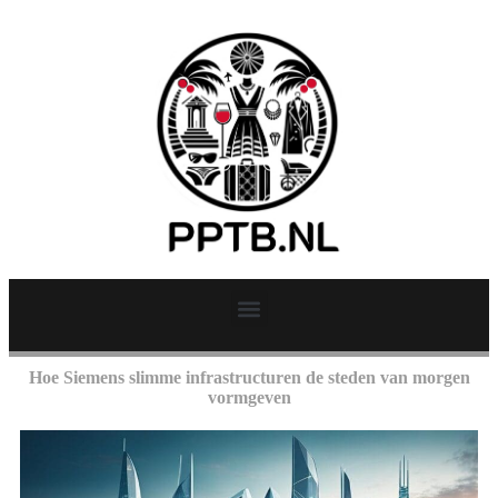
Hoe Siemens slimme infrastructuren de steden van morgen
vormgeven