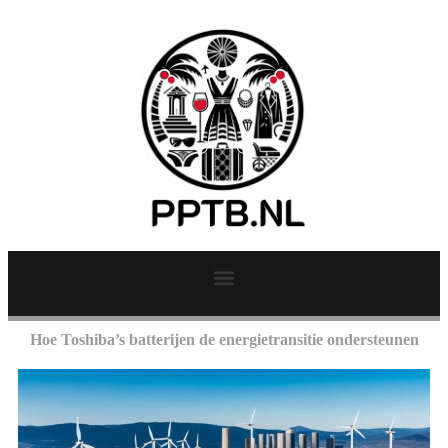
Hoe Toshiba’s batterijen de energietransitie ondersteunen