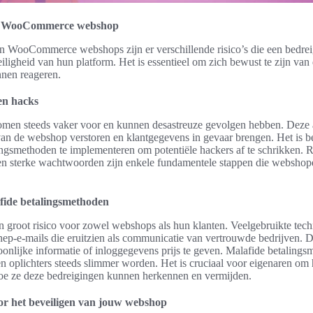
en WooCommerce webshop
n WooCommerce webshops zijn er verschillende risico’s die een bedre
ligheid van hun platform. Het is essentieel om zich bewust te zijn van
nnen reageren.
en hacks
men steeds vaker voor en kunnen desastreuze gevolgen hebben. Deze
 van de webshop verstoren en klantgegevens in gevaar brengen. Het is b
gingsmethoden te implementeren om potentiële hackers af te schrikken. 
en sterke wachtwoorden zijn enkele fundamentele stappen die websho
fide betalingsmethoden
n groot risico voor zowel webshops als hun klanten. Veelgebruikte tec
nep-e-mails die eruitzien als communicatie van vertrouwde bedrijven. D
onlijke informatie of inloggegevens prijs te geven. Malafide betalings
n oplichters steeds slimmer worden. Het is cruciaal voor eigenaren om 
oe ze deze bedreigingen kunnen herkennen en vermijden.
oor het beveiligen van jouw webshop