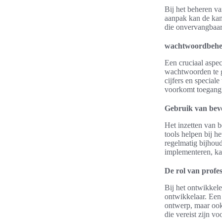
Bij het beheren va
aanpak kan de kan
die onvervangbaar
wachtwoordbehee
Een cruciaal aspec
wachtwoorden te ge
cijfers en speciale
voorkomt toegang 
Gebruik van beve
Het inzetten van 
tools helpen bij h
regelmatig bijhou
implementeren, ka
De rol van profe
Bij het ontwikkele
ontwikkelaar. Een
ontwerp, maar ook 
die vereist zijn v