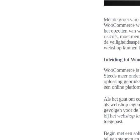
Met de groei van o
WooCommerce webs
het opzetten van 
risico’s, moet men
de veiligheidsasp
webshop kunnen b
Inleiding tot W
WooCommerce is e
Steeds meer onde
oplossing gebruiks
een online platfo
Als het gaat om ee
als webshop eigena
gevolgen voor de b
bij het
webshop la
toegepast.
Begin met een sol
tal van stappen e