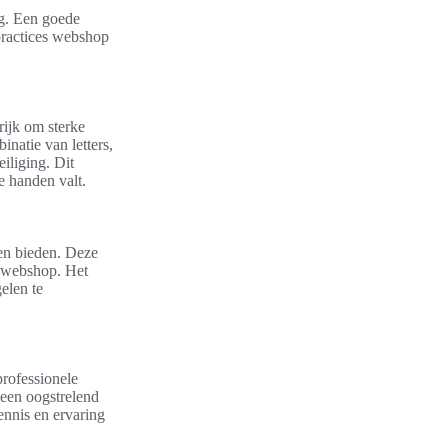
ng. Een goede
practices webshop
rijk om sterke
natie van letters,
eiliging. Dit
e handen valt.
en bieden. Deze
e webshop. Het
elen te
professionele
 een oogstrelend
ennis en ervaring