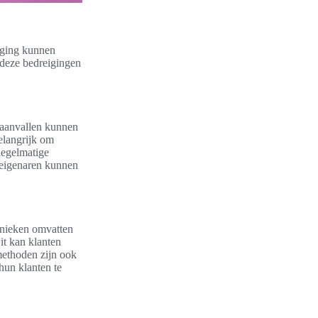
iging kunnen
 deze bedreigingen
 aanvallen kunnen
elangrijk om
Regelmatige
peigenaren kunnen
hnieken omvatten
it kan klanten
methoden zijn ook
hun klanten te