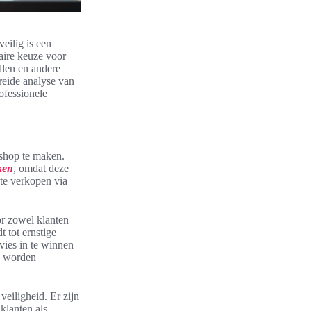
eilig is een
ire keuze voor
len en andere
breide analyse van
ofessionele
shop te maken.
ken
, omdat deze
 te verkopen via
or zowel klanten
 tot ernstige
vies in te winnen
en worden
eiligheid. Er zijn
klanten als