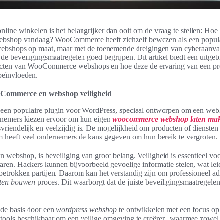
nline winkelen is het belangrijker dan ooit om de vraag te stellen: Hoe v
hop vandaag? WooCommerce heeft zichzelf bewezen als een popula
webshops op maat, maar met de toenemende dreigingen van cyberaanval
 de beveiligingsmaatregelen goed begrijpen. Dit artikel biedt een uitge
ecten van WooCommerce webshops en hoe deze de ervaring van een pr
eïnvloeden.
ooCommerce en webshop veiligheid
en populaire plugin voor WordPress, speciaal ontworpen om een web
rnemers kiezen ervoor om hun eigen
woocommerce webshop laten ma
vriendelijk en veelzijdig is. De mogelijkheid om producten of diensten
rm heeft veel ondernemers de kans gegeven om hun bereik te vergroten.
n webshop, is beveiliging van groot belang. Veiligheid is essentieel vo
ren. Hackers kunnen bijvoorbeeld gevoelige informatie stelen, wat leidt
etrokken partijen. Daarom kan het verstandig zijn om professioneel ad
ten bouwen
proces. Dit waarborgt dat de juiste beveiligingsmaatregel
ide basis door een
wordpress webshop
te ontwikkelen met een focus op v
n tools beschikbaar om een veilige omgeving te creëren, waarmee zowel 