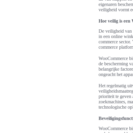
eigenaren bescher
veiligheid vormt e
Hoe veilig is e
De veiligheid van
in een online win
commerce sector. 
commerce platform
WooCommerce bied
de bescherming va
belangrijke factor
ongeacht het appa
Het regelmatig uit
veiligheidsmaatre
prioriteit te gev
zoekmachines, maa
technologische op
Beveiligingsfun
WooCommerce biedt