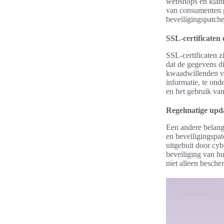
webshops en klant
van consumenten g
beveiligingspatch
SSL-certificaten 
SSL-certificaten z
dat de gegevens d
kwaadwillenden vr
informatie, te ond
en het gebruik van
Regelmatige upda
Een andere belang
en beveiligingspa
uitgebuit door cyb
beveiliging van h
niet alleen besche