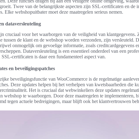
en. Deze functies dragen bij aan een veiligere online omgeving, waard
roeit. Twee van de belangrijkste aspecten zijn SSL-certificaten en de 
es. Elke webshopuitbater moet deze maatregelen serieus nemen.
en dataversleuteling
ijn cruciaal voor het waarborgen van de veiligheid van klantgegevens.
ie tussen de klant en de webshop worden verzonden, zijn versleuteld. D
ijwel onmogelijk om gevoelige informatie, zoals creditcardgegevens en
erscheppen. Dataversleuteling is een essentieel onderdeel van een prof
 SSL-certificaten is daar een fundamenteel aspect van.
tes en beveiligingspatches
rijke beveiligingsfunctie van WooCommerce is de regelmatige aanleve
tches. Deze updates helpen bij het verhelpen van kwetsbaarheden die 
ercriminaliteit. Het is cruciaal dat webwinkeliers deze updates regelma
un webshop te waarborgen. Door deze maatregelen te implementeren, bl
rmd tegen actuele bedreigingen, maar blijft ook het klantvertrouwen be