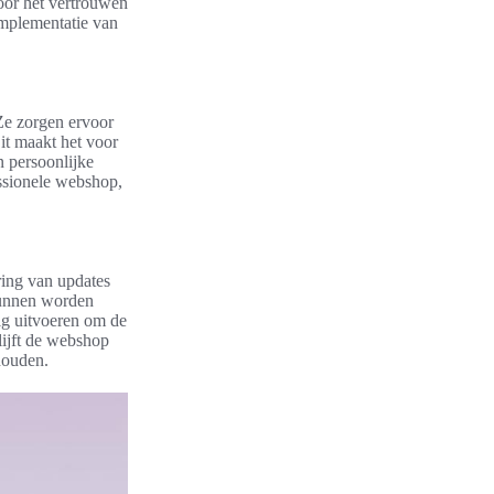
oor het vertrouwen
implementatie van
 Ze zorgen ervoor
it maakt het voor
 persoonlijke
essionele webshop,
ring van updates
kunnen worden
tig uitvoeren om de
ijft de webshop
houden.