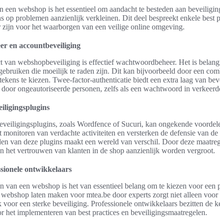
n een webshop is het essentieel om aandacht te besteden aan beveiligi
s op problemen aanzienlijk verkleinen. Dit deel bespreekt enkele best 
 zijn voor het waarborgen van een veilige online omgeving.
r en accountbeveiliging
t van webshopbeveiliging is effectief wachtwoordbeheer. Het is belang
bruiken die moeilijk te raden zijn. Dit kan bijvoorbeeld door een combi
 tekens te kiezen. Twee-factor-authenticatie biedt een extra laag van bev
door ongeautoriseerde personen, zelfs als een wachtwoord in verkeerd
iligingsplugins
beveiligingsplugins, zoals Wordfence of Sucuri, kan ongekende voordel
et monitoren van verdachte activiteiten en versterken de defensie van d
den van deze plugins maakt een wereld van verschil. Door deze maatreg
n het vertrouwen van klanten in de shop aanzienlijk worden vergroot.
ssionele ontwikkelaars
n van een webshop is het van essentieel belang om te kiezen voor een 
 webshop laten maken voor mtea.be door experts zorgt niet alleen voor
voor een sterke beveiliging. Professionele ontwikkelaars bezitten de k
oor het implementeren van best practices en beveiligingsmaatregelen.