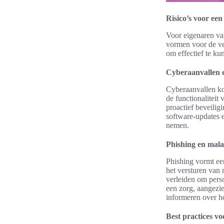
Risico’s voor e
Voor eigenaren va
vormen voor de vei
om effectief te ku
Cyberaanvallen 
Cyberaanvallen ko
de functionaliteit
proactief beveili
software-updates 
nemen.
Phishing en mala
Phishing vormt ee
het versturen van 
verleiden om perso
een zorg, aangezie
informeren over h
Best practices v