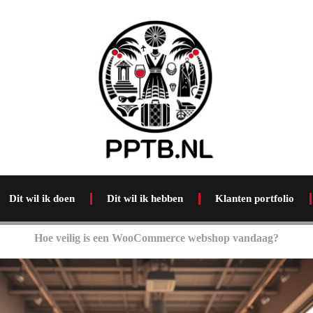
Dit wil ik doen
Dit wil ik hebben
Klanten portfolio
Hoe veilig is een WooCommerce webshop vandaag?