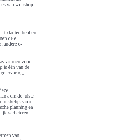
cipes van webshop
dat klanten hebben
nen de e-
t andere e-
sis vormen voor
op
is één van de
ige ervaring,
 deze
lang om de juiste
antrekkelijk voor
sche planning en
jk verbeteren.
hermen van