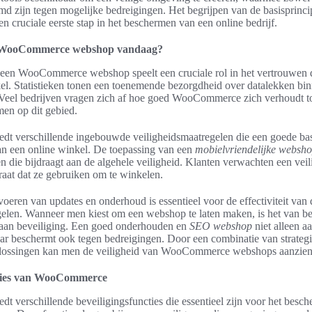
md zijn tegen mogelijke bedreigingen. Het begrijpen van de basisprin
en cruciale eerste stap in het beschermen van een online bedrijf.
en WooCommerce webshop vandaag?
 een WooCommerce webshop speelt een cruciale rol in het vertrouwen 
kel. Statistieken tonen een toenemende bezorgdheid over datalekken bin
Veel bedrijven vragen zich af hoe goed WooCommerce zich verhoudt to
en op dit gebied.
t verschillende ingebouwde veiligheidsmaatregelen die een goede ba
n een online winkel. De toepassing van een
mobielvriendelijke websh
en die bijdraagt aan de algehele veiligheid. Klanten verwachten een veil
raat dat ze gebruiken om te winkelen.
voeren van updates en onderhoud is essentieel voor de effectiviteit van
gelen. Wanneer men kiest om een webshop te laten maken, is het van be
en aan beveiliging. Een goed onderhouden en
SEO webshop
niet alleen a
r beschermt ook tegen bedreigingen. Door een combinatie van strategi
lossingen kan men de veiligheid van WooCommerce webshops aanzienli
cties van WooCommerce
 verschillende beveiligingsfuncties die essentieel zijn voor het besc