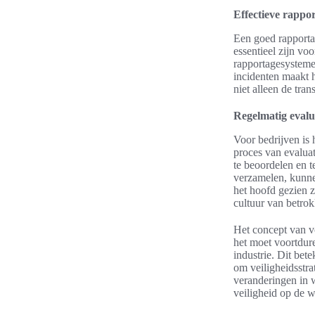
Effectieve rappo
Een goed rapporta
essentieel zijn vo
rapportagesysteme
incidenten maakt 
niet alleen de tran
Regelmatig evalu
Voor bedrijven is 
proces van evaluat
te beoordelen en t
verzamelen, kunnen
het hoofd gezien z
cultuur van betro
Het concept van vo
het moet voortdur
industrie. Dit bet
om veiligheidsstra
veranderingen in w
veiligheid op de w