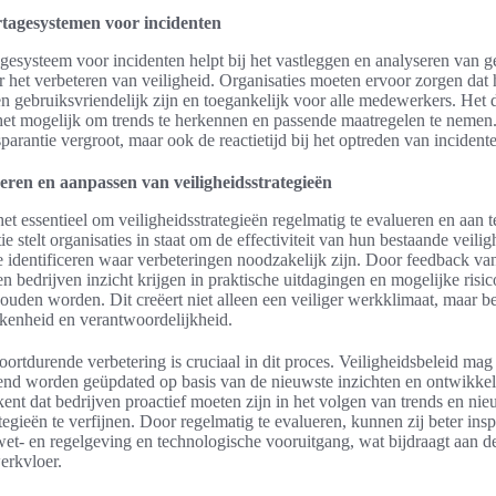
rtagesystemen voor incidenten
gesysteem voor incidenten helpt bij het vastleggen en analyseren van g
or het verbeteren van veiligheid. Organisaties moeten ervoor zorgen dat
n gebruiksvriendelijk zijn en toegankelijk voor alle medewerkers. Het
het mogelijk om trends te herkennen en passende maatregelen te nemen
sparantie vergroot, maar ook de reactietijd bij het optreden van incident
eren en aanpassen van veiligheidsstrategieën
het essentieel om veiligheidsstrategieën regelmatig te evalueren en aan t
ie stelt organisaties in staat om de effectiviteit van hun bestaande veil
e identificeren waar verbeteringen noodzakelijk zijn. Door feedback v
 bedrijven inzicht krijgen in praktische uitdagingen en mogelijke risic
ouden worden. Dit creëert niet alleen een veiliger werkklimaat, maar b
kkenheid en verantwoordelijkheid.
ortdurende verbetering is cruciaal in dit proces. Veiligheidsbeleid mag n
end worden geüpdated op basis van de nieuwste inzichten en ontwikkel
ekent dat bedrijven proactief moeten zijn in het volgen van trends en ni
tegieën te verfijnen. Door regelmatig te evalueren, kunnen zij beter ins
et- en regelgeving en technologische vooruitgang, wat bijdraagt aan d
erkvloer.