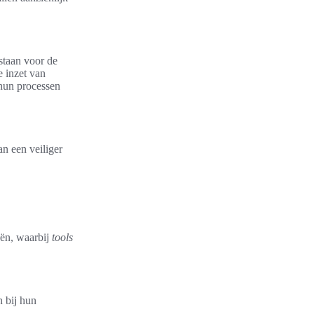
 staan voor de
e inzet van
 hun processen
n een veiliger
eën, waarbij
tools
n bij hun