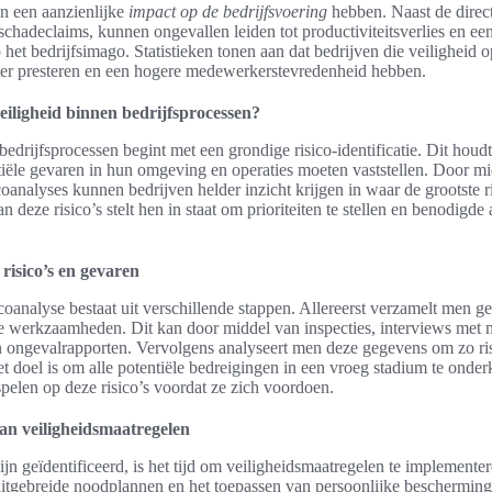
n een aanzienlijke
impact op de bedrijfsvoering
hebben. Naast de direc
chadeclaims, kunnen ongevallen leiden tot productiviteitsverlies en ee
het bedrijfsimago. Statistieken tonen aan dat bedrijven die veiligheid 
ter presteren en een hogere medewerkerstevredenheid hebben.
eiligheid binnen bedrijfsprocessen?
bedrijfsprocessen begint met een grondige risico-identificatie. Dit houdt
tiële gevaren in hun omgeving en operaties moeten vaststellen. Door m
icoanalyses kunnen bedrijven helder inzicht krijgen in waar de grootste r
n deze risico’s stelt hen in staat om prioriteiten te stellen en benodigde 
 risico’s en gevaren
icoanalyse bestaat uit verschillende stappen. Allereerst verzamelt men 
 werkzaamheden. Dit kan door middel van inspecties, interviews met
n ongevalrapporten. Vervolgens analyseert men deze gegevens om zo ri
Het doel is om alle potentiële bedreigingen in een vroeg stadium te onde
spelen op deze risico’s voordat ze zich voordoen.
n veiligheidsmaatregelen
zijn geïdentificeerd, is het tijd om veiligheidsmaatregelen te implemente
itgebreide noodplannen en het toepassen van persoonlijke beschermin