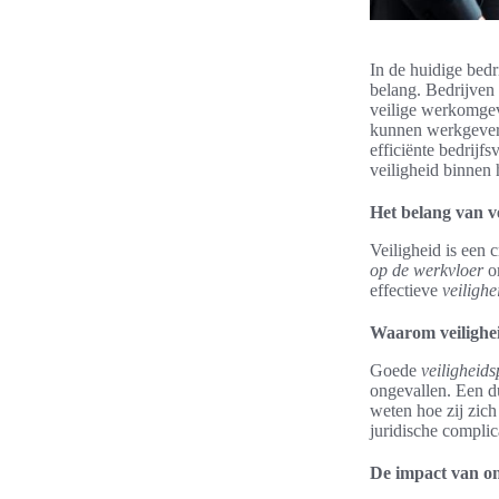
In de huidige bedr
belang. Bedrijven 
veilige werkomgev
kunnen werkgevers
efficiënte bedrijfs
veiligheid binnen 
Het belang van v
Veiligheid is een 
op de werkvloer
om
effectieve
veiligh
Waarom veilighei
Goede
veiligheid
ongevallen. Een du
weten hoe zij zich
juridische complic
De impact van on