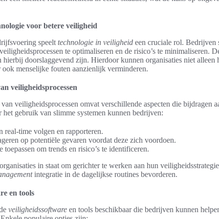
nologie voor betere veiligheid
rijfsvoering speelt
technologie in veiligheid
een cruciale rol. Bedrijven
eiligheidsprocessen te optimaliseren en de risico’s te minimaliseren. D
 hierbij doorslaggevend zijn. Hierdoor kunnen organisaties niet alleen
r ook menselijke fouten aanzienlijk verminderen.
an veiligheidsprocessen
van veiligheidsprocessen omvat verschillende aspecten die bijdragen aa
 het gebruik van slimme systemen kunnen bedrijven:
n real-time volgen en rapporteren.
eageren op potentiële gevaren voordat deze zich voordoen.
 toepassen om trends en risico’s te identificeren.
organisaties in staat om gerichter te werken aan hun veiligheidsstrategi
management
integratie in de dagelijkse routines bevorderen.
re en tools
nde
veiligheidssoftware
en tools beschikbaar die bedrijven kunnen helpe
 Enkele populaire opties zijn: