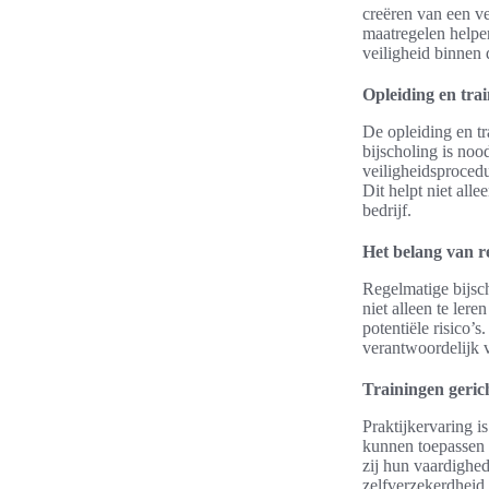
creëren van een v
maatregelen helpe
veiligheid binnen 
Opleiding en tra
De opleiding en tr
bijscholing is no
veiligheidsproced
Dit helpt niet all
bedrijf.
Het belang van r
Regelmatige bijsc
niet alleen te ler
potentiële risico’
verantwoordelijk v
Trainingen geric
Praktijkervaring i
kunnen toepassen 
zij hun vaardighed
zelfverzekerdheid 