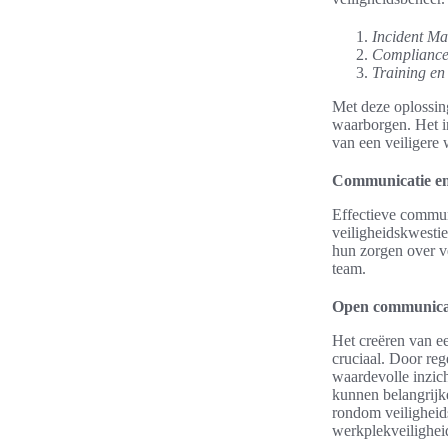
Incident M
Compliance
Training en
Met deze oplossi
waarborgen. Het in
van een veiligere
Communicatie en 
Effectieve communi
veiligheidskwesti
hun zorgen over ve
team.
Open communicati
Het creëren van e
cruciaal. Door re
waardevolle inzic
kunnen belangrijk
rondom veiligheid
werkplekveilighei