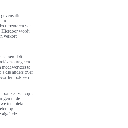
egevens die
 hun
 documenteren van
. Hierdoor wordt
en verkort.
e passen. Dit
igheidsmaatregelen
an medewerkers te
o’s die anders over
evordert ook een
ooit statisch zijn;
ingen in de
euwe technieken
pelen op
e algehele