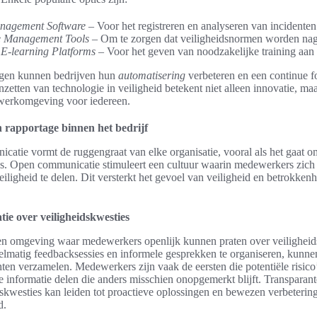
anagement Software
– Voor het registreren en analyseren van incidenten
 Management Tools
– Om te zorgen dat veiligheidsnormen worden nag
 E-learning Platforms
– Voor het geven van noodzakelijke training aa
ngen kunnen bedrijven hun
automatisering
verbeteren en een continue 
zetten van technologie in veiligheid betekent niet alleen innovatie, ma
 werkomgeving voor iedereen.
rapportage binnen het bedrijf
catie vormt de ruggengraat van elke organisatie, vooral als het gaat o
es. Open communicatie stimuleert een cultuur waarin medewerkers zich
iligheid te delen. Dit versterkt het gevoel van veiligheid en betrokken
e over veiligheidskwesties
en omgeving waar medewerkers openlijk kunnen praten over veiligheid
gelmatig feedbacksessies en informele gesprekken te organiseren, kunne
hten verzamelen. Medewerkers zijn vaak de eersten die potentiële risic
e informatie delen die anders misschien onopgemerkt blijft. Transpara
skwesties kan leiden tot proactieve oplossingen en bewezen verbeterin
d.