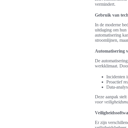
vermindert.
Gebruik van tech
In de moderne bed
uitdaging om hun v
automatisering kan
stroomlijnen, maa
Automatisering v
De automatisering 
werkklimaat. Door
Incidenten i
Proactief r
Data-analyse
Deze aanpak stelt 
voor veiligheids
Veiligheidssoftwa
Er zijn verschille
veiligheidsbeheer.