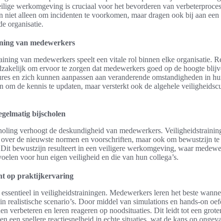
eilige werkomgeving is cruciaal voor het bevorderen van verbeterproce
n niet alleen om incidenten te voorkomen, maar dragen ook bij aan een 
de organisatie.
ining van medewerkers
aining van medewerkers speelt een vitale rol binnen elke organisatie. 
odzakelijk om ervoor te zorgen dat medewerkers goed op de hoogte blij
ures en zich kunnen aanpassen aan veranderende omstandigheden in 
een om de kennis te updaten, maar versterkt ook de algehele veiligheidsc
egelmatig bijscholen
holing verhoogt de deskundigheid van medewerkers. Veiligheidstraini
en over de nieuwste normen en voorschriften, maar ook om bewustzijn te
s. Dit bewustzijn resulteert in een veiligere werkomgeving, waar medew
oelen voor hun eigen veiligheid en die van hun collega’s.
ht op praktijkervaring
s essentieel in veiligheidstrainingen. Medewerkers leren het beste wanne
in realistische scenario’s. Door middel van simulations en hands-on o
en verbeteren en leren reageren op noodsituaties. Dit leidt tot een grote
en een snellere reactiesnelheid in echte situaties, wat de kans op ongeva