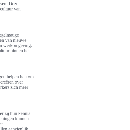
ssen. Deze
cultuur van
Regelmatige
ven van nieuwe
hun werkomgeving.
ultuur binnen het
ngen helpen hen om
 creëren over
erkers zich meer
er zij hun kennis
efeningen kunnen
re
llen aanzienlijk