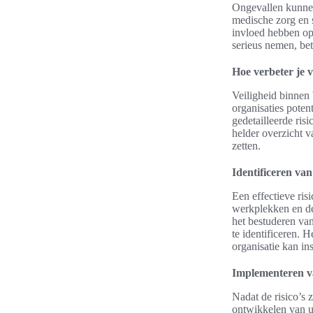
Ongevallen kunne
medische zorg en s
invloed hebben op 
serieus nemen, be
Hoe verbeter je v
Veiligheid binnen 
organisaties poten
gedetailleerde ris
helder overzicht va
zetten.
Identificeren van
Een effectieve ris
werkplekken en de
het bestuderen va
te identificeren. 
organisatie kan in
Implementeren va
Nadat de risico’s 
ontwikkelen van u