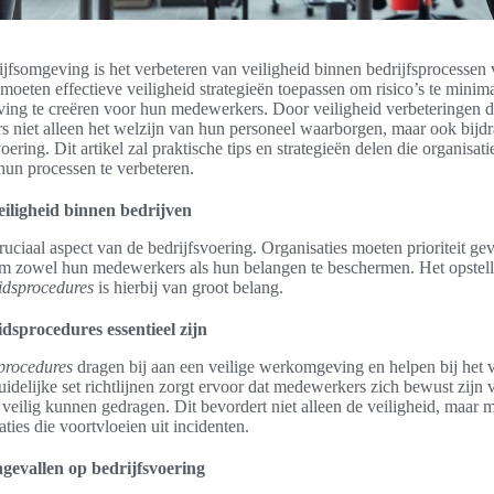
ijfsomgeving is het verbeteren van veiligheid binnen bedrijfsprocessen 
moeten effectieve veiligheid strategieën toepassen om risico’s te minim
ing te creëren voor hun medewerkers. Door veiligheid verbeteringen d
 niet alleen het welzijn van hun personeel waarborgen, maar ook bijd
voering. Dit artikel zal praktische tips en strategieën delen die organisa
hun processen te verbeteren.
eiligheid binnen bedrijven
cruciaal aspect van de bedrijfsvoering. Organisaties moeten prioriteit g
 zowel hun medewerkers als hun belangen te beschermen. Het opstell
eidsprocedures
is hierbij van groot belang.
dsprocedures essentieel zijn
sprocedures
dragen bij aan een veilige werkomgeving en helpen bij het
idelijke set richtlijnen zorgt ervoor dat medewerkers zich bewust zijn v
 veilig kunnen gedragen. Dit bevordert niet alleen de veiligheid, maar 
aties die voortvloeien uit incidenten.
gevallen op bedrijfsvoering