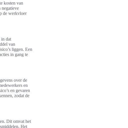
te kosten van
n negatieve
op de werkvloer
 in dat
iddel van
isico’s liggen. Een
acties in gang te
gegevens over de
 medewerkers en
sico’s en gevaren
rkennen, zodat de
ren. Dit omvat het
gsmiddelen. Het