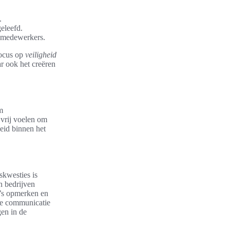
.
eleefd.
n medewerkers.
focus op
veiligheid
ar ook het creëren
m
 vrij voelen om
heid binnen het
skwesties is
n bedrijven
o’s opmerken en
nte communicatie
gen in de