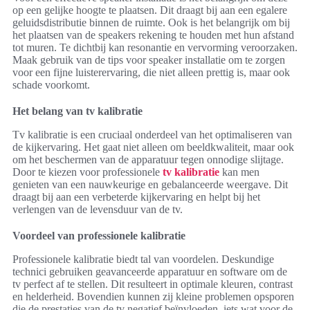
op een gelijke hoogte te plaatsen. Dit draagt bij aan een egalere
geluidsdistributie binnen de ruimte. Ook is het belangrijk om bij
het plaatsen van de speakers rekening te houden met hun afstand
tot muren. Te dichtbij kan resonantie en vervorming veroorzaken.
Maak gebruik van de tips voor speaker installatie om te zorgen
voor een fijne luisterervaring, die niet alleen prettig is, maar ook
schade voorkomt.
Het belang van tv kalibratie
Tv kalibratie is een cruciaal onderdeel van het optimaliseren van
de kijkervaring. Het gaat niet alleen om beeldkwaliteit, maar ook
om het beschermen van de apparatuur tegen onnodige slijtage.
Door te kiezen voor professionele
tv kalibratie
kan men
genieten van een nauwkeurige en gebalanceerde weergave. Dit
draagt bij aan een verbeterde kijkervaring en helpt bij het
verlengen van de levensduur van de tv.
Voordeel van professionele kalibratie
Professionele kalibratie biedt tal van voordelen. Deskundige
technici gebruiken geavanceerde apparatuur en software om de
tv perfect af te stellen. Dit resulteert in optimale kleuren, contrast
en helderheid. Bovendien kunnen zij kleine problemen opsporen
die de prestaties van de tv negatief beïnvloeden, iets wat voor de