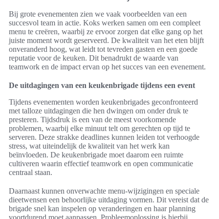
Bij grote evenementen zien we vaak voorbeelden van een
succesvol team in actie. Koks werken samen om een compleet
menu te creëren, waarbij ze ervoor zorgen dat elke gang op het
juiste moment wordt geserveerd. De kwaliteit van het eten blijft
onveranderd hoog, wat leidt tot tevreden gasten en een goede
reputatie voor de keuken. Dit benadrukt de waarde van
teamwork en de impact ervan op het succes van een evenement.
De uitdagingen van een keukenbrigade tijdens een event
Tijdens evenementen worden keukenbrigades geconfronteerd
met talloze uitdagingen die hen dwingen om onder druk te
presteren. Tijdsdruk is een van de meest voorkomende
problemen, waarbij elke minuut telt om gerechten op tijd te
serveren. Deze strakke deadlines kunnen leiden tot verhoogde
stress, wat uiteindelijk de kwaliteit van het werk kan
beïnvloeden. De keukenbrigade moet daarom een ruimte
cultiveren waarin effectief teamwork en open communicatie
centraal staan.
Daarnaast kunnen onverwachte menu-wijzigingen en speciale
dieetwensen een behoorlijke uitdaging vormen. Dit vereist dat de
brigade snel kan inspelen op veranderingen en haar planning
voortdurend moet aanpassen. Probleemoplossing is hierbij