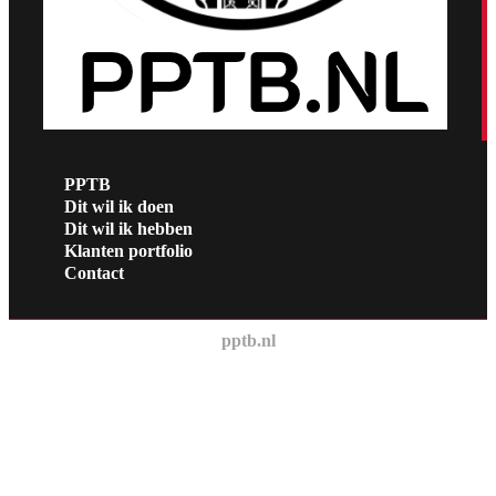
PPTB
Dit wil ik doen
Dit wil ik hebben
Klanten portfolio
Contact
pptb.nl