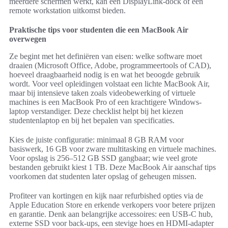
meerdere schermen werkt, kan een DisplayLink-dock of een
remote workstation uitkomst bieden.
Praktische tips voor studenten die een MacBook Air
overwegen
Ze begint met het definiëren van eisen: welke software moet
draaien (Microsoft Office, Adobe, programmeertools of CAD),
hoeveel draagbaarheid nodig is en wat het beoogde gebruik
wordt. Voor veel opleidingen volstaat een lichte MacBook Air,
maar bij intensieve taken zoals videobewerking of virtuele
machines is een MacBook Pro of een krachtigere Windows-
laptop verstandiger. Deze checklist helpt bij het kiezen
studentenlaptop en bij het bepalen van specificaties.
Kies de juiste configuratie: minimaal 8 GB RAM voor
basiswerk, 16 GB voor zware multitasking en virtuele machines.
Voor opslag is 256–512 GB SSD gangbaar; wie veel grote
bestanden gebruikt kiest 1 TB. Deze MacBook Air aanschaf tips
voorkomen dat studenten later opslag of geheugen missen.
Profiteer van kortingen en kijk naar refurbished opties via de
Apple Education Store en erkende verkopers voor betere prijzen
en garantie. Denk aan belangrijke accessoires: een USB-C hub,
externe SSD voor back-ups, een stevige hoes en HDMI-adapter