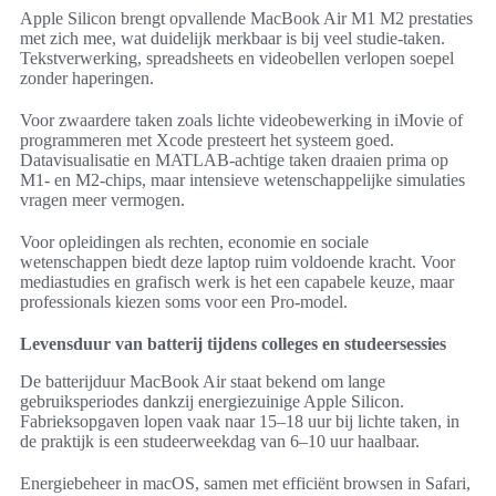
Apple Silicon brengt opvallende MacBook Air M1 M2 prestaties
met zich mee, wat duidelijk merkbaar is bij veel studie-taken.
Tekstverwerking, spreadsheets en videobellen verlopen soepel
zonder haperingen.
Voor zwaardere taken zoals lichte videobewerking in iMovie of
programmeren met Xcode presteert het systeem goed.
Datavisualisatie en MATLAB-achtige taken draaien prima op
M1- en M2-chips, maar intensieve wetenschappelijke simulaties
vragen meer vermogen.
Voor opleidingen als rechten, economie en sociale
wetenschappen biedt deze laptop ruim voldoende kracht. Voor
mediastudies en grafisch werk is het een capabele keuze, maar
professionals kiezen soms voor een Pro-model.
Levensduur van batterij tijdens colleges en studeersessies
De batterijduur MacBook Air staat bekend om lange
gebruiksperiodes dankzij energiezuinige Apple Silicon.
Fabrieksopgaven lopen vaak naar 15–18 uur bij lichte taken, in
de praktijk is een studeerweekdag van 6–10 uur haalbaar.
Energiebeheer in macOS, samen met efficiënt browsen in Safari,