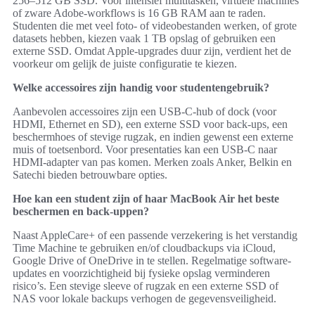
256–512 GB SSD. Voor intensief multitasken, virtuele machines
of zware Adobe-workflows is 16 GB RAM aan te raden.
Studenten die met veel foto- of videobestanden werken, of grote
datasets hebben, kiezen vaak 1 TB opslag of gebruiken een
externe SSD. Omdat Apple-upgrades duur zijn, verdient het de
voorkeur om gelijk de juiste configuratie te kiezen.
Welke accessoires zijn handig voor studentengebruik?
Aanbevolen accessoires zijn een USB-C-hub of dock (voor
HDMI, Ethernet en SD), een externe SSD voor back-ups, een
beschermhoes of stevige rugzak, en indien gewenst een externe
muis of toetsenbord. Voor presentaties kan een USB-C naar
HDMI-adapter van pas komen. Merken zoals Anker, Belkin en
Satechi bieden betrouwbare opties.
Hoe kan een student zijn of haar MacBook Air het beste
beschermen en back‑uppen?
Naast AppleCare+ of een passende verzekering is het verstandig
Time Machine te gebruiken en/of cloudbackups via iCloud,
Google Drive of OneDrive in te stellen. Regelmatige software-
updates en voorzichtigheid bij fysieke opslag verminderen
risico’s. Een stevige sleeve of rugzak en een externe SSD of
NAS voor lokale backups verhogen de gegevensveiligheid.