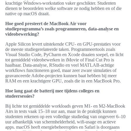
krachtige Windows-workstation vaker geschikter. Studenten
dienen te beoordelen welke software ze nodig hebben en of die
native op macOS draait.
Hoe goed presteert de MacBook Air voor
studieprogramma’s zoals programmeren, data-analyse en
videobewerking?
Apple Silicon levert uitstekende CPU- en GPU-prestaties voor
de meeste studiegerelateerde taken. Programmeertools zoals
Visual Studio Code, PyCharm en Xcode draaien soepel, en licht
tot gemiddeld videobewerken in iMovie of Final Cut Pro is
haalbaar. Data-analyse, RStudio en veel MATLAB-achtige
workflows functioneren goed, maar zeer zware simulaties of
geavanceerde Adobe-projecten kunnen baat hebben bij meer
RAM en een krachtigere GPU, zoals die in een MacBook Pro.
Hoe lang gaat de batterij mee tijdens colleges en
studeersessies?
Bij lichte tot gemiddelde workloads geven M1- en M2-MacBook
Airs in tests vaak 15–18 uur aan, maar in de praktijk kunnen
studenten rekenen op een volledige studiedag van ongeveer 6–10
uur afhankelijk van schermhelderheid, wifi-usage en actieve
apps. macOS heeft energiebeheeropties en Safari is doorgaans