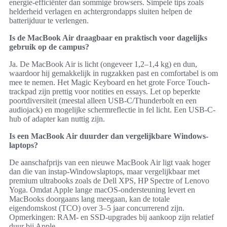
energie-efficiënter dan sommige browsers. Simpele tips zoals
helderheid verlagen en achtergrondapps sluiten helpen de
batterijduur te verlengen.
Is de MacBook Air draagbaar en praktisch voor dagelijks
gebruik op de campus?
Ja. De MacBook Air is licht (ongeveer 1,2–1,4 kg) en dun,
waardoor hij gemakkelijk in rugzakken past en comfortabel is om
mee te nemen. Het Magic Keyboard en het grote Force Touch-
trackpad zijn prettig voor notities en essays. Let op beperkte
poortdiversiteit (meestal alleen USB-C/Thunderbolt en een
audiojack) en mogelijke schermreflectie in fel licht. Een USB-C-
hub of adapter kan nuttig zijn.
Is een MacBook Air duurder dan vergelijkbare Windows-
laptops?
De aanschafprijs van een nieuwe MacBook Air ligt vaak hoger
dan die van instap-Windowslaptops, maar vergelijkbaar met
premium ultrabooks zoals de Dell XPS, HP Spectre of Lenovo
Yoga. Omdat Apple lange macOS-ondersteuning levert en
MacBooks doorgaans lang meegaan, kan de totale
eigendomskost (TCO) over 3–5 jaar concurrerend zijn.
Opmerkingen: RAM- en SSD-upgrades bij aankoop zijn relatief
duur bij Apple.