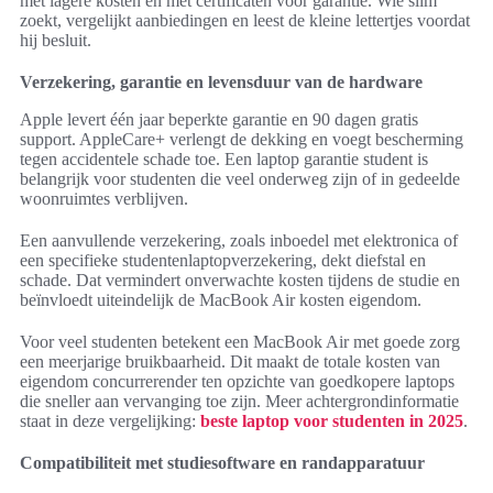
met lagere kosten en met certificaten voor garantie. Wie slim
zoekt, vergelijkt aanbiedingen en leest de kleine lettertjes voordat
hij besluit.
Verzekering, garantie en levensduur van de hardware
Apple levert één jaar beperkte garantie en 90 dagen gratis
support. AppleCare+ verlengt de dekking en voegt bescherming
tegen accidentele schade toe. Een laptop garantie student is
belangrijk voor studenten die veel onderweg zijn of in gedeelde
woonruimtes verblijven.
Een aanvullende verzekering, zoals inboedel met elektronica of
een specifieke studentenlaptopverzekering, dekt diefstal en
schade. Dat vermindert onverwachte kosten tijdens de studie en
beïnvloedt uiteindelijk de MacBook Air kosten eigendom.
Voor veel studenten betekent een MacBook Air met goede zorg
een meerjarige bruikbaarheid. Dit maakt de totale kosten van
eigendom concurrerender ten opzichte van goedkopere laptops
die sneller aan vervanging toe zijn. Meer achtergrondinformatie
staat in deze vergelijking:
beste laptop voor studenten in 2025
.
Compatibiliteit met studiesoftware en randapparatuur