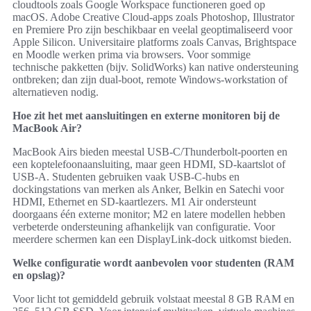
cloudtools zoals Google Workspace functioneren goed op
macOS. Adobe Creative Cloud-apps zoals Photoshop, Illustrator
en Premiere Pro zijn beschikbaar en veelal geoptimaliseerd voor
Apple Silicon. Universitaire platforms zoals Canvas, Brightspace
en Moodle werken prima via browsers. Voor sommige
technische pakketten (bijv. SolidWorks) kan native ondersteuning
ontbreken; dan zijn dual-boot, remote Windows-workstation of
alternatieven nodig.
Hoe zit het met aansluitingen en externe monitoren bij de
MacBook Air?
MacBook Airs bieden meestal USB-C/Thunderbolt-poorten en
een koptelefoonaansluiting, maar geen HDMI, SD-kaartslot of
USB-A. Studenten gebruiken vaak USB-C-hubs en
dockingstations van merken als Anker, Belkin en Satechi voor
HDMI, Ethernet en SD-kaartlezers. M1 Air ondersteunt
doorgaans één externe monitor; M2 en latere modellen hebben
verbeterde ondersteuning afhankelijk van configuratie. Voor
meerdere schermen kan een DisplayLink-dock uitkomst bieden.
Welke configuratie wordt aanbevolen voor studenten (RAM
en opslag)?
Voor licht tot gemiddeld gebruik volstaat meestal 8 GB RAM en