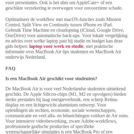
voor presentaties. Ook is het slim om AppleCare+ of een
geschikte verzekering te overwegen voor onvoorziene schade.
Optimaliseer de workflow met macOS-functies zoals Mission
Control, Split View en Continuity tussen iPhone en iPad.
Gebruik Time Machine en cloudopslag (iCloud, Google Drive,
OneDrive) voor automatische back-ups. Voor lokale vergelijking
en advies over welke laptop past bij studie en budget kan deze
gids helpen:
laptop voor werk en studie
, met praktische
informatie over MacBook Air tips studenten en MacBook Air
onderwijs Nederland.
FAQ
Is een MacBook Air geschikt voor studenten?
De MacBook Air is voor veel Nederlandse studenten uitstekend
geschikt. De Apple Silicon-chips (M1, M2 en opvolgers) bieden
sterke prestaties bij laag energieverbruik, een scherp Retina-
display en een lichtgewicht aluminium ontwerp. Voor
opleidingen als rechten, economie, sociale wetenschappen,
communicatie en veel alfa- en bètarichtingen voldoet de Air ruim.
Voor intensieve videobewerking, zware Adobe-workflows,
professionele grafische producties of specifieke
wetenschappelijke simulaties is een MacBook Pro of een