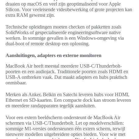
draaien op macOS en veel zijn geoptimaliseerd voor Apple
Silicon. Voor veeleisende videobewerking of grote projecten kan
extra RAM gewenst zijn.
Technische opleidingen moeten checken of pakketten zoals
SolidWorks of gespecialiseerde engineeringsoftware native
werken. In sommige gevallen is een Windows-omgeving via
dual-boot of remote desktop een oplossing.
Aansluitingen, adapters en externe monitoren
MacBook Air heeft meestal meerdere USB-C/Thunderbolt-
poorten en een audiojack. Traditionele poorten zoals HDMI en
USB-A ontbreken vaak. Dat maakt adapters en hubs praktisch
onmisbaar.
Merken als Anker, Belkin en Satechi leveren hubs voor HDMI,
Ethernet en SD-kaarten. Een compacte dock kan stroom leveren
en meerdere randapparaten tegelijk aansluiten.
Voor een extern beeldscherm ondersteunt de MacBook Air
schermen via USB-C/Thunderbolt. Let op modelverschillen:
sommige M1-versies ondersteunen één extern scherm, terwijl
nieuwere modellen uitgebreidere opties bieden. Voor wie met