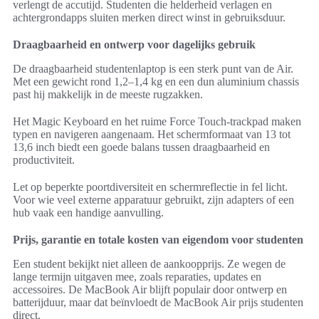
verlengt de accutijd. Studenten die helderheid verlagen en
achtergrondapps sluiten merken direct winst in gebruiksduur.
Draagbaarheid en ontwerp voor dagelijks gebruik
De draagbaarheid studentenlaptop is een sterk punt van de Air.
Met een gewicht rond 1,2–1,4 kg en een dun aluminium chassis
past hij makkelijk in de meeste rugzakken.
Het Magic Keyboard en het ruime Force Touch-trackpad maken
typen en navigeren aangenaam. Het schermformaat van 13 tot
13,6 inch biedt een goede balans tussen draagbaarheid en
productiviteit.
Let op beperkte poortdiversiteit en schermreflectie in fel licht.
Voor wie veel externe apparatuur gebruikt, zijn adapters of een
hub vaak een handige aanvulling.
Prijs, garantie en totale kosten van eigendom voor studenten
Een student bekijkt niet alleen de aankoopprijs. Ze wegen de
lange termijn uitgaven mee, zoals reparaties, updates en
accessoires. De MacBook Air blijft populair door ontwerp en
batterijduur, maar dat beïnvloedt de MacBook Air prijs studenten
direct.