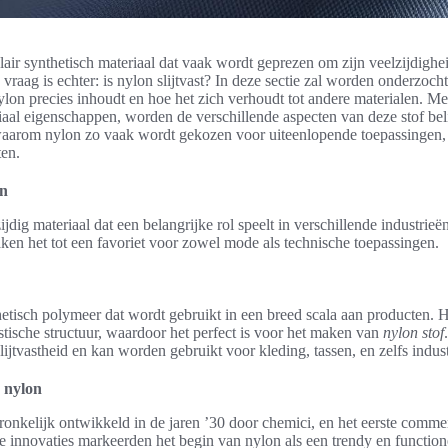
air synthetisch materiaal dat vaak wordt geprezen om zijn veelzijdighe
raag is echter: is nylon slijtvast? In deze sectie zal worden onderzoch
nylon precies inhoudt en hoe het zich verhoudt tot andere materialen. Me
aal eigenschappen, worden de verschillende aspecten van deze stof beli
waarom nylon zo vaak wordt gekozen voor uiteenlopende toepassingen, 
ten.
on
ijdig materiaal dat een belangrijke rol speelt in verschillende industrie
en het tot een favoriet voor zowel mode als technische toepassingen.
etisch polymeer dat wordt gebruikt in een breed scala aan producten. H
astische structuur, waardoor het perfect is voor het maken van
nylon stof
slijtvastheid en kan worden gebruikt voor kleding, tassen, en zelfs indus
 nylon
onkelijk ontwikkeld in de jaren ’30 door chemici, en het eerste comme
 innovaties markeerden het begin van nylon als een trendy en functione