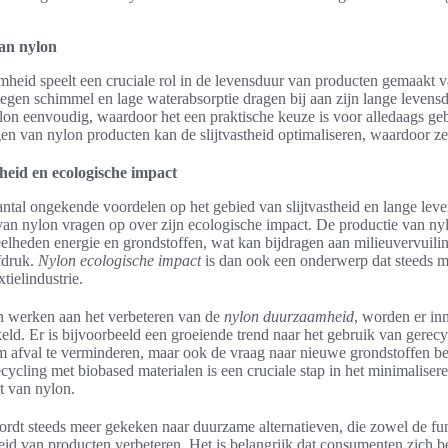
an nylon
eid speelt een cruciale rol in de levensduur van producten gemaakt va
gen schimmel en lage waterabsorptie dragen bij aan zijn lange levensd
on eenvoudig, waardoor het een praktische keuze is voor alledaags geb
en van nylon producten kan de slijtvastheid optimaliseren, waardoor z
eid en ecologische impact
antal ongekende voordelen op het gebied van slijtvastheid en lange lev
van nylon vragen op over zijn ecologische impact. De productie van nyl
elheden energie en grondstoffen, wat kan bijdragen aan milieuvervuili
fdruk.
Nylon ecologische impact
is dan ook een onderwerp dat steeds m
xtielindustrie.
en werken aan het verbeteren van de
nylon duurzaamheid
, worden er in
ld. Er is bijvoorbeeld een groeiende trend naar het gebruik van gerecy
om afval te verminderen, maar ook de vraag naar nieuwe grondstoffen be
ycling met biobased materialen is een cruciale stap in het minimaliser
t van nylon.
ordt steeds meer gekeken naar duurzame alternatieven, die zowel de func
eid van producten verbeteren. Het is belangrijk dat consumenten zich b