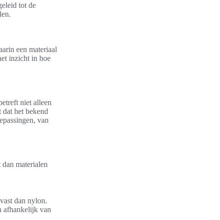
eleid tot de
len.
waarin een materiaal
et inzicht in hoe
etreft niet alleen
 dat het bekend
oepassingen, van
t dan materialen
vast dan nylon.
n afhankelijk van