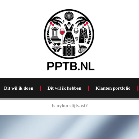
Dit wil ik doen
Dit wil ik hebben
Klanten portfolio
Is nylon slijtvast?