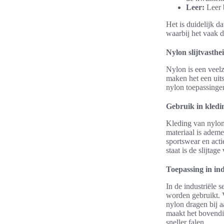
Leer:
Leer b
Het is duidelijk d
waarbij het vaak 
Nylon slijtvasthe
Nylon is een veelz
maken het een uit
nylon toepassingen 
Gebruik in kledi
Kleding van nylon
materiaal is ademe
sportswear en acti
staat is de slijtag
Toepassing in in
In de industriële s
worden gebruikt. 
nylon dragen bij a
maakt het bovendi
sneller falen.