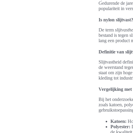
Gedurende de jare
populariteit in ve
Is nylon slijtvast
De term
slijtvasth
bestand is tegen s
lang een product m
Definitie van slij
Slijtvastheid defin
de weerstand tege
staat om zijn hoge
kleding tot industr
Vergelijking met
Bij het onderzoe
zoals katoen, polye
gebruikstoepassin
Katoen:
Hoe
Polyester:
D
de kwaliteit