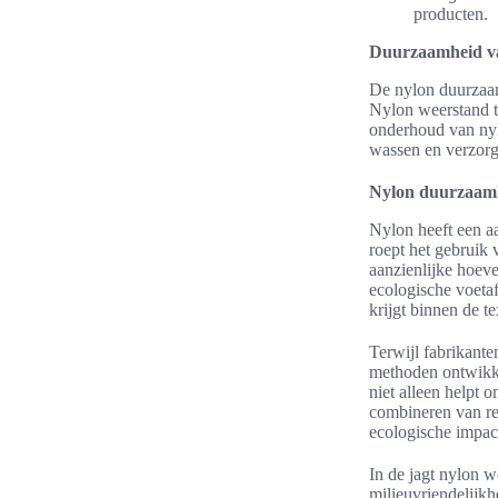
producten.
Duurzaamheid v
De nylon duurzaamh
Nylon weerstand te
onderhoud van nyl
wassen en verzorg
Nylon duurzaamh
Nylon heeft een a
roept het gebruik 
aanzienlijke hoeve
ecologische voeta
krijgt binnen de te
Terwijl fabrikant
methoden ontwikke
niet alleen helpt 
combineren van rec
ecologische impac
In de jagt nylon w
milieuvriendelijkh