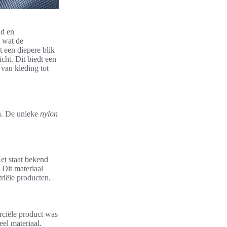
id en
t wat de
t een diepere blik
cht. Dit biedt een
van kleding tot
ën. De unieke
nylon
et staat bekend
. Dit materiaal
triële producten.
rciële product was
el materiaal.