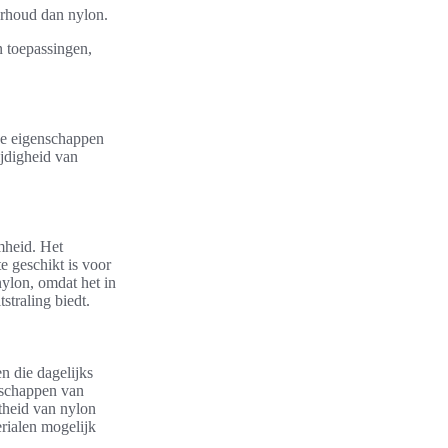
erhoud dan nylon.
an toepassingen,
eke eigenschappen
ijdigheid van
mheid. Het
e geschikt is voor
nylon, omdat het in
tstraling biedt.
en die dagelijks
nschappen van
theid van nylon
rialen mogelijk