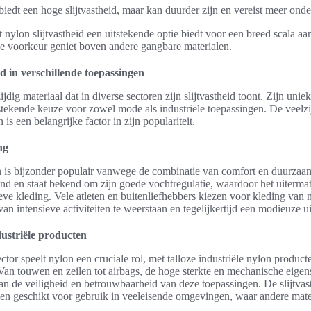
iedt een hoge slijtvastheid, maar kan duurder zijn en vereist meer ond
at nylon slijtvastheid een uitstekende optie biedt voor een breed scala a
de voorkeur geniet boven andere gangbare materialen.
id in verschillende toepassingen
ijdig materiaal dat in diverse sectoren zijn slijtvastheid toont. Zijn uni
stekende keuze voor zowel mode als industriële toepassingen. De veelz
is een belangrijke factor in zijn populariteit.
ng
 is bijzonder populair vanwege de combinatie van comfort en duurzaa
nd en staat bekend om zijn goede vochtregulatie, waardoor het uitermat
eve kleding. Vele atleten en buitenliefhebbers kiezen voor kleding van 
e van intensieve activiteiten te weerstaan en tegelijkertijd een modieuze ui
dustriële producten
ector speelt nylon een cruciale rol, met talloze industriële nylon product
Van touwen en zeilen tot airbags, de hoge sterkte en mechanische eige
an de veiligheid en betrouwbaarheid van deze toepassingen. De slijtvas
en geschikt voor gebruik in veeleisende omgevingen, waar andere mate