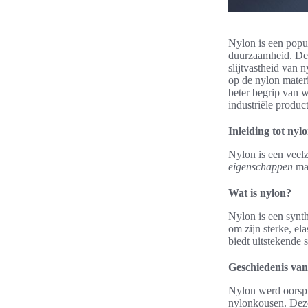
Nylon is een popul
duurzaamheid. De v
slijtvastheid van 
op de nylon materi
beter begrip van 
industriële produc
Inleiding tot nyl
Nylon is een veelz
eigenschappen
mak
Wat is nylon?
Nylon is een synth
om zijn sterke, el
biedt uitstekende 
Geschiedenis van
Nylon werd oorspr
nylonkousen. Deze