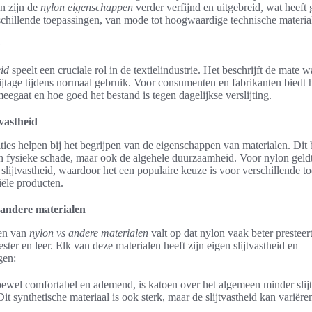
n zijn de
nylon eigenschappen
verder verfijnd en uitgebreid, wat heeft g
rschillende toepassingen, van mode tot hoogwaardige technische materia
?
eid
speelt een cruciale rol in de textielindustrie. Het beschrijft de mate 
lijtage tijdens normaal gebruik. Voor consumenten en fabrikanten biedt h
eegaat en hoe goed het bestand is tegen dagelijkse verslijting.
tvastheid
ities helpen bij het begrijpen van de eigenschappen van materialen. Dit b
n fysieke schade, maar ook de algehele duurzaamheid. Voor nylon geldt
 slijtvastheid, waardoor het een populaire keuze is voor verschillende t
iële producten.
 andere materialen
ken van
nylon vs andere materialen
valt op dat nylon vaak beter presteer
ster en leer. Elk van deze materialen heeft zijn eigen slijtvastheid en
gen:
wel comfortabel en ademend, is katoen over het algemeen minder slijt
it synthetische materiaal is ook sterk, maar de slijtvastheid kan variëre
.