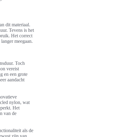
n dit materiaal.
uur. Tevens is het
ruik. Het correct
e langer meegaan.
ensduur. Toch
on vereist
ng en een grote
eer aandacht
novatieve
cled nylon, wat
perkt. Het
en van de
tionaliteit als de
ewust zijn van