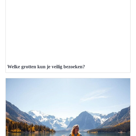
Welke grotten kun je veilig bezoeken?