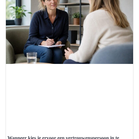
Wanneer kies je ervoor een vertrouwenspersoon in te