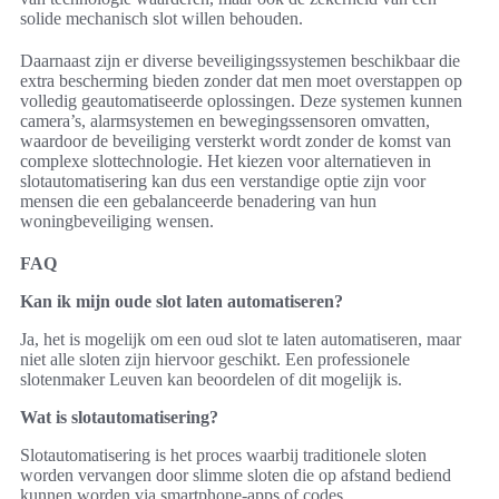
solide mechanisch slot willen behouden.
Daarnaast zijn er diverse beveiligingssystemen beschikbaar die
extra bescherming bieden zonder dat men moet overstappen op
volledig geautomatiseerde oplossingen. Deze systemen kunnen
camera’s, alarmsystemen en bewegingssensoren omvatten,
waardoor de beveiliging versterkt wordt zonder de komst van
complexe slottechnologie. Het kiezen voor alternatieven in
slotautomatisering kan dus een verstandige optie zijn voor
mensen die een gebalanceerde benadering van hun
woningbeveiliging wensen.
FAQ
Kan ik mijn oude slot laten automatiseren?
Ja, het is mogelijk om een oud slot te laten automatiseren, maar
niet alle sloten zijn hiervoor geschikt. Een professionele
slotenmaker Leuven kan beoordelen of dit mogelijk is.
Wat is slotautomatisering?
Slotautomatisering is het proces waarbij traditionele sloten
worden vervangen door slimme sloten die op afstand bediend
kunnen worden via smartphone-apps of codes.