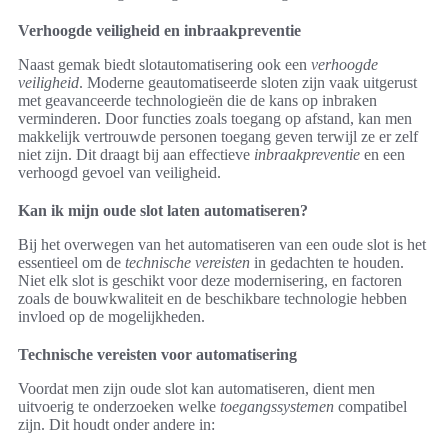
Verhoogde veiligheid en inbraakpreventie
Naast gemak biedt slotautomatisering ook een
verhoogde
veiligheid
. Moderne geautomatiseerde sloten zijn vaak uitgerust
met geavanceerde technologieën die de kans op inbraken
verminderen. Door functies zoals toegang op afstand, kan men
makkelijk vertrouwde personen toegang geven terwijl ze er zelf
niet zijn. Dit draagt bij aan effectieve
inbraakpreventie
en een
verhoogd gevoel van veiligheid.
Kan ik mijn oude slot laten automatiseren?
Bij het overwegen van het automatiseren van een oude slot is het
essentieel om de
technische vereisten
in gedachten te houden.
Niet elk slot is geschikt voor deze modernisering, en factoren
zoals de bouwkwaliteit en de beschikbare technologie hebben
invloed op de mogelijkheden.
Technische vereisten voor automatisering
Voordat men zijn oude slot kan automatiseren, dient men
uitvoerig te onderzoeken welke
toegangssystemen
compatibel
zijn. Dit houdt onder andere in: