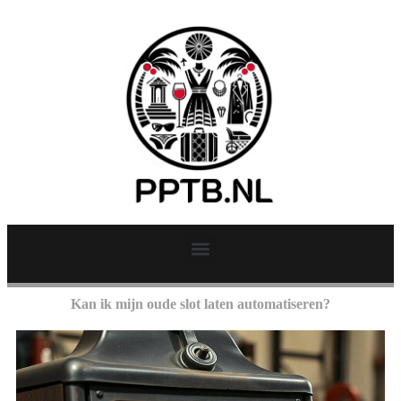
Kan ik mijn oude slot laten automatiseren?