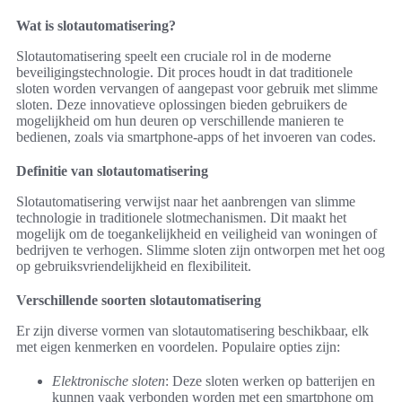
Wat is slotautomatisering?
Slotautomatisering speelt een cruciale rol in de moderne
beveiligingstechnologie. Dit proces houdt in dat traditionele
sloten worden vervangen of aangepast voor gebruik met slimme
sloten. Deze innovatieve oplossingen bieden gebruikers de
mogelijkheid om hun deuren op verschillende manieren te
bedienen, zoals via smartphone-apps of het invoeren van codes.
Definitie van slotautomatisering
Slotautomatisering verwijst naar het aanbrengen van slimme
technologie in traditionele slotmechanismen. Dit maakt het
mogelijk om de toegankelijkheid en veiligheid van woningen of
bedrijven te verhogen. Slimme sloten zijn ontworpen met het oog
op gebruiksvriendelijkheid en flexibiliteit.
Verschillende soorten slotautomatisering
Er zijn diverse vormen van slotautomatisering beschikbaar, elk
met eigen kenmerken en voordelen. Populaire opties zijn:
Elektronische sloten
: Deze sloten werken op batterijen en
kunnen vaak verbonden worden met een smartphone om