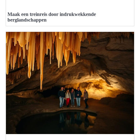
Maak een treinreis door indrukwekkende
berglandschappen