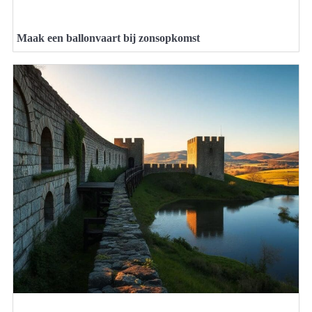
Maak een ballonvaart bij zonsopkomst