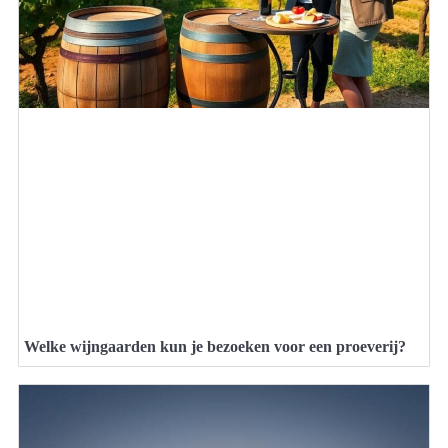
Welke wijngaarden kun je bezoeken voor een proeverij?