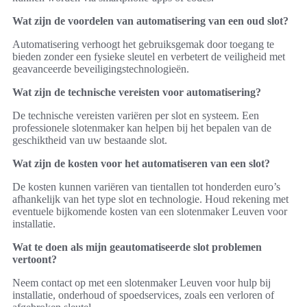
Wat zijn de voordelen van automatisering van een oud slot?
Automatisering verhoogt het gebruiksgemak door toegang te
bieden zonder een fysieke sleutel en verbetert de veiligheid met
geavanceerde beveiligingstechnologieën.
Wat zijn de technische vereisten voor automatisering?
De technische vereisten variëren per slot en systeem. Een
professionele slotenmaker kan helpen bij het bepalen van de
geschiktheid van uw bestaande slot.
Wat zijn de kosten voor het automatiseren van een slot?
De kosten kunnen variëren van tientallen tot honderden euro’s
afhankelijk van het type slot en technologie. Houd rekening met
eventuele bijkomende kosten van een slotenmaker Leuven voor
installatie.
Wat te doen als mijn geautomatiseerde slot problemen
vertoont?
Neem contact op met een slotenmaker Leuven voor hulp bij
installatie, onderhoud of spoedservices, zoals een verloren of