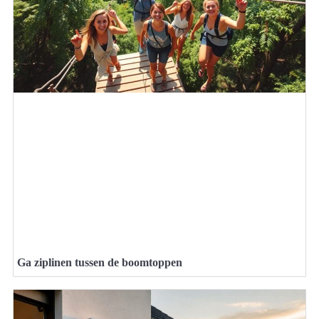
Ga ziplinen tussen de boomtoppen