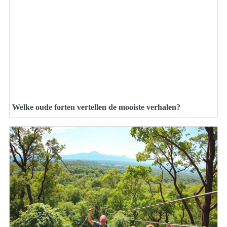
Welke oude forten vertellen de mooiste verhalen?