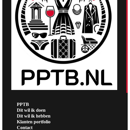
PPTB
Dit wil ik doen
Dit wil ik hebben
Klanten portfolio
Contact