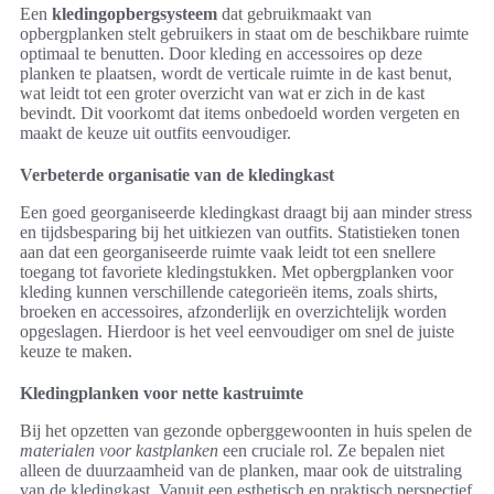
Een
kledingopbergsysteem
dat gebruikmaakt van
opbergplanken stelt gebruikers in staat om de beschikbare ruimte
optimaal te benutten. Door kleding en accessoires op deze
planken te plaatsen, wordt de verticale ruimte in de kast benut,
wat leidt tot een groter overzicht van wat er zich in de kast
bevindt. Dit voorkomt dat items onbedoeld worden vergeten en
maakt de keuze uit outfits eenvoudiger.
Verbeterde organisatie van de kledingkast
Een goed georganiseerde kledingkast draagt bij aan minder stress
en tijdsbesparing bij het uitkiezen van outfits. Statistieken tonen
aan dat een georganiseerde ruimte vaak leidt tot een snellere
toegang tot favoriete kledingstukken. Met opbergplanken voor
kleding kunnen verschillende categorieën items, zoals shirts,
broeken en accessoires, afzonderlijk en overzichtelijk worden
opgeslagen. Hierdoor is het veel eenvoudiger om snel de juiste
keuze te maken.
Kledingplanken voor nette kastruimte
Bij het opzetten van gezonde opberggewoonten in huis spelen de
materialen voor kastplanken
een cruciale rol. Ze bepalen niet
alleen de duurzaamheid van de planken, maar ook de uitstraling
van de kledingkast. Vanuit een esthetisch en praktisch perspectief