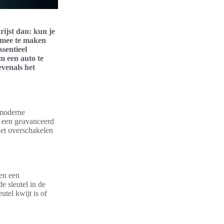
 rijst dan: kun je
 mee te maken
ssentieel
m een auto te
evenals het
 moderne
r een geavanceerd
het overschakelen
ben een
 sleutel in de
utel kwijt is of