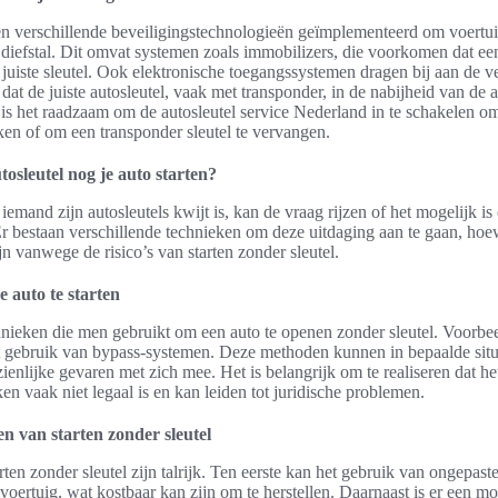
n verschillende beveiligingstechnologieën geïmplementeerd om voertui
diefstal. Dit omvat systemen zoals immobilizers, die voorkomen dat een
uiste sleutel. Ook elektronische toegangssystemen dragen bij aan de ve
at de juiste autosleutel, vaak met transponder, in de nabijheid van de au
 is het raadzaam om de autosleutel service Nederland in te schakelen 
aken of om een transponder sleutel te vervangen.
osleutel nog je auto starten?
n iemand zijn autosleutels kwijt is, kan de vraag rijzen of het mogelijk i
. Er bestaan verschillende technieken om deze uitdaging aan te gaan, ho
n vanwege de risico’s van starten zonder sleutel.
 auto te starten
hnieken die men gebruikt om een auto te openen zonder sleutel. Voorbee
 gebruik van bypass-systemen. Deze methoden kunnen in bepaalde situati
enlijke gevaren met zich mee. Het is belangrijk om te realiseren dat he
ken vaak niet legaal is en kan leiden tot juridische problemen.
en van starten zonder sleutel
arten zonder sleutel zijn talrijk. Ten eerste kan het gebruik van ongepast
 voertuig, wat kostbaar kan zijn om te herstellen. Daarnaast is er een m