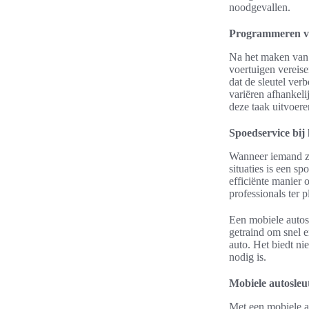
noodgevallen.
Programmeren va
Na het maken van 
voertuigen vereis
dat de sleutel ve
variëren afhankeli
deze taak uitvoere
Spoedservice bij 
Wanneer iemand zij
situaties is een s
efficiënte manier 
professionals ter 
Een mobiele autosl
getraind om snel e
auto. Het biedt ni
nodig is.
Mobiele autosleut
Met een mobiele au