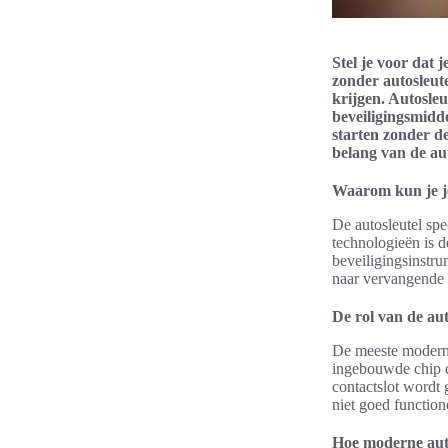
Stel je voor dat j
zonder autosleut
krijgen. Autosleu
beveiligingsmidde
starten zonder de
belang van de aut
Waarom kun je je 
De autosleutel spe
technologieën is 
beveiligingsinstru
naar vervangende o
De rol van de aut
De meeste moderne 
ingebouwde chip d
contactslot wordt g
niet goed functione
Hoe moderne auto