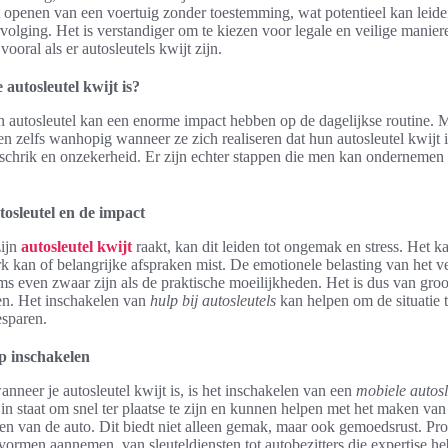
 openen van een voertuig zonder toestemming, wat potentieel kan leide
ervolging. Het is verstandiger om te kiezen voor legale en veilige manie
 vooral als er autosleutels kwijt zijn.
 autosleutel kwijt is?
en autosleutel kan een enorme impact hebben op de dagelijkse routine. 
en zelfs wanhopig wanneer ze zich realiseren dat hun autosleutel kwijt 
schrik en onzekerheid. Er zijn echter stappen die men kan ondernemen 
tosleutel en de impact
ijn
autosleutel kwijt
raakt, kan dit leiden tot ongemak en stress. Het k
k kan of belangrijke afspraken mist. De emotionele belasting van het v
ms even zwaar zijn als de praktische moeilijkheden. Het is dus van gro
en. Het inschakelen van
hulp bij autosleutels
kan helpen om de situatie t
esparen.
lp inschakelen
nneer je autosleutel kwijt is, is het inschakelen van een
mobiele autosl
 in staat om snel ter plaatse te zijn en kunnen helpen met het maken va
nen van de auto. Dit biedt niet alleen gemak, maar ook gemoedsrust. Pro
vormen aannemen, van sleuteldiensten tot autobezitters die expertise he