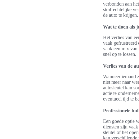
verbonden aan het
strafrechtelijke v
de auto te krijgen,
Wat te doen als je
Het verlies van e
vaak gefrustreerd 
vaak een mix van 
snel op te lossen.
Verlies van de au
Wanneer iemand z
niet meer naar wer
autosleutel kan so
actie te ondernem
eventueel tijd te b
Professionele hu
Een goede optie wa
diensten zijn vaak
sleutel of het ope
kan verschillende 