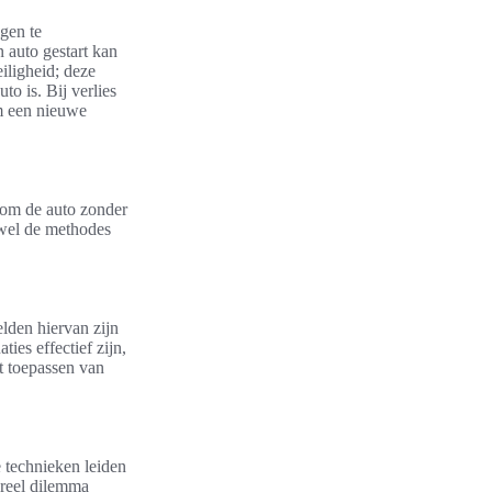
gen te
 auto gestart kan
iligheid; deze
to is. Bij verlies
om een nieuwe
s om de auto zonder
ewel de methodes
lden hiervan zijn
es effectief zijn,
t toepassen van
e technieken leiden
oreel dilemma