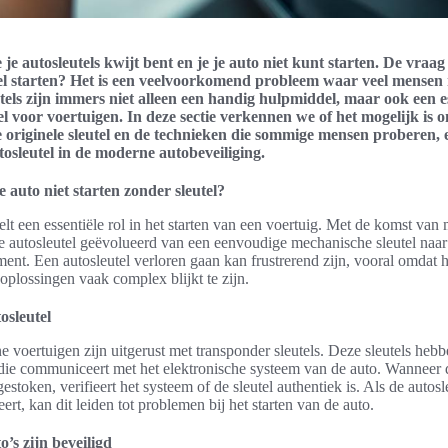
e je autosleutels kwijt bent en je je auto niet kunt starten. De vraag
el starten? Het is een veelvoorkomend probleem waar veel mensen
tels zijn immers niet alleen een handig hulpmiddel, maar ook een e
l voor voertuigen. In deze sectie verkennen we of het mogelijk is o
 originele sleutel en de technieken die sommige mensen proberen, 
osleutel in de moderne autobeveiliging.
auto niet starten zonder sleutel?
elt een essentiële rol in het starten van een voertuig. Met de komst van
de autosleutel geëvolueerd van een eenvoudige mechanische sleutel naa
ment. Een autosleutel verloren gaan kan frustrerend zijn, vooral omdat 
plossingen vaak complex blijkt te zijn.
osleutel
voertuigen zijn uitgerust met transponder sleutels. Deze sleutels heb
ie communiceert met het elektronische systeem van de auto. Wanneer de
estoken, verifieert het systeem of de sleutel authentiek is. Als de autosle
ert, kan dit leiden tot problemen bij het starten van de auto.
’s zijn beveiligd