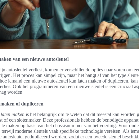
maken van een nieuwe autosleutel
jn autosleutel verliest, komen er verschillende opties naar voren om e
rijgen. Het proces kan simpel zijn, maar het hangt af van het type sleute
 hoe iemand een nieuwe autosleutel kan laten maken of dupliceren, ka
verlies. Ook het programmeren van een nieuwe sleutel is een cruciaal asp
 mag worden.
n maken of dupliceren
l laten maken
is het belangrijk om te weten dat dit meestal kan worden 
list of een slotenmaker. Deze professionals hebben de benodigde appara
l te maken op basis van het chassisnummer van het voertuig. Voor ouder
, terwijl moderne sleutels vaak specifieke technologie vereisen. Als iem
e autosleutel gedupliceerd worden, zodat er een tweede sleutel beschikb