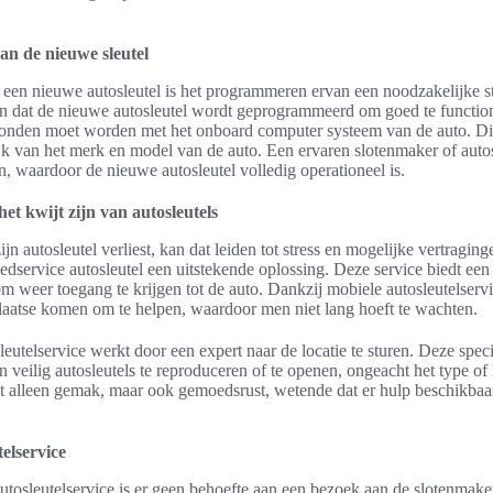
n de nieuwe sleutel
een nieuwe autosleutel is het programmeren ervan een noodzakelijke s
en dat de nieuwe autosleutel wordt geprogrammeerd om goed te function
rbonden moet worden met het onboard computer systeem van de auto. Di
jk van het merk en model van de auto. Een ervaren slotenmaker of auto
n, waardoor de nieuwe autosleutel volledig operationeel is.
het kwijt zijn van autosleutels
n autosleutel verliest, kan dat leiden tot stress en mogelijke vertraging
poedservice autosleutel een uitstekende oplossing. Deze service biedt een
om weer toegang te krijgen tot de auto. Dankzij mobiele autosleutelser
plaatse komen om te helpen, waardoor men niet lang hoeft te wachten.
eutelservice werkt door een expert naar de locatie te sturen. Deze specia
n veilig autosleutels te reproduceren of te openen, ongeacht het type o
et alleen gemak, maar ook gemoedsrust, wetende dat er hulp beschikbaa
elservice
tosleutelservice is er geen behoefte aan een bezoek aan de slotenmaker