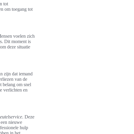
n tot
ren om toegang tot
Mensen voelen zich
is. Dit moment is
om deze situatie
an zijn dat iemand
erliezen van de
ot belang om snel
e verlichten en
eutelservice
. Deze
n een nieuwe
fessionele hulp
bben in het