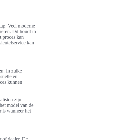
tap. Veel moderne
eren. Dit houdt in
t proces kan
sleutelservice kan
en. In zulke
 snelle en
vices kunnen
listen zijn
f het model van de
r is wanneer het
 of dealer. De