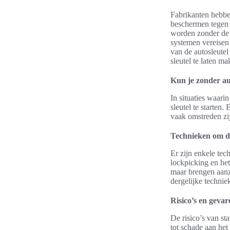
Fabrikanten hebbe
beschermen tegen 
worden zonder de j
systemen vereisen d
van de autosleutel
sleutel te laten m
Kun je zonder aut
In situaties waari
sleutel te starten
vaak omstreden zij
Technieken om de
Er zijn enkele tec
lockpicking en het
maar brengen aanzi
dergelijke technie
Risico’s en gevar
De risico’s van st
tot schade aan het