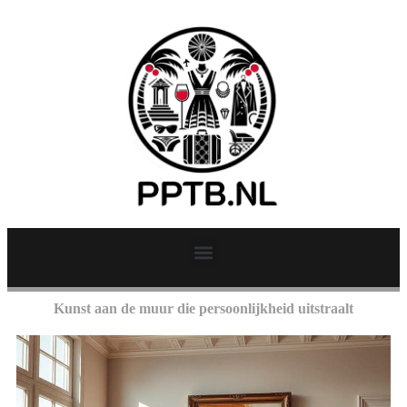
Kunst aan de muur die persoonlijkheid uitstraalt