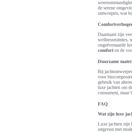
weersomstandighed
de serene omgevin
ontworpen, wat bij
Comfortverhogen
Daarnaast zijn vee
wellnessruimtes, 
ongeëvenaarde lux
comfort
en de voo
Duurzame materi
Bij jachtontwerpe
voor biocomposiet
gebruik van alter
luxe jachten om du
consument, maar bi
FAQ
Wat zijn luxe ja
Luxe jachten zijn 
uitgerust met mod