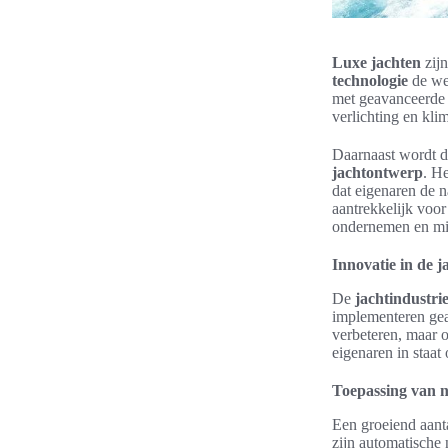
Luxe jachten
zijn
technologie
de wer
met geavanceerde 
verlichting en kl
Daarnaast wordt d
jachtontwerp
. H
dat eigenaren de n
aantrekkelijk voo
ondernemen en mi
Innovatie in de j
De
jachtindustri
implementeren geav
verbeteren, maar o
eigenaren in staat
Toepassing van n
Een groeiend aant
zijn automatische