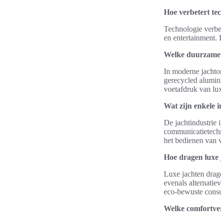
Hoe verbetert te
Technologie verbet
en entertainment.
Welke duurzame 
In moderne jachto
gerecycled alumin
voetafdruk van lu
Wat zijn enkele i
De jachtindustrie 
communicatietechn
het bedienen van v
Hoe dragen luxe
Luxe jachten drag
evenals alternatie
eco-bewuste cons
Welke comfortver