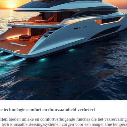
e technologie comfort en duurzaamheid verbetert
hten
bieden unieke en comfortverhogende functies die het vaarervaring
gh-tech klimaatbeheersingssystemen zorgen voor een aangename tempera