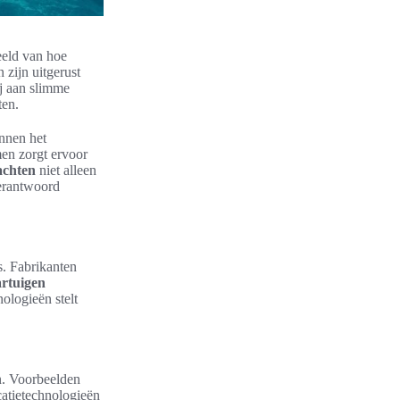
eeld van hoe
 zijn uitgerust
j aan slimme
ten.
nnen het
men zorgt ervoor
achten
niet alleen
verantwoord
s. Fabrikanten
artuigen
ologieën stelt
.
n. Voorbeelden
catietechnologieën