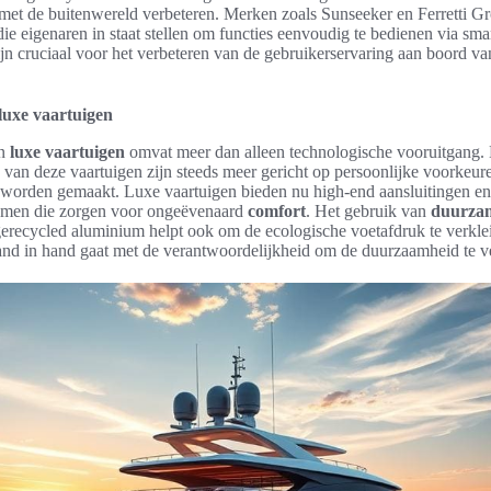
 met de buitenwereld verbeteren. Merken zoals Sunseeker en Ferretti G
ie eigenaren in staat stellen om functies eenvoudig te bedienen via sm
jn cruciaal voor het verbeteren van de gebruikerservaring aan boord v
luxe vaartuigen
an
luxe vaartuigen
omvat meer dan alleen technologische vooruitgang.
van deze vaartuigen zijn steeds meer gericht op persoonlijke voorkeur
t worden gemaakt. Luxe vaartuigen bieden nu high-end aansluitingen en
temen die zorgen voor ongeëvenaard
comfort
. Het gebruik van
duurzam
erecycled aluminium helpt ook om de ecologische voetafdruk te verkl
hand in hand gaat met de verantwoordelijkheid om de duurzaamheid te v