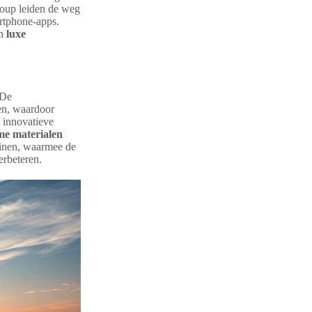
roup leiden de weg
artphone-apps.
an
luxe
 De
en, waardoor
 innovatieve
e materialen
einen, waarmee de
erbeteren.