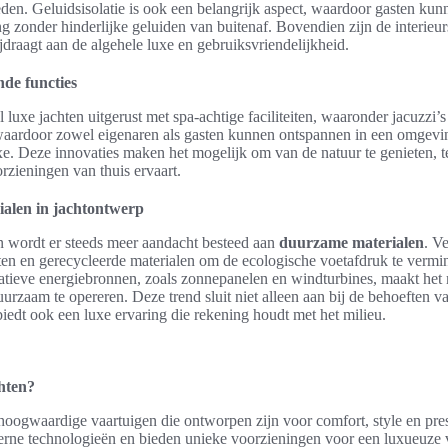
en. Geluidsisolatie is ook een belangrijk aspect, waardoor gasten kun
g zonder hinderlijke geluiden van buitenaf. Bovendien zijn de interieu
draagt aan de algehele luxe en gebruiksvriendelijkheid.
de functies
l luxe jachten uitgerust met spa-achtige faciliteiten, waaronder jacuzzi’s
waardoor zowel eigenaren als gasten kunnen ontspannen in een omgevi
e. Deze innovaties maken het mogelijk om van de natuur te genieten, t
rzieningen van thuis ervaart.
alen in jachtontwerp
n wordt er steeds meer aandacht besteed aan
duurzame materialen
. V
en en gerecycleerde materialen om de ecologische voetafdruk te vermi
natieve energiebronnen, zoals zonnepanelen en windturbines, maakt het
urzaam te opereren. Deze trend sluit niet alleen aan bij de behoeften 
edt ook een luxe ervaring die rekening houdt met het milieu.
chten?
hoogwaardige vaartuigen die ontworpen zijn voor comfort, style en pres
erne technologieën en bieden unieke voorzieningen voor een luxueuze 