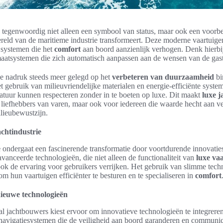
 tegenwoordig niet alleen een symbool van status, maar ook een voorb
eld van de maritieme industrie transformeert. Deze moderne vaartuigen
systemen die het
comfort
aan boord aanzienlijk verhogen. Denk hierbi
imaatsystemen die zich automatisch aanpassen aan de wensen van de gas
e nadruk steeds meer gelegd op het
verbeteren van duurzaamheid
bi
et gebruik van milieuvriendelijke materialen en energie-efficiënte syste
atuur kunnen respecteren zonder in te boeten op luxe. Dit maakt
luxe j
r liefhebbers van varen, maar ook voor iedereen die waarde hecht aan 
lieubewustzijn.
achtindustrie
e
ondergaat een fascinerende transformatie door voortdurende innovatie
anceerde technologieën, die niet alleen de functionaliteit van
luxe va
ok de ervaring voor gebruikers verrijken. Het gebruik van slimme techn
 om hun vaartuigen efficiënter te besturen en te specialiseren in
comfort
ieuwe technologieën
al jachtbouwers kiest ervoor om innovatieve technologieën te integrere
 navigatiesystemen die de veiligheid aan boord garanderen en communi