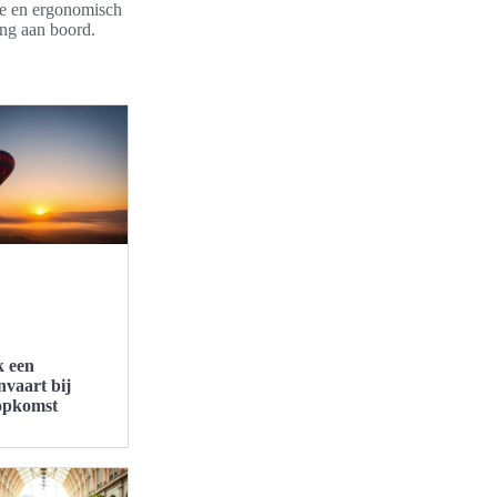
tie en ergonomisch
ing aan boord.
 een
nvaart bij
opkomst