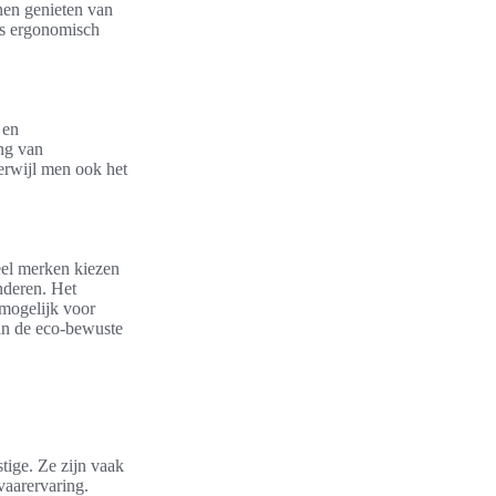
nen genieten van
rs ergonomisch
 en
ng van
erwijl men ook het
eel merken kiezen
nderen. Het
 mogelijk voor
van de eco-bewuste
tige. Ze zijn vaak
vaarervaring.