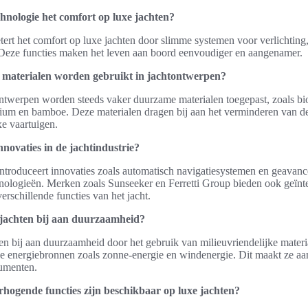
chnologie het comfort op luxe jachten?
ert het comfort op luxe jachten door slimme systemen voor verlichting,
 Deze functies maken het leven aan boord eenvoudiger en aangenamer.
materialen worden gebruikt in jachtontwerpen?
ntwerpen worden steeds vaker duurzame materialen toegepast, zoals b
ium en bamboe. Deze materialen dragen bij aan het verminderen van d
xe vaartuigen.
nnovaties in de jachtindustrie?
introduceert innovaties zoals automatisch navigatiesystemen en geavan
ologieën. Merken zoals Sunseeker en Ferretti Group bieden ook geïnt
erschillende functies van het jacht.
 jachten bij aan duurzaamheid?
en bij aan duurzaamheid door het gebruik van milieuvriendelijke materi
ve energiebronnen zoals zonne-energie en windenergie. Dit maakt ze aa
umenten.
hogende functies zijn beschikbaar op luxe jachten?