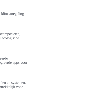
 klimaatregeling
iocomposieten,
e ecologische
ceerde
egreerde apps voor
alen en systemen,
ntrekkelijk voor