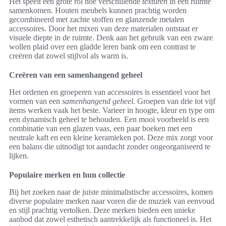
Het speelt een grote rol hoe verschillende
texturen
in een ruimte
samenkomen. Houten meubels kunnen prachtig worden
gecombineerd met zachte stoffen en glanzende metalen
accessoires. Door het mixen van deze materialen ontstaat er
visuele diepte in de ruimte. Denk aan het gebruik van een zware
wollen plaid over een gladde leren bank om een contrast te
creëren dat zowel stijlvol als warm is.
Creëren van een samenhangend geheel
Het ordenen en groeperen van accessoires is essentieel voor het
vormen van een
samenhangend geheel
. Groepen van drie tot vijf
items werken vaak het beste. Varieer in hoogte, kleur en type om
een dynamisch geheel te behouden. Een mooi voorbeeld is een
combinatie van een glazen vaas, een paar boeken met een
neutrale kaft en een kleine keramieken pot. Deze mix zorgt voor
een balans die uitnodigt tot aandacht zonder ongeorganiseerd te
lijken.
Populaire merken en hun collectie
Bij het zoeken naar de juiste minimalistische accessoires, komen
diverse populaire merken naar voren die de muziek van eenvoud
en stijl prachtig vertolken. Deze merken bieden een unieke
aanbod dat zowel esthetisch aantrekkelijk als functioneel is. Het