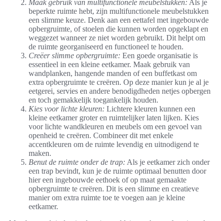
Maak gebruik van multifunctionele meubelstukken:
Als je
beperkte ruimte hebt, zijn multifunctionele meubelstukken
een slimme keuze. Denk aan een eettafel met ingebouwde
opbergruimte, of stoelen die kunnen worden opgeklapt en
weggezet wanneer ze niet worden gebruikt. Dit helpt om
de ruimte georganiseerd en functioneel te houden.
Creëer slimme opbergruimte:
Een goede organisatie is
essentieel in een kleine eetkamer. Maak gebruik van
wandplanken, hangende manden of een buffetkast om
extra opbergruimte te creëren. Op deze manier kun je al je
eetgerei, servies en andere benodigdheden netjes opbergen
en toch gemakkelijk toegankelijk houden.
Kies voor lichte kleuren:
Lichtere kleuren kunnen een
kleine eetkamer groter en ruimtelijker laten lijken. Kies
voor lichte wandkleuren en meubels om een gevoel van
openheid te creëren. Combineer dit met enkele
accentkleuren om de ruimte levendig en uitnodigend te
maken.
Benut de ruimte onder de trap:
Als je eetkamer zich onder
een trap bevindt, kun je de ruimte optimaal benutten door
hier een ingebouwde eethoek of op maat gemaakte
opbergruimte te creëren. Dit is een slimme en creatieve
manier om extra ruimte toe te voegen aan je kleine
eetkamer.