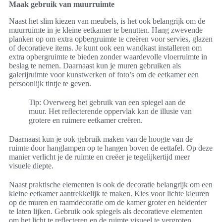
Maak gebruik van muurruimte
Naast het slim kiezen van meubels, is het ook belangrijk om de
muurruimte in je kleine eetkamer te benutten. Hang zwevende
planken op om extra opbergruimte te creëren voor servies, glazen
of decoratieve items. Je kunt ook een wandkast installeren om
extra opbergruimte te bieden zonder waardevolle vloerruimte in
beslag te nemen. Daarnaast kun je muren gebruiken als
galerijruimte voor kunstwerken of foto’s om de eetkamer een
persoonlijk tintje te geven.
Tip: Overweeg het gebruik van een spiegel aan de
muur. Het reflecterende oppervlak kan de illusie van
grotere en ruimere eetkamer creëren.
Daarnaast kun je ook gebruik maken van de hoogte van de
ruimte door hanglampen op te hangen boven de eettafel. Op deze
manier verlicht je de ruimte en creëer je tegelijkertijd meer
visuele diepte.
Naast praktische elementen is ook de decoratie belangrijk om een
kleine eetkamer aantrekkelijk te maken. Kies voor lichte kleuren
op de muren en raamdecoratie om de kamer groter en helderder
te laten lijken. Gebruik ook spiegels als decoratieve elementen
om het licht te reflecteren en de ruimte visueel te vergroten.