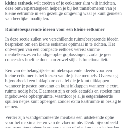
kleine eethoek
wilt creëren of je eetkamer slim wilt inrichten,
deze ontwerpstrategieën helpen je bij het transformeren van je
kleine eetruimte in een gezellige omgeving waar je kunt genieten
van heerlijke maaltijden.
Ruimtebesparende ideeën voor een kleine eetkamer
In deze sectie zullen we verschillende ruimtebesparende ideeën
bespreken om een kleine eetkamer optimaal in te richten. Het
ontwerpen van een compacte eethoek vereist slimme
meubelkeuzes en handige opbergoplossingen, zodat je geen
concessies hoeft te doen aan zowel stijl als functionaliteit.
Een van de belangrijkste ruimtebesparende ideeën voor een
kleine eetkamer is het kiezen van de juiste meubels. Overweeg
bijvoorbeeld een inklapbare eettafel die je kunt uitklappen
wanneer je gasten ontvangt en kunt inklappen wanneer je extra
ruimte nodig hebt. Daarnaast zijn er ook eettafels en stoelen met
ingebouwde opbergruimte, waardoor je al je eetgerelateerde
spullen netjes kunt opbergen zonder extra kastruimte in beslag te
nemen.
Verder zijn wandgemonteerde meubels een uitstekende optie
voor het maximaliseren van de vloerruimte. Denk bijvoorbeeld
aan wandgemonteerde opbergkasten of planken waar je borden,