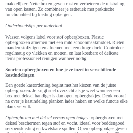
makkelijker. Nette boxen geven rust en verbeteren de uitstraling
van open kasten. Zo combineer je esthetiek met praktische
functionaliteit bij kleding opbergen.
Onderhoudstips per materiaal
Wassen volgens label voor stof opbergboxen. Plastic
opbergboxen afnemen met een mild schoonmaakmiddel. Rieten
manden stofzuigen en afnemen met een droge doek. Controleer
regelmatig op vlekken en motten, en laat kostbare of delicate
items professioneel reinigen wanneer nodig.
Soorten opbergboxen en hoe je ze inzet in verschillende
kastindelingen
Een goede kastordening begint met het kiezen van de juiste
opbergboxen. Je krijgt snel overzicht als je weet wanneer een
box met deksel handiger is dan open opbergbakjes. Denk vooraf
na over je kastindeling planken lades haken en welke functie elke
plank vervult.
Opbergboxen met deksel versus open bakjes:
opbergboxen met
deksel beschermen tegen stof en vocht, ideaal voor beddengoed,
seizoenskleding en kwetsbare spullen. Open opbergbakjes geven