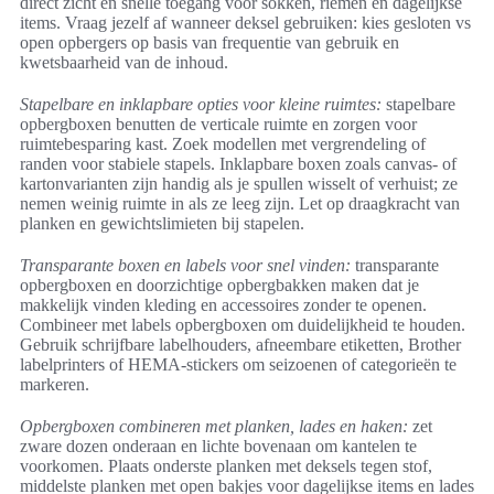
direct zicht en snelle toegang voor sokken, riemen en dagelijkse
items. Vraag jezelf af wanneer deksel gebruiken: kies gesloten vs
open opbergers op basis van frequentie van gebruik en
kwetsbaarheid van de inhoud.
Stapelbare en inklapbare opties voor kleine ruimtes:
stapelbare
opbergboxen benutten de verticale ruimte en zorgen voor
ruimtebesparing kast. Zoek modellen met vergrendeling of
randen voor stabiele stapels. Inklapbare boxen zoals canvas- of
kartonvarianten zijn handig als je spullen wisselt of verhuist; ze
nemen weinig ruimte in als ze leeg zijn. Let op draagkracht van
planken en gewichtslimieten bij stapelen.
Transparante boxen en labels voor snel vinden:
transparante
opbergboxen en doorzichtige opbergbakken maken dat je
makkelijk vinden kleding en accessoires zonder te openen.
Combineer met labels opbergboxen om duidelijkheid te houden.
Gebruik schrijfbare labelhouders, afneembare etiketten, Brother
labelprinters of HEMA-stickers om seizoenen of categorieën te
markeren.
Opbergboxen combineren met planken, lades en haken:
zet
zware dozen onderaan en lichte bovenaan om kantelen te
voorkomen. Plaats onderste planken met deksels tegen stof,
middelste planken met open bakjes voor dagelijkse items en lades