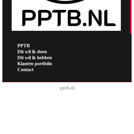
PPTB
Dit wil ik doen
Dit wil ik hebben
Klanten portfolio
Contact
pptb.nl