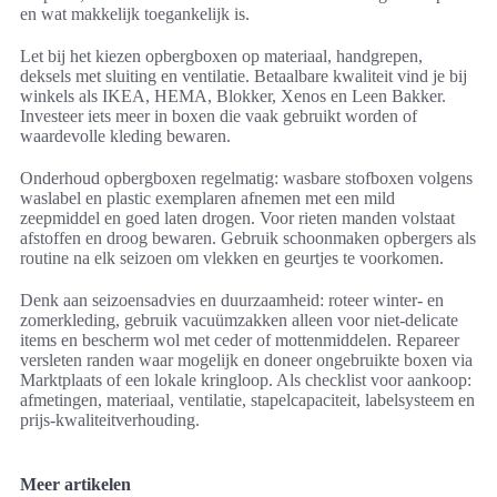
en wat makkelijk toegankelijk is.
Let bij het kiezen opbergboxen op materiaal, handgrepen,
deksels met sluiting en ventilatie. Betaalbare kwaliteit vind je bij
winkels als IKEA, HEMA, Blokker, Xenos en Leen Bakker.
Investeer iets meer in boxen die vaak gebruikt worden of
waardevolle kleding bewaren.
Onderhoud opbergboxen regelmatig: wasbare stofboxen volgens
waslabel en plastic exemplaren afnemen met een mild
zeepmiddel en goed laten drogen. Voor rieten manden volstaat
afstoffen en droog bewaren. Gebruik schoonmaken opbergers als
routine na elk seizoen om vlekken en geurtjes te voorkomen.
Denk aan seizoensadvies en duurzaamheid: roteer winter- en
zomerkleding, gebruik vacuümzakken alleen voor niet-delicate
items en bescherm wol met ceder of mottenmiddelen. Repareer
versleten randen waar mogelijk en doneer ongebruikte boxen via
Marktplaats of een lokale kringloop. Als checklist voor aankoop:
afmetingen, materiaal, ventilatie, stapelcapaciteit, labelsysteem en
prijs-kwaliteitverhouding.
Meer artikelen