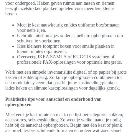
voor ondergoed. Haken geven ruimte aan tassen en riemen,
terwijl inzetstukken planken opdelen voor meerdere kleine
boxen.
Meet je kast nauwkeurig en kies uniforme boxformaten
voor nette rijen.
Gebruik antislipmatjes onder stapelbare opbergboxen om
schuiven te voorkomen.
Kies kleinere footprint boxen voor smalle planken in
kleine ruimtes organiseren.
Overweeg IKEA SAMLA of KUGGIS systemen of
professionele PAX-oplossingen voor optimale integratie.
Werk met een simpele inventarislijst digitaal of op papier bij grote
kasten of zolderopslag. Zo kun je opbergboxen combineren tot
een modulair systeem dat past bij jouw kastindeling planken
lades haken en slimme kastoplossingen voor dagelijks gemak.
Praktische tips voor aanschaf en onderhoud van
opbergboxen
Meet eerst je kastruimte en maak een lijst per categorie: sokken,
accessoires, seizoenskleding. Zo weet je welke maten je nodig
hebt bij de aanschaf opbergboxen. Begin met één kast of plank
als proef; test verschillende formaten en noteer wat goed stapelt