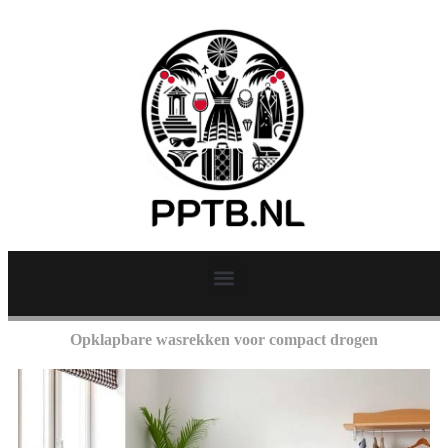
Opklapbare wasrekken voor compact drogen